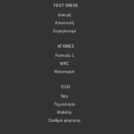
TEST DRIVE
MOTO
Δοκιμή
Αποστολή
Μεταχειρισμένο
Συγκρίνουμε
Οδηγός αγοράς
ΑΓΏΝΕΣ
Συμβουλές
Formula 1
WRC
Motorsport
Χρηστικά
ECO
Συμβουλές
Νέα
ΚΤΕΟ
Τεχνολογία
Οδική βοήθεια
Mobility
Σταθμοί φόρτισης