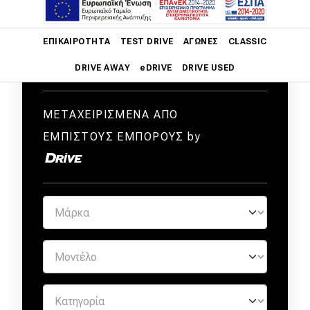
Main navigation
ΕΠΙΚΑΙΡΌΤΗΤΑ
TEST DRIVE
ΑΓΏΝΕΣ
CLASSIC
DRIVE AWAY
eDRIVE
DRIVE USED
Main navigation
Επικαιρότητα
ΜΕΤΑΧΕΙΡΙΣΜΕΝΑ ΑΠΟ
ΕΜΠΙΣΤΟΥΣ ΕΜΠΟΡΟΥΣ by
Νέα μοντέλα
Πρωτότυπα
Ελλάδα
Κόσμος
Τεχνολογία
Ασφάλεια
Αγορά