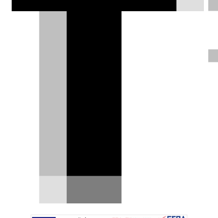
Τμήμα της Maserati θα
κατασκευάζει ειδικά αυτοκίνητα
για λίγους
Οι δημιουργίες της Maserati ίσως να μην
κατάφεραν ποτέ να αποκτήσουν τη λάμψη
αυτών της Ferrari,…
13.02.2023
|
Μιχάλης Κατωπόδης