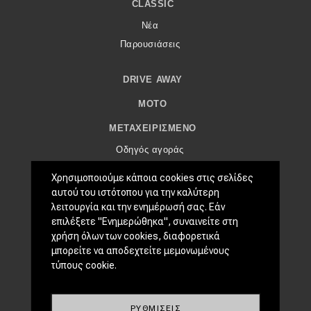
eDRIVE
CLASSIC
Νέα
DRIVE USED
Παρουσιάσεις
DRIVE AWAY
MOTO
ΜΕΤΑΧΕΙΡΙΣΜΈΝΟ
Οδηγός αγοράς
Συμβουλές
Χρησιμοποιούμε κάποια cookies στις σελίδες
αυτού του ιστότοπου για την καλύτερη
ΧΡΗΣΤΙΚΆ
λειτουργία και την ενημέρωσή σας. Εάν
επιλέξετε "Ενημερώθηκα", συναινείτε στη
Συμβουλές
χρήση όλων των cookies, διαφορετικά
ΚΤΕΟ
μπορείτε να αποδεχτείτε μεμονωμένους
Οδική βοήθεια
τύπους cookie.
EDRIVE
ΡΥΘΜΊΣΕΙΣ