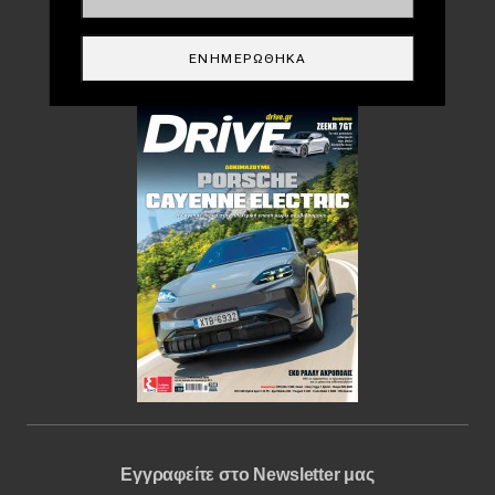
DRIVE USED
ΕΝΗΜΕΡΏΘΗΚΑ
Περιοδικό
Εγγραφείτε στο Newsletter μας