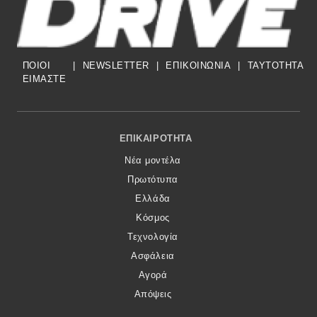
Eco
ΠΟΙΟΙ
|
NEWSLETTER
|
ΕΠΙΚΟΙΝΩΝΙΑ
|
TAYTOTHTA
Νέα
ΕΙΜΑΣΤΕ
Τεχνολογία
Mobility
Footer Menu
ΕΠΙΚΑΙΡΌΤΗΤΑ
Σταθμοί φόρτισης
Νέα μοντέλα
Πρωτότυπα
Classic
Ελλάδα
Κόσμος
Νέα
Τεχνολογία
Ασφάλεια
Παρουσιάσεις
Αγορά
Απόψεις
DRIVE Away