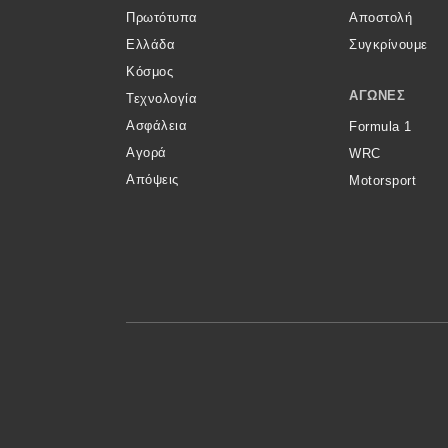
Αγώνες
Πρωτότυπα
Αποστολή
Formula 1
Ελλάδα
Συγκρίνουμε
Κόσμος
WRC
ΑΓΏΝΕΣ
Τεχνολογία
Motorsport
Ασφάλεια
Formula 1
Αγορά
WRC
Απόψεις
Motorsport
Eco
Νέα
Τεχνολογία
Mobility
Σταθμοί φόρτισης
Classic