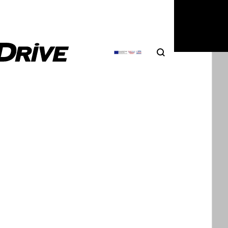
6
|
Δημήτρης Βαμβακίδης
Search
Αναζήτηση
αδόρος: επιτρέπεται να κυκλοφορείς
α με την «μπίλια» επάνω; Τι λέει ο
ς
ς οδηγοί αφήνουν μόνιμα τον κοτσαδόρο στο
ητο, ακόμη και όταν δεν ρυμουλκούν. Είναι…
6
|
Δημήτρης Βαμβακίδης
 3 σε γκρεμό 90 μέτρων; Κι όμως,