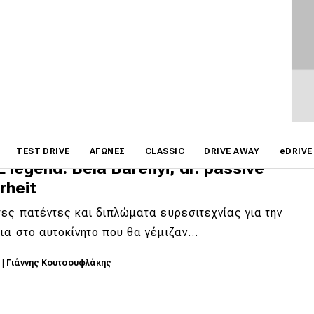
παθαν τίποτα [video]
χει ένα πράγμα για το οποίο δεν μπορείς να
ήσεις την Tesla, αυτό είναι η παθητική…
6
|
Δημήτρης Σαμπαζιώτης
on
TEST DRIVE
ΑΓΏΝΕΣ
CLASSIC
DRIVE AWAY
eDRIVE
 legend: Béla Barényi, dr. passive
rheit
ες πατέντες και διπλώματα ευρεσιτεχνίας για την
ια στο αυτοκίνητο που θα γέμιζαν…
1
|
Γιάννης Κουτσουφλάκης