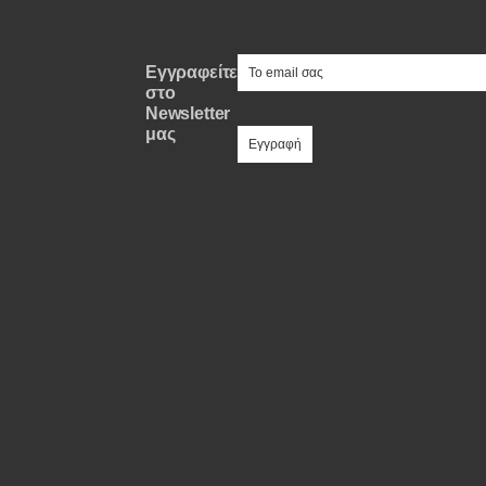
Συμβουλές
ΚΤΕΟ
e-mail
Εγγραφείτε
Οδική βοήθεια
στο
Newsletter
μας
eDRIVE
DRIVE USED