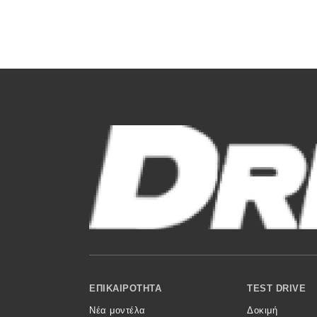
Κόσμος
Τεχνολογία
Ασφάλεια
Αγορά
Απόψεις
Test Drive
Δοκιμή
Αποστολή
Συγκρίνουμε
Footer Menu
ΕΠΙΚΑΙΡΌΤΗΤΑ
TEST DRIVE
Νέα μοντέλα
Δοκιμή