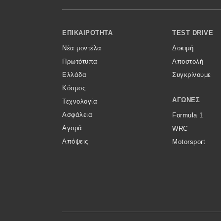
Κόσμος
Footer Menu
Τεχνολογία
ΕΠΙΚΑΙΡΌΤΗΤΑ
TEST DRIVE
Νέα μοντέλα
Δοκιμή
Ασφάλεια
Πρωτότυπα
Αποστολή
Αγορά
Ελλάδα
Συγκρίνουμε
Απόψεις
Κόσμος
ΑΓΏΝΕΣ
Τεχνολογία
Ασφάλεια
Formula 1
Test Drive
Αγορά
WRC
Απόψεις
Motorsport
Δοκιμή
Αποστολή
Συγκρίνουμε