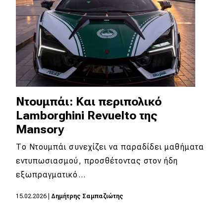
Απόψεις
Test Drive
Δοκιμή
Αποστολή
Ντουμπάι: Και περιπολικό
Συγκρίνουμε
Lamborghini Revuelto της
Mansory
Το Ντουμπάι συνεχίζει να παραδίδει μαθήματα
Αγώνες
εντυπωσιασμού, προσθέτοντας στον ήδη
Formula 1
εξωπραγματικό…
WRC
15.02.2026
|
Δημήτρης Σαμπαζιώτης
Motorsport