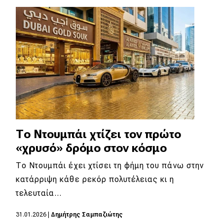
Eco
Νέα
Τεχνολογία
Mobility
Σταθμοί φόρτισης
Το Ντουμπάι χτίζει τον πρώτο
Classic
«χρυσό» δρόμο στον κόσμο
Νέα
Το Ντουμπάι έχει χτίσει τη φήμη του πάνω στην
κατάρριψη κάθε ρεκόρ πολυτέλειας κι η
Παρουσιάσεις
τελευταία…
31.01.2026
|
Δημήτρης Σαμπαζιώτης
DRIVE Away