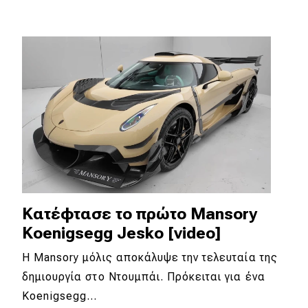
MOTO
Μεταχειρισμένο
Οδηγός αγοράς
Συμβουλές
Χρηστικά
Συμβουλές
Κατέφτασε το πρώτο Mansory
Koenigsegg Jesko [video]
ΚΤΕΟ
Η Mansory μόλις αποκάλυψε την τελευταία της
Οδική βοήθεια
δημιουργία στο Ντουμπάι. Πρόκειται για ένα
Koenigsegg…