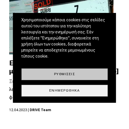
Χρησιμοποιούμε κάποια cookies στις σελίδες
αυτού του ιστότοπου για την καλύτερη
λειτουργία και την ενημέρωσή σας. Εάν
επιλέξετε "Ενημερώθηκα", συναινείτε στη
χρήση όλων των cookies, διαφορετικά
μπορείτε να αποδεχτείτε μεμονωμένους
τύπους cookie.
Εσείς πόσα θα πληρώνατε για
μια πινακίδα αυτοκινήτου; [video]
ΡΥΘΜΊΣΕΙΣ
Ξέραμε ότι στα Ηνωμένα Αραβικά Εμιράτα...
λεφτά υπάρχουν. Αλλά δεν μπορούσαμε να
ΕΝΗΜΕΡΏΘΗΚΑ
φανταστούμε ότι…
12.04.2023
|
DRIVE Team