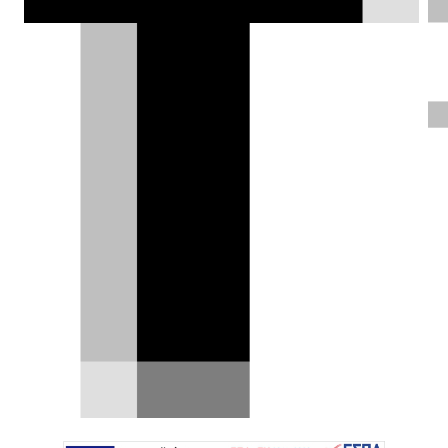
Theeb X01: το Ντουμπάι φτιάχνει
τη δική του G-Class [video]
Υπήρχε μια εποχή που κάθε χώρα που σεβόταν
τον εαυτό της ήθελε να αποκτήσει δική της…
07.05.2026
|
Δημήτρης Σαμπαζιώτης