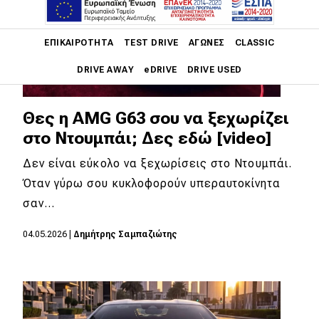
Main navigation
ΕΠΙΚΑΙΡΌΤΗΤΑ
TEST DRIVE
ΑΓΏΝΕΣ
CLASSIC
DRIVE AWAY
eDRIVE
DRIVE USED
Main navigation
Θες η AMG G63 σου να ξεχωρίζει
Επικαιρότητα
στο Ντουμπάι; Δες εδώ [video]
Νέα μοντέλα
Δεν είναι εύκολο να ξεχωρίσεις στο Ντουμπάι.
Πρωτότυπα
Όταν γύρω σου κυκλοφορούν υπεραυτοκίνητα
σαν…
Ελλάδα
Κόσμος
04.05.2026
|
Δημήτρης Σαμπαζιώτης
Τεχνολογία
Ασφάλεια
Αγορά