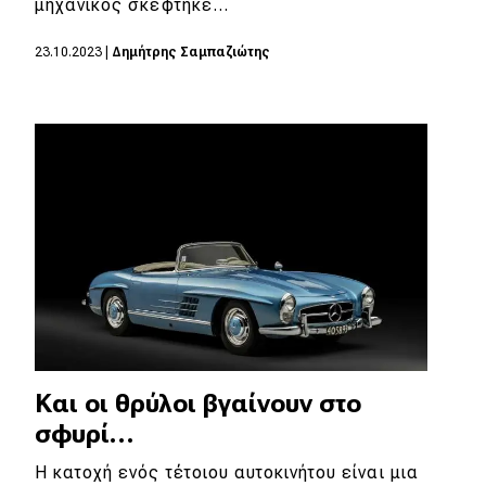
μηχανικός σκέφτηκε…
MOTO
23.10.2023
|
Δημήτρης Σαμπαζιώτης
Μεταχειρισμένο
Οδηγός αγοράς
Συμβουλές
Χρηστικά
Συμβουλές
ΚΤΕΟ
Και οι θρύλοι βγαίνουν στο
Οδική βοήθεια
σφυρί…
Η κατοχή ενός τέτοιου αυτοκινήτου είναι μια