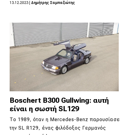
13.12.2023
|
Δημήτρης Σαμπαζιώτης
Eco
Νέα
Τεχνολογία
Mobility
Σταθμοί φόρτισης
Classic
Boschert B300 Gullwing: αυτή
Νέα
είναι η σωστή SL129
Παρουσιάσεις
Το 1989, όταν η Mercedes-Benz παρουσίασε
την SL R129, ένας φιλόδοξος Γερμανός
DRIVE Away