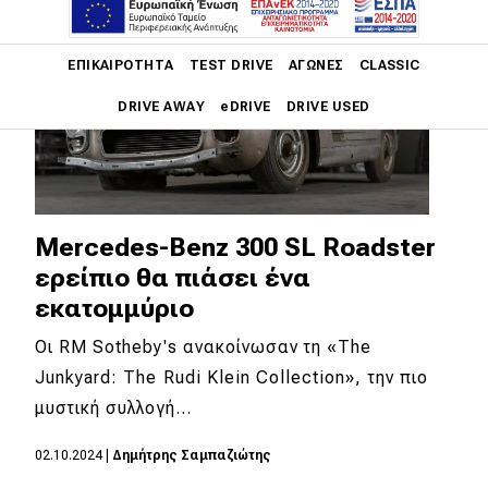
Main navigation
ΕΠΙΚΑΙΡΌΤΗΤΑ
TEST DRIVE
ΑΓΏΝΕΣ
CLASSIC
DRIVE AWAY
eDRIVE
DRIVE USED
Main navigation
Επικαιρότητα
Νέα μοντέλα
Mercedes-Benz 300 SL Roadster
ερείπιο θα πιάσει ένα
Πρωτότυπα
εκατομμύριο
Ελλάδα
Οι RM Sotheby's ανακοίνωσαν τη «The
Κόσμος
Junkyard: The Rudi Klein Collection», την πιο
Τεχνολογία
μυστική συλλογή…
Ασφάλεια
02.10.2024
|
Δημήτρης Σαμπαζιώτης
Αγορά