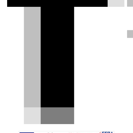
Mercedes-Benz SLK 55 AMG του
2014 μεταμφιέστηκε σε 300 SL
Η αυθεντική Mercedes-Benz 300SL Gullwing
παραμένει ένα από τα πιο όμορφα αυτοκίνητα
που έχουν…
22.10.2025
|
Δημήτρης Σαμπαζιώτης