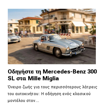
Απόψεις
Test Drive
Δοκιμή
Αποστολή
Συγκρίνουμε
Οδηγήστε τη Mercedes-Benz 300
Αγώνες
SL στα Mille Miglia
Formula 1
Όνειρο ζωής για τους περισσότερους λάτρεις
WRC
του αυτοκινήτου: Η οδήγηση ενός κλασικού
μοντέλου στον…
Motorsport