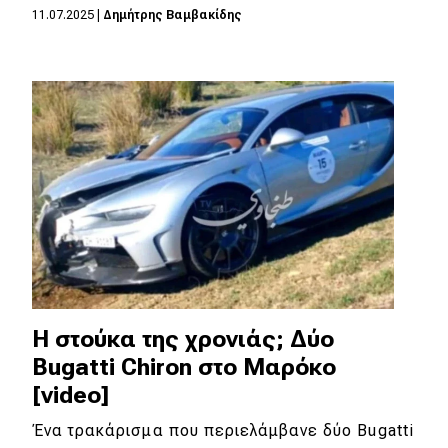
11.07.2025
|
Δημήτρης Βαμβακίδης
MOTO
Μεταχειρισμένο
Οδηγός αγοράς
Συμβουλές
Χρηστικά
Συμβουλές
Η στούκα της χρονιάς; Δύο
ΚΤΕΟ
Bugatti Chiron στο Μαρόκο
Οδική βοήθεια
[video]
Ένα τρακάρισμα που περιελάμβανε δύο Bugatti