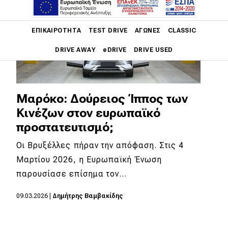
Main navigation
ΕΠΙΚΑΙΡΌΤΗΤΑ
TEST DRIVE
ΑΓΏΝΕΣ
CLASSIC
DRIVE AWAY
eDRIVE
DRIVE USED
Main navigation
Επικαιρότητα
Μαρόκο: Δούρειος Ίππος των
Νέα μοντέλα
Κινέζων στον ευρωπαϊκό
προστατευτισμό;
Πρωτότυπα
Οι Βρυξέλλες πήραν την απόφαση. Στις 4
Ελλάδα
Μαρτίου 2026, η Ευρωπαϊκή Ένωση
Κόσμος
παρουσίασε επίσημα τον…
Τεχνολογία
09.03.2026
|
Δημήτρης Βαμβακίδης
Ασφάλεια
Αγορά