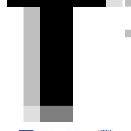
Νέο FIAT Grizzli: το ιταλικό
μπάτζετ SUV χωρίς καμουφλάζ
Η FIAT ετοιμάζει εδώ και καιρό την αντεπίθεσή
της στην πιο σκληρή κατηγορία της ευρωπαϊκής
αγοράς:…
01.05.2026
|
Δημήτρης Βαμβακίδης