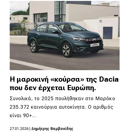
Απόψεις
Test Drive
Δοκιμή
Αποστολή
Συγκρίνουμε
Η μαροκινή «κούρσα» της Dacia
που δεν έρχεται Ευρώπη.
Αγώνες
Συνολικά, το 2025 πουλήθηκαν στο Μαρόκο
Formula 1
235.372 καινούργια αυτοκίνητα. Ο αριθμός
είναι 90+…
WRC
Motorsport
27.01.2026
|
Δημήτρης Βαμβακίδης