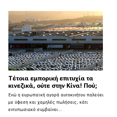
Eco
Νέα
Τεχνολογία
Mobility
Σταθμοί φόρτισης
Classic
Τέτοια εμπορική επιτυχία τα
κινεζικά, ούτε στην Κίνα! Πού;
Νέα
Ενώ η ευρωπαϊκή αγορά αυτοκινήτου παλεύει
Παρουσιάσεις
με ύφεση και χαμηλές πωλήσεις, κάτι
εντυπωσιακό συμβαίνει…
DRIVE Away