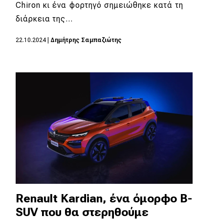
eDRIVE
Chiron κι ένα φορτηγό σημειώθηκε κατά τη
διάρκεια της…
DRIVE USED
22.10.2024
|
Δημήτρης Σαμπαζιώτης
Renault Kardian, ένα όμορφο B-
SUV που θα στερηθούμε