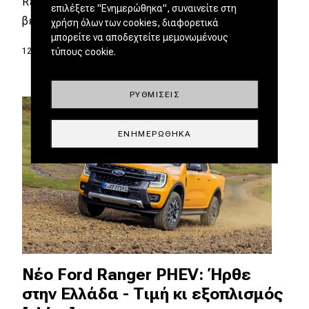
Ranger PHEV, που συνδυάζει έναν
επιλέξετε "Ενημερώθηκα", συναινείτε στη
βενζινοκινητήρα με έναν…
χρήση όλων των cookies, διαφορετικά
μπορείτε να αποδεχτείτε μεμονωμένους
τύπους cookie.
12.07.2025
|
Σπύρος Ντόκος
ΡΥΘΜΊΣΕΙΣ
ΕΝΗΜΕΡΏΘΗΚΑ
Νέο Ford Ranger PHEV: Ήρθε
στην Ελλάδα - Τιμή κι εξοπλισμός