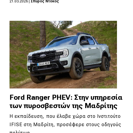
21.03.2026
|
Σπύρος Ντόκος
Eco
Νέα
Τεχνολογία
Mobility
Σταθμοί φόρτισης
Classic
Ford Ranger PHEV: Στην υπηρεσία
Νέα
των πυροσβεστών της Μαδρίτης
Παρουσιάσεις
Η εκπαίδευση, που έλαβε χώρα στο Ινστιτούτο
IFISE στη Μαδρίτη, προσέφερε στους οδηγούς
DRIVE Away
πολύτιμη…