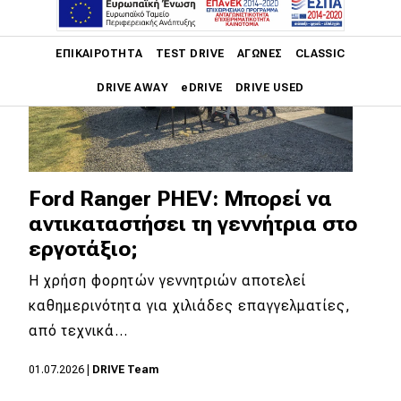
Main navigation
ΕΠΙΚΑΙΡΌΤΗΤΑ
TEST DRIVE
ΑΓΏΝΕΣ
CLASSIC
DRIVE AWAY
eDRIVE
DRIVE USED
Main navigation
Επικαιρότητα
Νέα μοντέλα
Ford Ranger PHEV: Μπορεί να
αντικαταστήσει τη γεννήτρια στο
Πρωτότυπα
εργοτάξιο;
Ελλάδα
Η χρήση φορητών γεννητριών αποτελεί
Κόσμος
καθημερινότητα για χιλιάδες επαγγελματίες,
Τεχνολογία
από τεχνικά…
Ασφάλεια
01.07.2026
|
DRIVE Team
Αγορά