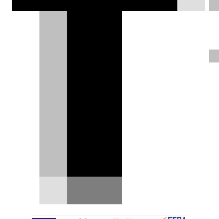
Ford Ranger: V6 ντίζελ ή PHEV;
Δύο εκδόσεις για κάθε δύσκολη
αποστολή
Η επιλογή κινητήρα στα σύγχρονα pick-up δεν
είναι πλέον τόσο απλή όσο στο παρελθόν. Το
ντίζελ…
27.07.2026
|
DRIVE Team