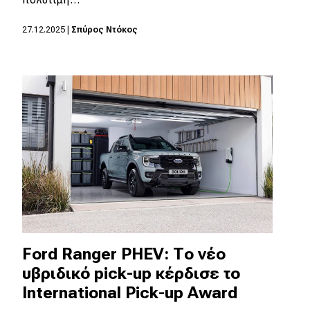
MOTO
27.12.2025
|
Σπύρος Ντόκος
Μεταχειρισμένο
Οδηγός αγοράς
Συμβουλές
Χρηστικά
Συμβουλές
ΚΤΕΟ
Ford Ranger PHEV: Το νέο
Οδική βοήθεια
υβριδικό pick-up κέρδισε το
International Pick-up Award