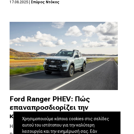
17.08.2025
|
Σπύρος Ντόκος
Ford Ranger PHEV: Πώς
επαναπροσδιορίζει την
κατηγορία;
Χρησιμοποιούμε κάποια cookies στις σελίδες
αυτού του ιστότοπου για την καλύτερη
Η προηγμένη υβριδική τεχνολογία του Ford
λειτουργία και την ενημέρωσή σας. Εάν