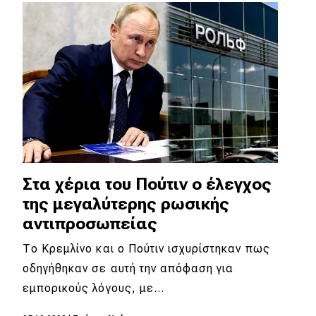
Απόψεις
Test Drive
Δοκιμή
Αποστολή
Συγκρίνουμε
Στα χέρια του Πούτιν ο έλεγχος
της μεγαλύτερης ρωσικής
Αγώνες
αντιπροσωπείας
Formula 1
Το Κρεμλίνο και ο Πούτιν ισχυρίστηκαν πως
οδηγήθηκαν σε αυτή την απόφαση για
WRC
εμπορικούς λόγους, με…
Motorsport