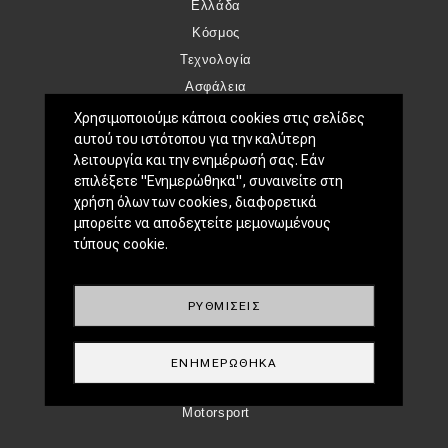
Ελλάδα
Κόσμος
Τεχνολογία
Ασφάλεια
Αγορά
Χρησιμοποιούμε κάποια cookies στις σελίδες
αυτού του ιστότοπου για την καλύτερη
Απόψεις
λειτουργία και την ενημέρωσή σας. Εάν
επιλέξετε "Ενημερώθηκα", συναινείτε στη
TEST DRIVE
χρήση όλων των cookies, διαφορετικά
μπορείτε να αποδεχτείτε μεμονωμένους
Δοκιμή
τύπους cookie.
Αποστολή
Συγκρίνουμε
ΡΥΘΜΊΣΕΙΣ
ΑΓΏΝΕΣ
Formula 1
ΕΝΗΜΕΡΏΘΗΚΑ
WRC
Motorsport