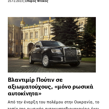
25.12.2023
|
Σπύρος Ντόκος
Eco
Νέα
Τεχνολογία
Mobility
Σταθμοί φόρτισης
Classic
Βλαντιμίρ Πούτιν σε
Νέα
αξιωματούχους, «μόνο ρωσικά
Παρουσιάσεις
αυτοκίνητα»
Από την έναρξη του πολέμου στην Ουκρανία, το
DRIVE Away
τοπίο της ρωσικής αυτοκινητοβιομηχανίας έχει