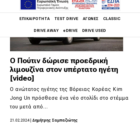
Main navigation
ΕΠΙΚΑΙΡΌΤΗΤΑ
TEST DRIVE
ΑΓΏΝΕΣ
CLASSIC
DRIVE AWAY
eDRIVE
DRIVE USED
Main navigation
Επικαιρότητα
Ο Πούτιν δώρισε προεδρική
Νέα μοντέλα
λιμουζίνα στον υπέρτατο ηγέτη
[video]
Πρωτότυπα
Ο ανώτατος ηγέτης της Βόρειας Κορέας Kim
Ελλάδα
Jong Un πρόσθεσε ένα νέο στολίδι στο στέμμα
Κόσμος
του μετά από…
Τεχνολογία
21.02.2024
|
Δημήτρης Σαμπαζιώτης
Ασφάλεια
Αγορά