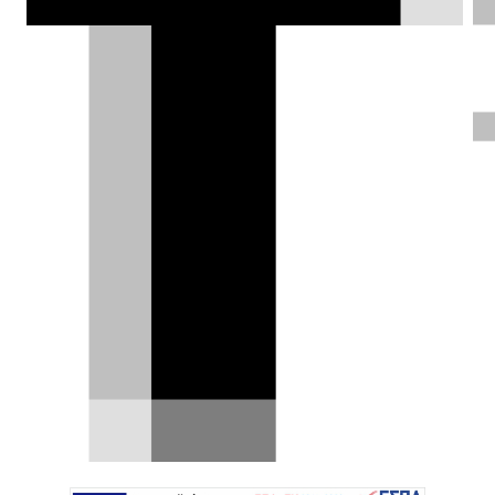
Aurus Senat, τέλος; Βγάλτε τις
ZiL από το γκαράζ!
Οι Ρώσοι δεν μπορούν πια να κατασκευάσουν
την Aurus Senat, την αυτοκινητική
«υπερηφάνεια» της χώρας…
19.02.2026
|
Γιάννης Κουτσουφλάκης