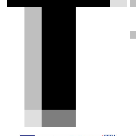
Νέο Audi A2 e-tron: Αυτό είναι το
πιο οικονομικό ηλεκτρικό Audi
Το Ingolstadt αποφάσισε να προχωρήσει στην
επιστροφή του Audi A2 κάτι πολύ περισσότερο
από μια…
04.08.2026
|
Γιάννης Κουτσουφλάκης