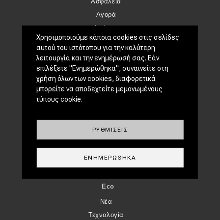
Ασφάλεια
Αγορά
Απόψεις
Χρησιμοποιούμε κάποια cookies στις σελίδες
αυτού του ιστότοπου για την καλύτερη
TEST DRIVE
λειτουργία και την ενημέρωσή σας. Εάν
επιλέξετε "Ενημερώθηκα", συναινείτε στη
Δοκιμή
χρήση όλων των cookies, διαφορετικά
Αποστολή
μπορείτε να αποδεχτείτε μεμονωμένους
Συγκρίνουμε
τύπους cookie.
ΑΓΏΝΕΣ
ΡΥΘΜΊΣΕΙΣ
Formula 1
WRC
ΕΝΗΜΕΡΏΘΗΚΑ
Motorsport
Eco
Νέα
Τεχνολογία