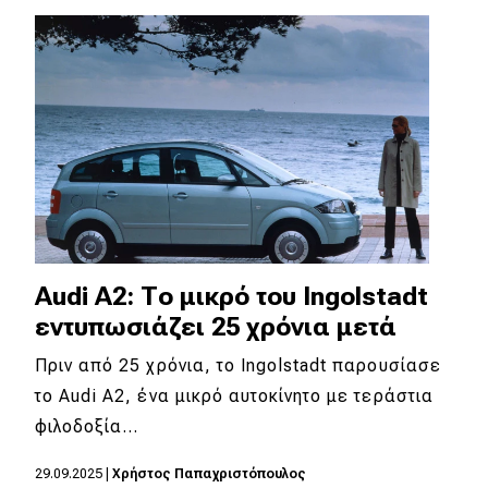
Eco
Νέα
Τεχνολογία
Mobility
Σταθμοί φόρτισης
Audi A2: Το μικρό του Ιngolstadt
Classic
εντυπωσιάζει 25 χρόνια μετά
Νέα
Πριν από 25 χρόνια, το Ιngolstadt παρουσίασε
το Audi A2, ένα μικρό αυτοκίνητο με τεράστια
Παρουσιάσεις
φιλοδοξία…
29.09.2025
|
Χρήστος Παπαχριστόπουλος
DRIVE Away