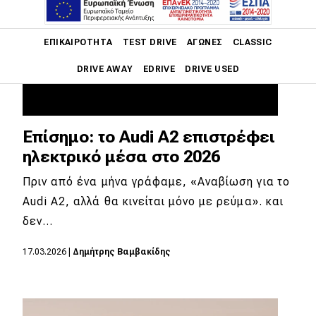
Main navigation
ΕΠΙΚΑΙΡΌΤΗΤΑ
TEST DRIVE
ΑΓΏΝΕΣ
CLASSIC
DRIVE AWAY
EDRIVE
DRIVE USED
Main navigation
Επικαιρότητα
Επίσημο: το Audi A2 επιστρέφει
Νέα μοντέλα
ηλεκτρικό μέσα στο 2026
Πρωτότυπα
Πριν από ένα μήνα γράφαμε, «Αναβίωση για το
Audi A2, αλλά θα κινείται μόνο με ρεύμα». και
Ελλάδα
δεν…
Κόσμος
17.03.2026
|
Δημήτρης Βαμβακίδης
Τεχνολογία
Ασφάλεια
Αγορά