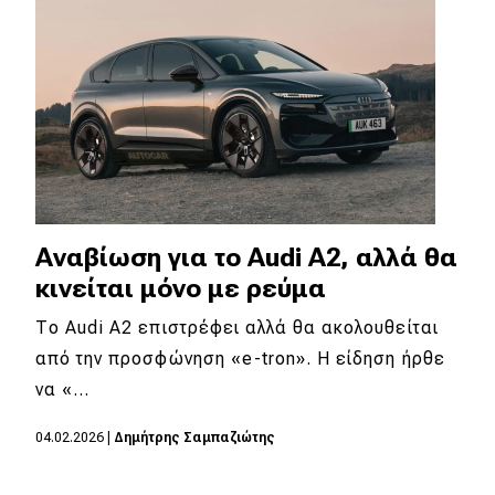
Απόψεις
Test Drive
Δοκιμή
Αποστολή
Συγκρίνουμε
Αναβίωση για το Audi A2, αλλά θα
κινείται μόνο με ρεύμα
Το Audi A2 επιστρέφει αλλά θα ακολουθείται
Αγώνες
από την προσφώνηση «e-tron». Η είδηση ήρθε
Formula 1
να «…
WRC
04.02.2026
|
Δημήτρης Σαμπαζιώτης
Motorsport