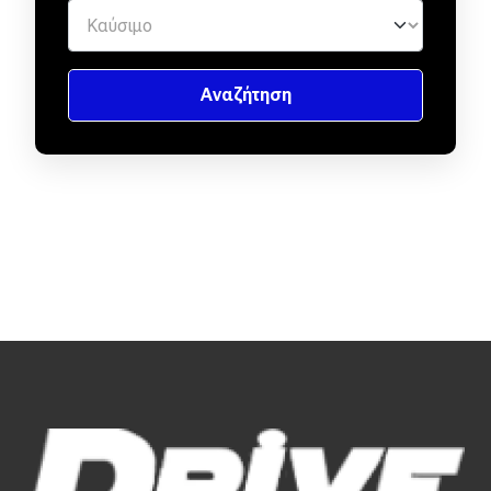
Απόψεις
Test Drive
Δοκιμή
Αποστολή
Συγκρίνουμε
Αγώνες
Formula 1
WRC
Motorsport