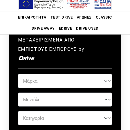
Main navigation
ΕΠΙΚΑΙΡΌΤΗΤΑ
TEST DRIVE
ΑΓΏΝΕΣ
CLASSIC
DRIVE AWAY
EDRIVE
DRIVE USED
ΜΕΤΑΧΕΙΡΙΣΜΕΝΑ ΑΠΟ
Main navigation
Επικαιρότητα
ΕΜΠΙΣΤΟΥΣ ΕΜΠΟΡΟΥΣ by
Νέα μοντέλα
Πρωτότυπα
Ελλάδα
Κόσμος
Τεχνολογία
Ασφάλεια
Αγορά