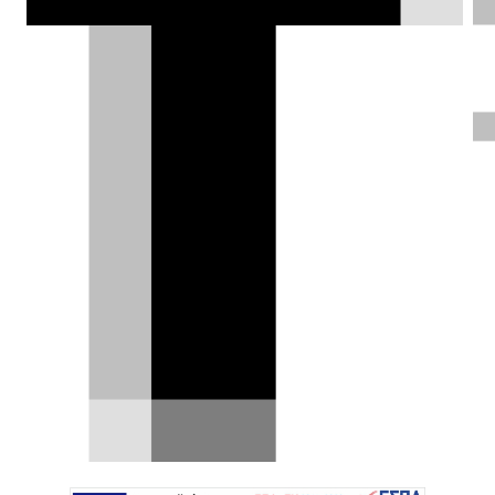
Aston Martin, με κυβερνητική
επιχορήγηση για το πρώτο της EV
Βασιζόμενη σε διάφορους συνεργάτες, όπως η
Lucid, η Mercedes-Benz και η Geely, η Aston
Martin…
11.10.2023
|
DRIVE Team