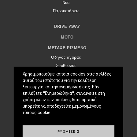
eDRIVE
Νέα
Παρουσιάσεις
DRIVE USED
DRIVE AWAY
MOTO
ΜΕΤΑΧΕΙΡΙΣΜΈΝΟ
Οδηγός αγοράς
Συμβουλές
Χρησιμοποιούμε κάποια cookies στις σελίδες
αυτού του ιστότοπου για την καλύτερη
ΧΡΗΣΤΙΚΆ
λειτουργία και την ενημέρωσή σας. Εάν
Συμβουλές
επιλέξετε "Ενημερώθηκα", συναινείτε στη
ΚΤΕΟ
χρήση όλων των cookies, διαφορετικά
μπορείτε να αποδεχτείτε μεμονωμένους
Οδική βοήθεια
τύπους cookie.
EDRIVE
ΡΥΘΜΊΣΕΙΣ
DRIVE USED