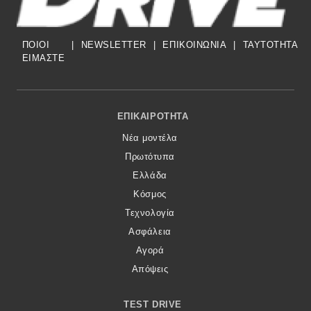
Eco
ΠΟΙΟΙ
|
NEWSLETTER
|
ΕΠΙΚΟΙΝΩΝΙΑ
|
TAYTOTHTA
ΕΙΜΑΣΤΕ
Νέα
Τεχνολογία
Footer Menu
ΕΠΙΚΑΙΡΌΤΗΤΑ
Mobility
Νέα μοντέλα
Σταθμοί φόρτισης
Πρωτότυπα
Ελλάδα
Κόσμος
Classic
Τεχνολογία
Νέα
Ασφάλεια
Αγορά
Παρουσιάσεις
Απόψεις
DRIVE Away
TEST DRIVE