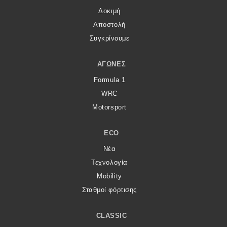
Δοκιμή
MOTO
Αποστολή
Συγκρίνουμε
Μεταχειρισμένο
ΑΓΏΝΕΣ
Οδηγός αγοράς
Formula 1
Συμβουλές
WRC
Motorsport
Χρηστικά
ECO
Νέα
Συμβουλές
Τεχνολογία
ΚΤΕΟ
Mobility
Σταθμοί φόρτισης
Οδική βοήθεια
CLASSIC