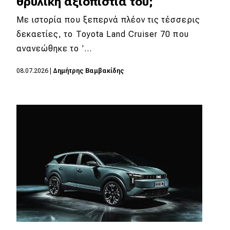
θρυλική αξιοπιστία του;
eDRIVE
Με ιστορία που ξεπερνά πλέον τις τέσσερις
DRIVE USED
δεκαετίες, το Toyota Land Cruiser 70 που
ανανεώθηκε το '…
08.07.2026
|
Δημήτρης Βαμβακίδης