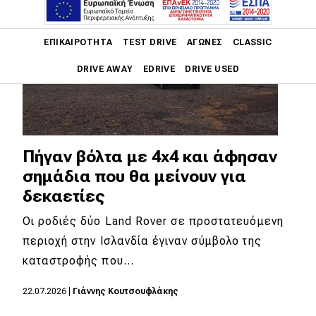
Main navigation
ΕΠΙΚΑΙΡΌΤΗΤΑ
TEST DRIVE
ΑΓΏΝΕΣ
CLASSIC
DRIVE AWAY
EDRIVE
DRIVE USED
Main navigation
Επικαιρότητα
Νέα μοντέλα
Πήγαν βόλτα με 4x4 και άφησαν
σημάδια που θα μείνουν για
Πρωτότυπα
δεκαετίες
Ελλάδα
Οι ροδιές δύο Land Rover σε προστατευόμενη
Κόσμος
περιοχή στην Ισλανδία έγιναν σύμβολο της
Τεχνολογία
καταστροφής που…
Ασφάλεια
22.07.2026
|
Γιάννης Κουτσουφλάκης
Αγορά