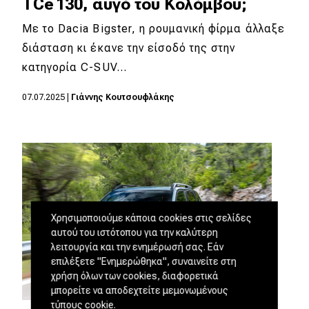
TCe 130, αυγό του Κολόμβου;
Με το Dacia Bigster, η ρουμανική φίρμα άλλαξε
διάσταση κι έκανε την είσοδό της στην
κατηγορία C-SUV…
07.07.2025
|
Γιάννης Κουτσουφλάκης
Χρησιμοποιούμε κάποια cookies στις σελίδες
αυτού του ιστότοπου για την καλύτερη
λειτουργία και την ενημέρωσή σας. Εάν
επιλέξετε "Ενημερώθηκα", συναινείτε στη
χρήση όλων των cookies, διαφορετικά
μπορείτε να αποδεχτείτε μεμονωμένους
τύπους cookie.