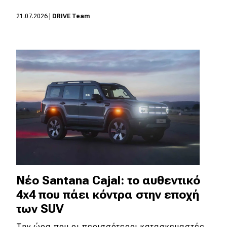
21.07.2026
|
DRIVE Team
Eco
Νέα
Τεχνολογία
Mobility
Σταθμοί φόρτισης
Classic
Νέα
Νέο Santana Cajal: το αυθεντικό
Παρουσιάσεις
4x4 που πάει κόντρα στην εποχή
των SUV
DRIVE Away
Την ώρα που οι περισσότεροι κατασκευαστές