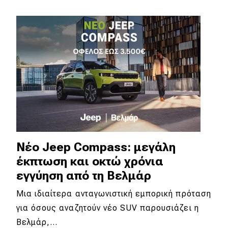
Απόψεις
Test Drive
Δοκιμή
Αποστολή
Συγκρίνουμε
Νέο Jeep Compass: μεγάλη
Αγώνες
έκπτωση και οκτώ χρόνια
εγγύηση από τη Βελμάρ
Formula 1
Μια ιδιαίτερα ανταγωνιστική εμπορική πρόταση
WRC
για όσους αναζητούν νέο SUV παρουσιάζει η
Motorsport
Βελμάρ,…