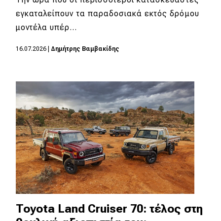
εγκαταλείπουν τα παραδοσιακά εκτός δρόμου
MOTO
μοντέλα υπέρ…
Μεταχειρισμένο
16.07.2026
|
Δημήτρης Βαμβακίδης
Οδηγός αγοράς
Συμβουλές
Χρηστικά
Συμβουλές
ΚΤΕΟ
Οδική βοήθεια
Toyota Land Cruiser 70: τέλος στη