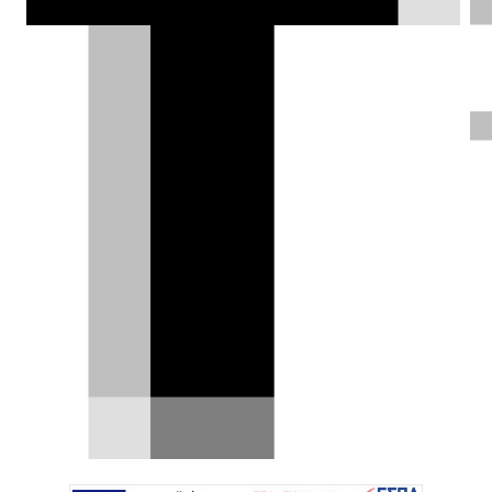
Land Cruiser 70: πωλείται
καινούργιο με παρμπρίζ που
πέφτει
Την ώρα που τα περισσότερα SUV γεμίζουν
οθόνες και ηλεκτρονικά, η Toyota εξακολουθεί
να…
27.07.2026
|
Δημήτρης Σαμπαζιώτης