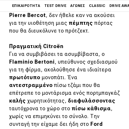
Main navigation
ΕΠΙΚΑΙΡΌΤΗΤΑ
TEST DRIVE
ΑΓΏΝΕΣ
CLASSIC
DRIVE AW
ακόμη δυσκολότερα, καθώς το αφεντικό, ο
Pierre
Bercot
, δεν ήθελε καν να ακούσει
Main navigation
για την υιοθέτηση μιας
πέμπτης
πόρτας
Επικαιρότητα
που θα διευκόλυνε το πρότζεκτ.
Νέα μοντέλα
Πραγματική Citroën
Πρωτότυπα
Για να συμβιβάσει τα ασυμβίβαστα, ο
Ελλάδα
Flaminio
Bertoni
, υπεύθυνος σχεδιασμού
για τη φίρμα, ακολούθησε ένα ιδιαίτερα
Κόσμος
πρωτότυπο
μονοπάτι. Ένα
Τεχνολογία
αντεστραμμένο
πίσω τζάμι που θα
επέτρεπε το μοντάρισμα ενός πορτμπαγκάζ
Ασφάλεια
καλής
χωρητικότητας,
διαφυλάσσοντας
Αγορά
ταυτόχρονα το χώρο στο
πίσω
κάθισμα
,
Απόψεις
χωρίς να επιμηκύνει το σύνολο. Την
συνταγή την είχαμε δει ήδη στο
Ford