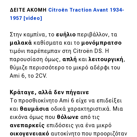
Μεταχειρισμένο
ΔΕΙΤΕ ΑΚΟΜΗ
Citroën Traction Avant 1934-
1957 [video]
Οδηγός αγοράς
Συμβουλές
Στην καμπίνα, το
ευήλιο
περιβάλλον, τα
μαλακά
καθίσματα και το
μονόμπρατσο
τιμόνι παρέπεμπαν στη Citroën DS. Η
Χρηστικά
παρουσίαση όμως,
απλή
και
λειτουργική
,
θύμιζε περισσότερο το μικρό αδέρφι του
Συμβουλές
Ami 6, το 2CV.
ΚΤΕΟ
Οδική βοήθεια
Κράταγε, αλλά δεν πήγαινε
Το προσθιοκίνητο Ami 6 είχε να επιδείξει
και
θαυμάσια
οδικά χαρακτηριστικά. Μια
eDRIVE
εικόνα όμως που
θόλωνε
από τις
ανεπαρκείς
επιδόσεις για ένα μικρό
DRIVE USED
οικογενειακό
αυτοκίνητο που προοριζόταν