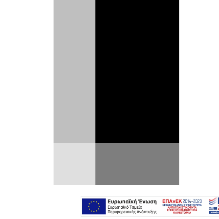
Στο τέλος της δεκαετίας του ’50, η
Citroën ήθελε να συμπληρώσει την
γκάμα της με ένα οικογενειακό μοντέλο
που θα γεφύρωνε τα πράγματα
ανάμεσα στο
2CV
και στην
DS
.
Αυτή της η προσπάθεια ξεκίνησε με βάση
το μικρό
2CV
, με άλλα λόγια το
σασί
και το
λιλιπούτειο
δικύλινδρο
αερόψυκτο μοτέρ
μπόξερ
. Αλλά ταυτόχρονα έπρεπε να
υπακούει
σε κάποιες
αυστηρές
προδιαγραφές: Η μεγαλύτερη δυνατή
καμπίνα
και ένα μεγάλο
πορτμπαγκάζ
για
ένα αυτοκίνητο που δεν θα ξεπερνούσε τα
τέσσερα
μέτρα. Και τα πράγματα γίνονταν