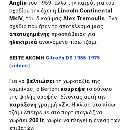
Anglia
του 1959, αλλά την πατρότητα του
Test Drive
σχεδίου την έχει η
Lincoln
Continental
MkIV
, του δικού μας
Alex
Tremoulis
. Ένα
Δοκιμή
σχέδιο που ήταν το αποτέλεσμα μιας
Αποστολή
αποτυχημένης
προσπάθειας για
ηλεκτρικά
ανοιγόμενο πίσω τζάμι.
Συγκρίνουμε
ΔΕΙΤΕ ΑΚΟΜΗ
Citroën DS 1955-1975
Αγώνες
[videos]
Formula 1
Για να
βελτιώσει
τη χωροταξία της
καμπίνας, ο Bertoni
κούρεψε
το σύνολο
WRC
της ψηλής οροφής, δίνοντας αυτή την
Motorsport
παράξενη
γραμμή «
Ζ
». H κλίση στο πίσω
τζάμι επέτρεψε στο πορτμπαγκάζ να
χωράει
200 lt
, χωρίς να πληγεί η άνεση των
Eco
επιβατών.