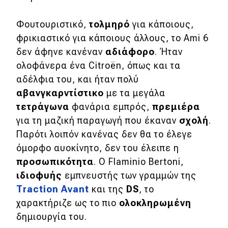
Νέα
Φουτουριστικό,
τολμηρό
για κάποιους,
Τεχνολογία
φρικιαστικό για κάποιους άλλους, το Ami 6
Mobility
δεν άφηνε κανέναν
αδιάφορο
. Ήταν
ολοφάνερα ένα Citroën, όπως και τα
Σταθμοί φόρτισης
αδέλφια του, και ήταν πολύ
αβανγκαρντίστικο
με τα μεγάλα
Classic
τετράγωνα
φανάρια εμπρός,
πρεμιέρα
για τη μαζική παραγωγή που έκαναν
σχολή
.
Νέα
Παρότι λοιπόν κανένας δεν θα το έλεγε
Παρουσιάσεις
όμορφο αυοκίνητο, δεν του έλειπε η
προσωπικότητα
. Ο Flaminio Bertoni,
ιδιοφυής
εμπνευστής των γραμμών της
DRIVE Away
Τraction Avant
και της
DS
, το
χαρακτήριζε ως το πιο
ολοκληρωμένη
MOTO
δημιουργία του.