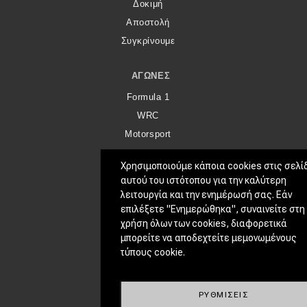
Δοκιμή
Αποστολή
Συγκρίνουμε
ΑΓΏΝΕΣ
Formula 1
WRC
Motorsport
Χρησιμοποιούμε κάποια cookies στις σελί
Eco
αυτού του ιστότοπου για την καλύτερη
Νέα
λειτουργία και την ενημέρωσή σας. Εάν
επιλέξετε "Ενημερώθηκα", συναινείτε στη
Τεχνολογία
χρήση όλων των cookies, διαφορετικά
Mobility
μπορείτε να αποδεχτείτε μεμονωμένους
Σταθμοί φόρτισης
τύπους cookie.
CLASSIC
ΡΥΘΜΊΣΕΙΣ
Νέα