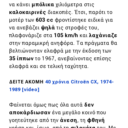
να κάνει
μπόλικα
χιλιόμετρα στις
καλοκαιρινές
διακοπές. Έτσι, παρότι το
μοτέρ των
603 cc
φροντίστηκε ειδικά για
να ανεβάζει
ψηλά
τις στροφές του,
πλαφονάριζε στα
105 km/h
και
λαχάνιαζε
στην παραμικρή ανηφόρα. Τα πράγματα θα
βελτιώνονταν ελαφρά με την έκδοση των
35 ίππων
το 1967, ανεβαίνοντας επίσης
ελαφρά και σε τελική ταχύτητα.
ΔΕΙΤΕ ΑΚΟΜΗ
40 χρόνια Citroën CX, 1974-
1989 [video]
Φαίνεται όμως πως όλα αυτά
δεν
αποκάρδιωσαν
ένα μεγάλο κοινό που
γοητεύτηκε από την
άνεση
, τη
φθηνή
χρήση και, ίσως, από τη
σιλουέτα
του. Με