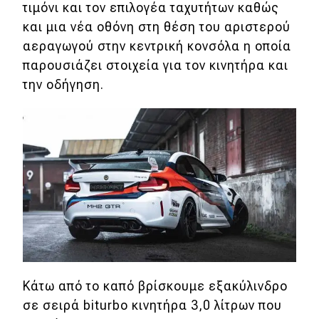
τιμόνι και τον επιλογέα ταχυτήτων καθώς
Απόψεις
και μια νέα οθόνη στη θέση του αριστερού
αεραγωγού στην κεντρική κονσόλα η οποία
παρουσιάζει στοιχεία για τον κινητήρα και
Test Drive
την οδήγηση.
Δοκιμή
Αποστολή
Συγκρίνουμε
Αγώνες
Formula 1
WRC
Κάτω από το καπό βρίσκουμε εξακύλινδρο
Motorsport
σε σειρά biturbo κινητήρα 3,0 λίτρων που