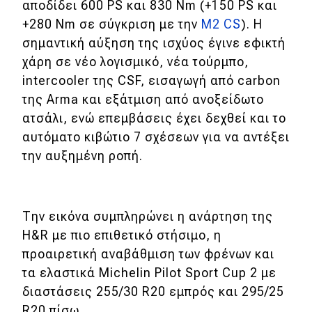
αποδίδει 600 PS και 830 Nm (+150 PS και
+280 Nm σε σύγκριση με την
M2 CS
). Η
Eco
σημαντική αύξηση της ισχύος έγινε εφικτή
χάρη σε νέο λογισμικό, νέα τούρμπο,
Νέα
intercooler της CSF, εισαγωγή από carbon
Τεχνολογία
της Arma και εξάτμιση από ανοξείδωτο
ατσάλι, ενώ επεμβάσεις έχει δεχθεί και το
Mobility
αυτόματο κιβώτιο 7 σχέσεων για να αντέξει
Σταθμοί φόρτισης
την αυξημένη ροπή.
Classic
Την εικόνα συμπληρώνει η ανάρτηση της
Νέα
H&R με πιο επιθετικό στήσιμο, η
προαιρετική αναβάθμιση των φρένων και
Παρουσιάσεις
τα ελαστικά Michelin Pilot Sport Cup 2 με
διαστάσεις 255/30 R20 εμπρός και 295/25
DRIVE Away
R20 πίσω.