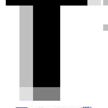
ισχύ στους 600 PS!
Θάνος Παππάς |
02.02.2021
ΦΩΤΟΓΡΑΦΙΕΣ
Για εκείνους που θα ήθελαν κάτι ακόμα
πιο ξεχωριστό από την