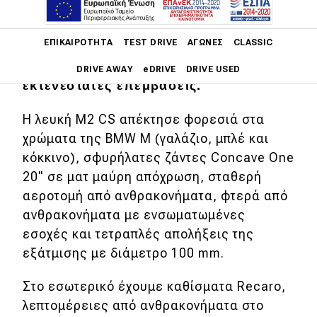
εργοστασιακή
BMW M2 CS
, ο
βελτιωτικός οίκος Manhart παρουσίασε
Main navigation
ΕΠΙΚΑΙΡΌΤΗΤΑ
TEST DRIVE
ΑΓΏΝΕΣ
CLASSIC
την MH2 GTR, μια βελτιωμένη έκδοση
του γερμανικού σπορ μοντέλου με
DRIVE AWAY
eDRIVE
DRIVE USED
εκτενέστατες επεμβάσεις.
Main navigation
Επικαιρότητα
Η λευκή M2 CS απέκτησε φορεσιά στα
χρώματα της BMW M (γαλάζιο, μπλέ και
Νέα μοντέλα
κόκκινο), σφυρήλατες ζάντες Concave One
20" σε ματ μαύρη απόχρωση, σταθερή
Πρωτότυπα
αεροτομή από ανθρακονήματα, φτερά από
Ελλάδα
ανθρακονήματα με ενσωματωμένες
Κόσμος
εσοχές και τετραπλές απολήξεις της
εξάτμισης με διάμετρο 100 mm.
Τεχνολογία
Ασφάλεια
Στο εσωτερικό έχουμε καθίσματα Recaro,
λεπτομέρειες από ανθρακονήματα στο
Αγορά