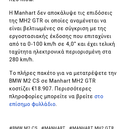
MOTO
Η Manhart δεν αποκάλυψε τις επιδόσεις
της MH2 GTR οι οποίες αναμένεται να
Μεταχειρισμένο
είναι βελτιωμένες σε σύγκριση με της
εργοστασιακής έκδοσης που επιταχύνει
Οδηγός αγοράς
από τα 0-100 km/h σε 4,0" και έχει τελική
ταχύτητα ηλεκτρονικά περιορισμένη στα
Συμβουλές
280 km/h.
Το πλήρες πακέτο για να μετατρέψετε την
Χρηστικά
BMW M2 CS σε Manhart MH2 GTR
Συμβουλές
κοστίζει €18.907. Περισσότερες
πληροφορίες μπορείτε να βρείτε
στο
ΚΤΕΟ
επίσημο φυλλάδιο
.
Οδική βοήθεια
BMW M2 CS
MANHART
MANHART MH2 GTR