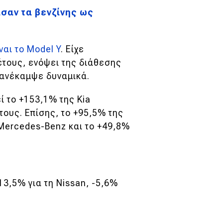
ασαν τα βενζίνης ως
ναι το Model Y
. Είχε
έτους, ενόψει της διάθεσης
 ανέκαμψε δυναμικά.
ί το +153,1% της Kia
ους. Επίσης, το +95,5% της
 Mercedes-Benz και το +49,8%
-13,5% για τη Nissan, -5,6%