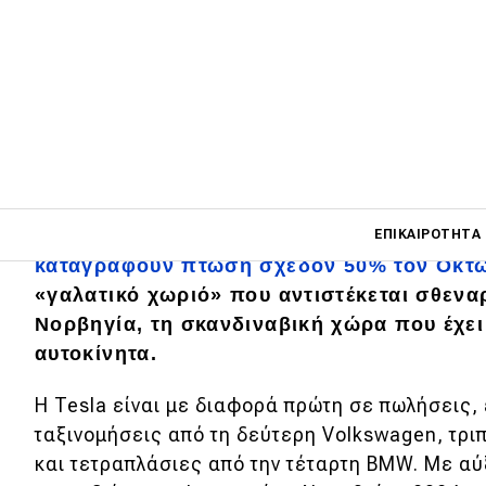
Main navigati
Η Tesla μπορεί να βλέπει τις πωλήσεις τ
ΕΠΙΚΑΙΡΌΤΗΤΑ
καταγράφουν πτώση σχεδόν 50% τον Οκτ
«γαλατικό χωριό» που αντιστέκεται σθεναρ
Νορβηγία, τη σκανδιναβική χώρα που έχει
Main navigation
Επικαιρότητα
αυτοκίνητα.
Νέα μοντέλα
Η Tesla είναι με διαφορά πρώτη σε πωλήσεις,
Πρωτότυπα
ταξινομήσεις από τη δεύτερη Volkswagen, τριπ
και τετραπλάσιες από την τέταρτη BMW. Με α
Ελλάδα