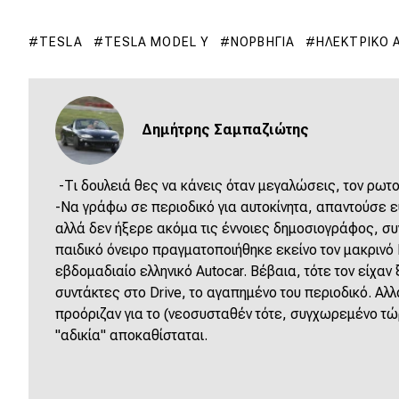
TESLA
TESLA MODEL Y
ΝΟΡΒΗΓΊΑ
ΗΛΕΚΤΡΙΚΌ 
Δημήτρης Σαμπαζιώτης
-Τι δουλειά θες να κάνεις όταν μεγαλώσεις, τον ρωτο
-Να γράφω σε περιοδικό για αυτοκίνητα, απαντούσε ε
αλλά δεν ήξερε ακόμα τις έννοιες δημοσιογράφος, σ
παιδικό όνειρο πραγματοποιήθηκε εκείνο τον μακρινό 
εβδομαδιαίο ελληνικό Autocar. Βέβαια, τότε τον είχαν 
συντάκτες στο Drive, το αγαπημένο του περιοδικό. Αλλ
προόριζαν για το (νεοσυσταθέν τότε, συγχωρεμένο τώ
"αδικία" αποκαθίσταται.