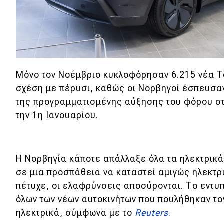
Νέα
Παρουσιάσεις
DRIVE Away
Μόνο τον Νοέμβριο κυκλοφόρησαν 6.215 νέα Te
σχέση με πέρυσι, καθώς οι Νορβηγοί έσπευσα
MOTO
της προγραμματισμένης αύξησης του φόρου στ
την 1η Ιανουαρίου.
Μεταχειρισμένο
Οδηγός αγοράς
Η Νορβηγία κάποτε απάλλαξε όλα τα ηλεκτρικά
Συμβουλές
σε μια προσπάθεια να καταστεί αμιγώς ηλεκτρ
πέτυχε, οι ελαφρύνσεις αποσύρονται. Το εντ
όλων των νέων αυτοκινήτων που πουλήθηκαν τ
Χρηστικά
ηλεκτρικά, σύμφωνα με το
Reuters
.