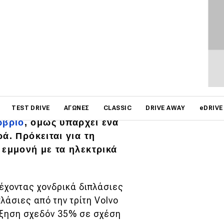
on
ης στην Ευρώπη να
TEST DRIVE
ΑΓΏΝΕΣ
CLASSIC
DRIVE AWAY
eDRIVE
ώβριο
, όμως υπάρχει ένα
ά. Πρόκειται για τη
 εμμονή με τα ηλεκτρικά
 έχοντας χονδρικά διπλάσιες
λάσιες από την τρίτη Volvo
ύξηση σχεδόν 35% σε σχέση