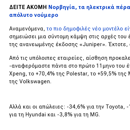
Συμβουλές
ΔΕΙΤΕ ΑΚΟΜΗ
Νορβηγία, τα ηλεκτρικά πέρ
ΚΤΕΟ
απόλυτο νούμερο
Οδική βοήθεια
Αναμενόμενα,
το πιο δημοφιλές νέο μοντέλο εί
σημειώσει μια σύντομη κάμψη στις αρχές του 
eDRIVE
της ανανεωμένης έκδοσης «Juniper». Έκτοτε,
Από τις υπόλοιπες εταιρείες, αίσθηση προκαλε
DRIVE USED
-αναφερόμαστε πάντα στο πρώτο 11μηνο του έτ
Xpeng, το +70,4% της Polestar, το +59,5% της
της Volkswagen.
Αλλά και οι απώλειες: -34,6% για την Toyota, 
για τη Hyundai και -3,8% για τη MG.