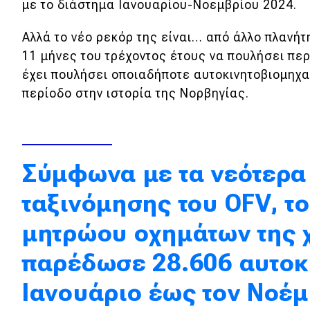
με το διάστημα Ιανουαρίου-Νοεμβρίου 2024.
Κόσμος
Αλλά το νέο ρεκόρ της είναι… από άλλο πλανή
Τεχνολογία
11 μήνες του τρέχοντος έτους να πουλήσει πε
Ασφάλεια
έχει πουλήσει οποιαδήποτε αυτοκινητοβιομηχα
περίοδο στην ιστορία της Νορβηγίας.
Αγορά
Απόψεις
Σύμφωνα με τα νεότερα 
Test Drive
ταξινόμησης του OFV, τ
Δοκιμή
μητρώου οχημάτων της χ
Αποστολή
παρέδωσε 28.606 αυτοκί
Συγκρίνουμε
Ιανουάριο έως τον Νοέμ