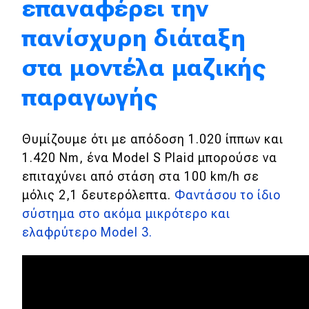
επαναφέρει την
Test Drive
πανίσχυρη διάταξη
Δοκιμή
στα μοντέλα μαζικής
Αποστολή
παραγωγής
Συγκρίνουμε
Θυμίζουμε ότι με απόδοση 1.020 ίππων και
Αγώνες
1.420 Nm, ένα Model S Plaid μπορούσε να
επιταχύνει από στάση στα 100 km/h σε
Formula 1
μόλις 2,1 δευτερόλεπτα.
Φαντάσου το ίδιο
WRC
σύστημα στο ακόμα μικρότερο και
ελαφρύτερο Model 3.
Motorsport
Eco