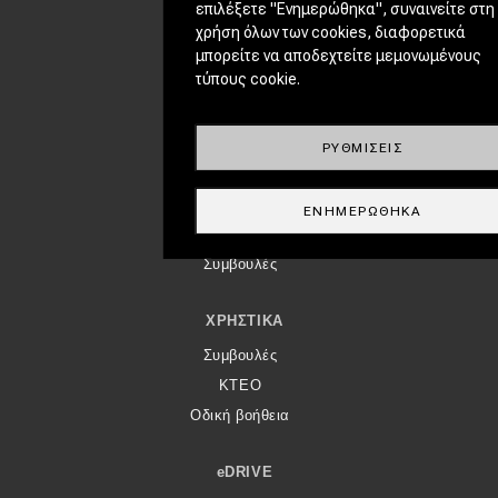
CLASSIC
επιλέξετε "Ενημερώθηκα", συναινείτε στη
χρήση όλων των cookies, διαφορετικά
Νέα
μπορείτε να αποδεχτείτε μεμονωμένους
Παρουσιάσεις
τύπους cookie.
DRIVE AWAY
ΡΥΘΜΊΣΕΙΣ
MOTO
ΜΕΤΑΧΕΙΡΙΣΜΈΝΟ
ΕΝΗΜΕΡΏΘΗΚΑ
Οδηγός αγοράς
Συμβουλές
ΧΡΗΣΤΙΚΆ
Συμβουλές
ΚΤΕΟ
Οδική βοήθεια
eDRIVE