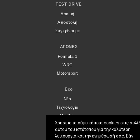
TEST DRIVE
Δοκιμή
Αποστολή
Συγκρίνουμε
ΑΓΏΝΕΣ
Formula 1
WRC
Motorsport
Eco
Νέα
Τεχνολογία
Mobility
Χρησιμοποιούμε κάποια cookies στις σελί
Σταθμοί φόρτισης
αυτού του ιστότοπου για την καλύτερη
λειτουργία και την ενημέρωσή σας. Εάν