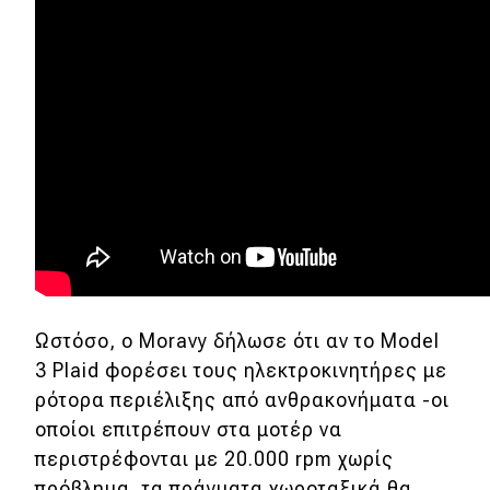
Νέα
Τεχνολογία
Mobility
Σταθμοί φόρτισης
Classic
Νέα
Παρουσιάσεις
Ωστόσο, ο Moravy δήλωσε ότι αν το Model
3 Plaid φορέσει τους ηλεκτροκινητήρες με
DRIVE Away
ρότορα περιέλιξης από ανθρακονήματα -οι
οποίοι επιτρέπουν στα μοτέρ να
MOTO
περιστρέφονται με 20.000 rpm χωρίς
πρόβλημα, τα πράγματα χωροταξικά θα