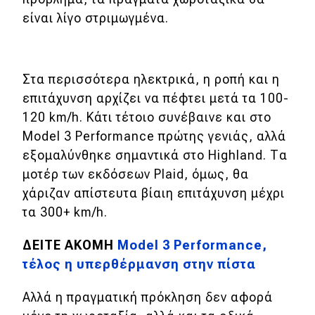
Μεταχειρισμένο
είναι λίγο στριμωγμένα.
Οδηγός αγοράς
Συμβουλές
Στα περισσότερα ηλεκτρικά, η ροπή και η
επιτάχυνση αρχίζει να πέφτει μετά τα 100-
120 km/h. Κάτι τέτοιο συνέβαινε και στο
Χρηστικά
Model 3 Performance πρώτης γενιάς, αλλά
εξομαλύνθηκε σημαντικά στο Highland. Τα
Συμβουλές
μοτέρ των εκδόσεων Plaid, όμως, θα
ΚΤΕΟ
χάριζαν απίστευτα βίαιη επιτάχυνση μέχρι
Οδική βοήθεια
τα 300+ km/h.
ΔΕΙΤΕ ΑΚΟΜΗ
Model 3 Performance,
eDRIVE
τέλος η υπερθέρμανση στην πίστα
Αλλά η πραγματική πρόκληση δεν αφορά
DRIVE USED