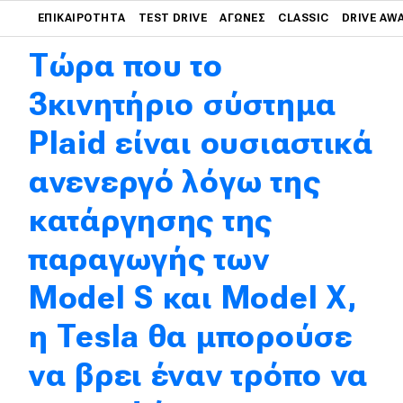
Main navigation
ΕΠΙΚΑΙΡΌΤΗΤΑ
TEST DRIVE
ΑΓΏΝΕΣ
CLASSIC
DRIVE AW
Τώρα που το
Main navigation
Επικαιρότητα
3κινητήριο σύστημα
Νέα μοντέλα
Plaid είναι ουσιαστικά
Πρωτότυπα
ανενεργό λόγω της
Ελλάδα
κατάργησης της
Κόσμος
παραγωγής των
Τεχνολογία
Model S και Model X,
Ασφάλεια
Αγορά
η Tesla θα μπορούσε
Απόψεις
να βρει έναν τρόπο να