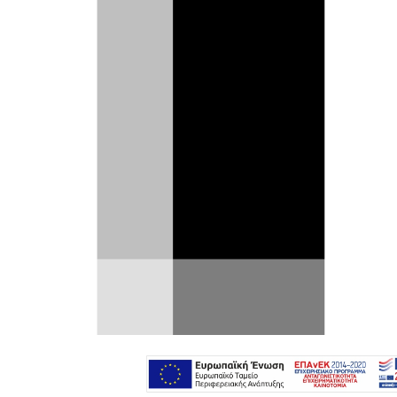
Ο αντιπρόεδρος μηχανικής οχημάτων
της Tesla, Lars Moravy, αποκάλυψε
πρόσφατα ότι η αμερικανική εταιρεία
εξετάζει την προσθήκη του συστήματος
μετάδοσης κίνησης Plaid στο Model 3,
ένα εγχείρημα που ενδέχεται να
αντιμετωπίσει σημαντικές προκλήσεις.
Στο podcast
Ride the Lightning
, ο Moravy
εξομολογήθηκε ότι σκέφτεται ένα Plaid
Model 3 «
συνεχώς
» και ότι σίγουρα θα
μπορούσε να βρει μια θέση στην πιθανή
γκάμα μελλοντικών μοντέλων της
εταιρείας.