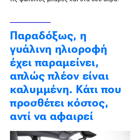
Απόψεις
Παραδόξως, η
Test Drive
γυάλινη ηλιοροφή
Δοκιμή
Αποστολή
έχει παραμείνει,
Συγκρίνουμε
απλώς πλέον είναι
καλυμμένη. Κάτι που
Αγώνες
προσθέτει κόστος,
Formula 1
αντί να αφαιρεί
WRC
Motorsport