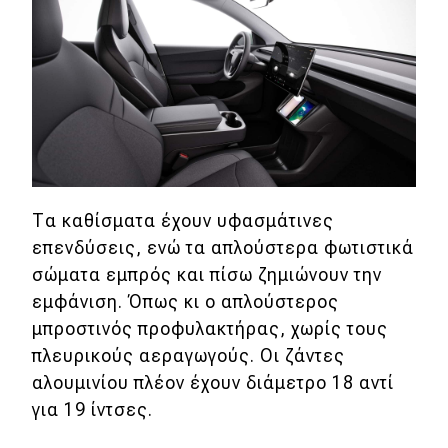
Eco
Νέα
Τεχνολογία
Mobility
Σταθμοί φόρτισης
Τα καθίσματα έχουν υφασμάτινες
επενδύσεις, ενώ τα απλούστερα φωτιστικά
σώματα εμπρός και πίσω ζημιώνουν την
Classic
εμφάνιση. Όπως κι ο απλούστερος
μπροστινός προφυλακτήρας, χωρίς τους
Νέα
πλευρικούς αεραγωγούς. Οι ζάντες
Παρουσιάσεις
αλουμινίου πλέον έχουν διάμετρο 18 αντί
για 19 ίντσες.
DRIVE Away