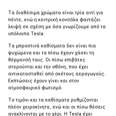
MOTO
Τα διαθέσιμα χρώματα είναι τρία αντί για
πέντε, ενώ η κεντρική κονσόλα φαντάζει
Μεταχειρισμένο
λειψή σε σχέση με όσα γνωρίζουμε από τα
υπόλοιπα Tesla.
Οδηγός αγοράς
Τα μπροστινά καθίσματα δεν είναι πια
Συμβουλές
ψυχώμενα και τα πίσω έχουν χάσει τη
θέρμανσή τους. Οι πίσω επιβάτες
Χρηστικά
στερούνται και την οθόνη, που έχει
αντικατασταθεί από σκέτους αεραγωγούς.
Συμβουλές
Εκπτώσεις έχουν γίνει και στον
ατμοσφαιρικό φωτισμό.
ΚΤΕΟ
Οδική βοήθεια
Το τιμόνι και τα καθίσματα ρυθμίζονται
πλέον χειροκίνητα, ενώ και οι πίσω θέσεις
ανακλίνονται με το χέρι. Η Tesla έχει