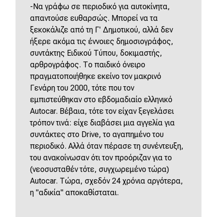
-Να γράφω σε περιοδικό για αυτοκίνητα,
απαντούσε ευθαρσώς. Μπορεί να τα
ξεκοκάλιζε από τη Γ' Δημοτικού, αλλά δεν
ήξερε ακόμα τις έννοιες δημοσιογράφος,
συντάκτης Ειδικού Τύπου, δοκιμαστής,
αρθρογράφος. Το παιδικό όνειρο
πραγματοποιήθηκε εκείνο τον μακρινό
Γενάρη του 2000, τότε που τον
εμπιστεύθηκαν στο εβδομαδιαίο ελληνικό
Autocar. Βέβαια, τότε τον είχαν ξεγελάσει
τρόπον τινά: είχε διαβάσει μια αγγελία για
συντάκτες στο Drive, το αγαπημένο του
περιοδικό. Αλλά όταν πέρασε τη συνέντευξη,
του ανακοίνωσαν ότι τον προόριζαν για το
(νεοσυσταθέν τότε, συγχωρεμένο τώρα)
Autocar. Τώρα, σχεδόν 24 χρόνια αργότερα,
η "αδικία" αποκαθίσταται.