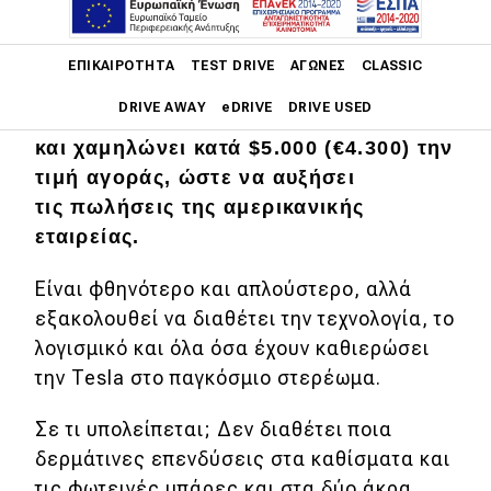
Μετά από μήνες παραφιλολογίας, το
Main navigation
πιο προσιτό Tesla Model Y
ΕΠΙΚΑΙΡΌΤΗΤΑ
TEST DRIVE
ΑΓΏΝΕΣ
CLASSIC
παρουσιάστηκε επιτέλους. Η νέα
DRIVE AWAY
eDRIVE
DRIVE USED
βασική έκδοση ονομάζεται Standard
και χαμηλώνει κατά $5.000 (€4.300) την
Main navigation
τιμή αγοράς, ώστε να αυξήσει
Επικαιρότητα
τις πωλήσεις της αμερικανικής
Νέα μοντέλα
εταιρείας.
Πρωτότυπα
Είναι φθηνότερο και απλούστερο, αλλά
Ελλάδα
εξακολουθεί να διαθέτει την τεχνολογία, το
λογισμικό και όλα όσα έχουν καθιερώσει
Κόσμος
την Tesla στο παγκόσμιο στερέωμα.
Τεχνολογία
Σε τι υπολείπεται; Δεν διαθέτει ποια
Ασφάλεια
δερμάτινες επενδύσεις στα καθίσματα και
Αγορά
τις φωτεινές μπάρες και στα δύο άκρα.