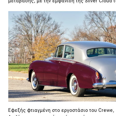
μετάβασης, με την εμφάνιση της Silver Cloud 
Κόσμος
Τεχνολογία
Ασφάλεια
Αγορά
Απόψεις
Test Drive
Δοκιμή
Αποστολή
Συγκρίνουμε
Εφεξής φτιαγμένη στο εργοστάσιο του Crewe, 