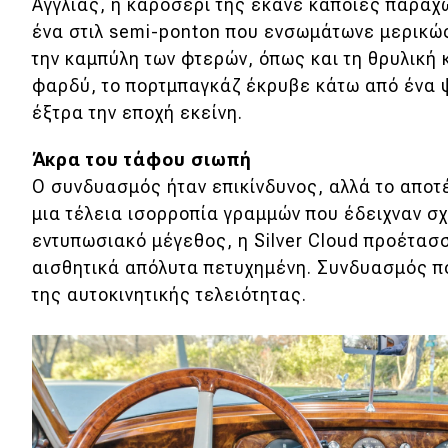
Αγώνες
Αγγλίας, η καροσερί της έκανε κάποιες παραχ
ένα στιλ semi-ponton που ενσωμάτωνε μερικώ
Formula 1
την καμπύλη των φτερών, όπως και τη θρυλική 
WRC
φαρδύ, το πορτμπαγκάζ έκρυβε κάτω από ένα
έξτρα την εποχή εκείνη.
Motorsport
Άκρα του τάφου σιωπή
Ο συνδυασμός ήταν επικίνδυνος, αλλά το αποτ
Eco
μια τέλεια ισορροπία γραμμών που έδειχναν σ
εντυπωσιακό μέγεθος, η Silver Cloud προέτασσ
Νέα
αισθητικά απόλυτα πετυχημένη. Συνδυασμός π
Τεχνολογία
της αυτοκινητικής τελειότητας.
Mobility
Σταθμοί φόρτισης
Classic