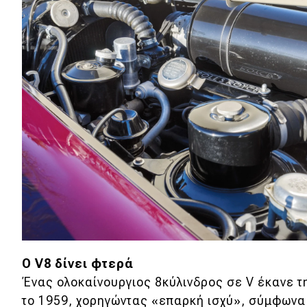
Ο V8 δίνει φτερά
Ένας ολοκαίνουργιος 8κύλινδρος σε V έκανε τ
το 1959, χορηγώντας «επαρκή ισχύ», σύμφωνα 