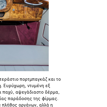
τεράστιο πορτμπαγκάζ και το
η. Ευρύχωρη, ντυμένη εξ
ι παχύ, αψεγάδιαστο δέρμα,
αίας παράδοσης της φίρμας.
 πλήθος οργάνων, αλλά η