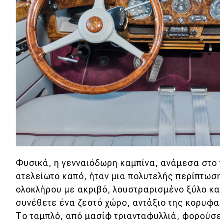
Νέα
Παρουσιάσεις
DRIVE Away
MOTO
Μεταχειρισμένο
Οδηγός αγοράς
Συμβουλές
Φυσικά, η γενναιόδωρη καμπίνα, ανάμεσα στο 
ατελείωτο καπό, ήταν μια πολυτελής περίπτωσ
ολοκλήρου με ακριβό, λουστραρισμένο ξύλο κα
Χρηστικά
συνέθετε ένα ζεστό χώρο, αντάξιο της κορυφ
Το ταμπλό, από μασίφ τριανταφυλλιά, φορούσε