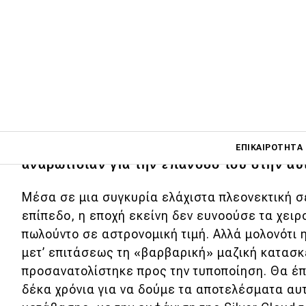
Παρά την ευημερία του αεροναυτικού βραχί
τα μοτέρ της Rolls-Royce τα φορούσαν τα κ
Main navigati
το τέλος του Β’ παγκοσμίου Πολέμου το β
ΕΠΙΚΑΙΡΌΤΗΤΑ
αναρωτιόταν για την επάνοδό του στην αυ
Μέσα σε μια συγκυρία ελάχιστα πλεονεκτική σε
Main navigation
Επικαιρότητα
επίπεδο, η εποχή εκείνη δεν ευνοούσε τα χειρ
πωλούντο σε αστρονομική τιμή. Αλλά μολονότι 
Νέα μοντέλα
μετ’ επιτάσεως τη «βαρβαρική» μαζική κατασ
προσανατολίστηκε προς την τυποποίηση. Θα έ
Πρωτότυπα
δέκα χρόνια για να δούμε τα αποτελέσματα αυ
Ελλάδα