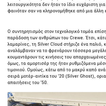
Συμβουλές
λειτουργικότητα δεν ήταν το ίδιο ευχάριστη για
ΚΤΕΟ
φαινόταν σαν να κληρονομήθηκε από μια άλλη 
Οδική βοήθεια
Ο συντηρητισμός στον τεχνολογικό τομέα επίσ
eDRIVE
παράδοση των ανθρώπων του Crewe. Έτσι, κάτω
λαμαρίνες, τη Silver Cloud στήριζε ένα παλιό,
DRIVE USED
αναλάμβαναν να το φρενάρουν τέσσερα μεγάλα
κουμαντάρουν τις κινήσεις του απαρχαιωμένες 
όμως, τα αμορτισέρ της ήταν ρυθμιζόμενα μέσ
τιμονιού. Ομοίως, κάτω από το μακρύ καπό ανά
σειρά μοτέρ-αντίκα του ’20 (Silver Ghost), ορ
απαιτήσεις του ’50.