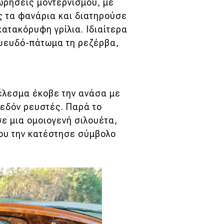
ωρήσεις μοντερνισμού, με
ς τα φανάρια και διατηρούσε
κατακόρυφη γρίλια. Ιδιαίτερα
 ψευδό-πάτωμα τη ρεζέρβα,
έλεσμα έκοβε την ανάσα με
χεδόν ρευστές. Παρά το
ε μια ομοιογενή σιλουέτα,
ου την κατέστησε σύμβολο