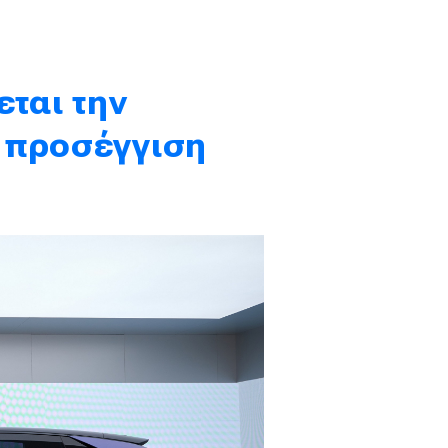
εται την
 προσέγγιση