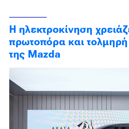
Κόσμος
Τεχνολογία
Η ηλεκτροκίνηση χρειάζ
Ασφάλεια
πρωτοπόρα και τολμηρή
Αγορά
της Mazda
Απόψεις
Test Drive
Δοκιμή
Αποστολή
Συγκρίνουμε