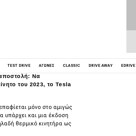
ΦΩΤΟΓΡΑΦΙΕΣ
on
TEST DRIVE
ΑΓΏΝΕΣ
CLASSIC
DRIVE AWAY
EDRIVE
ντος, αλλά το πρωτότυπο
 αποστολή: Να
νητο του 2023, το Tesla
 επαφίεται μόνο στο αμιγώς
α υπάρχει και μια έκδοση
ηλαδή θερμικό κινητήρα ως