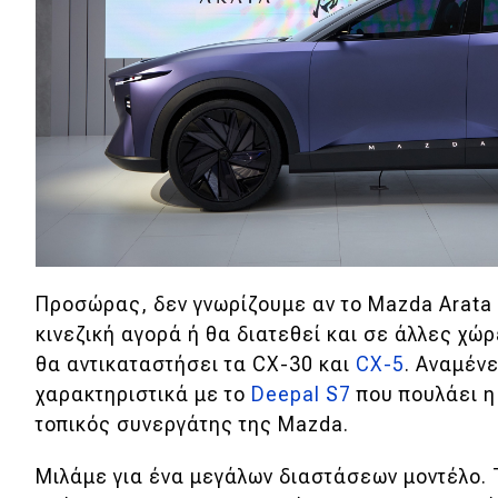
Αγώνες
Formula 1
WRC
Motorsport
Eco
Νέα
Προσώρας, δεν γνωρίζουμε αν το Mazda Arata 
Τεχνολογία
κινεζική αγορά ή θα διατεθεί και σε άλλες χώ
Mobility
θα αντικαταστήσει τα CX-30 και
CX-5
. Αναμένε
χαρακτηριστικά με το
Deepal S7
που πουλάει η
Σταθμοί φόρτισης
τοπικός συνεργάτης της Mazda.
Μιλάμε για ένα μεγάλων διαστάσεων μοντέλο. 
Classic