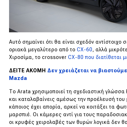
Συμβουλές
ΚΤΕΟ
Οδική βοήθεια
Αυτό σημαίνει ότι θα είναι σχεδόν αντίστοιχο 
eDRIVE
οριακά μεγαλύτερο από το
CX-60
, αλλά μικρότ
Χιροσίμα, το crossover
CX-80 που διατίθεται μ
DRIVE USED
ΔΕΙΤΕ ΑΚΟΜΗ
Δεν χρειάζεται να βιαστούμε
Mazda
Το Arata χρησιμοποιεί τη σχεδιαστική γλώσσα
και καταλαβαίνεις αμέσως την προέλευσή του μ
κάποιος έχει απορία, αρκεί να κοιτάξει τα φω
μαρσπιέ. Οι κάμερες αντί για τους παραδοσια
οι κρυφές χειρολαβές των θυρών λογικά δεν 