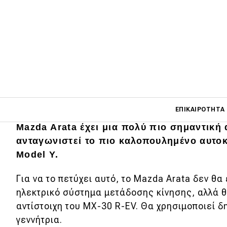
Main navigati
ΕΠΙΚΑΙΡΌΤΗΤΑ
Μπορεί να μοιάζει με το CX-30 του μέλλο
Mazda Arata έχει μια πολύ πιο σημαντική
ανταγωνιστεί το πιο καλοπουλημένο αυτοκί
Main navigation
Model Y.
Επικαιρότητα
Για να το πετύχει αυτό, το Mazda Arata δεν θα
Νέα μοντέλα
ηλεκτρικό σύστημα μετάδοσης κίνησης, αλλά θ
Πρωτότυπα
αντίστοιχη του MX-30 R-EV. Θα χρησιμοποιεί δ
γεννήτρια.
Ελλάδα