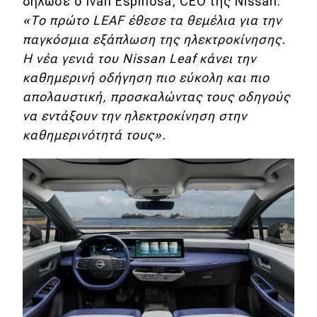
δήλωσε ο Ivan Espinosa, CEO της Nissan.
eDRIVE
«Το πρώτο LEAF έθεσε τα θεμέλια για την
DRIVE USED
παγκόσμια εξάπλωση της ηλεκτροκίνησης.
Η νέα γενιά του Nissan Leaf κάνει την
καθημερινή οδήγηση πιο εύκολη και πιο
απολαυστική, προσκαλώντας τους οδηγούς
να εντάξουν την ηλεκτροκίνηση στην
καθημερινότητά τους».