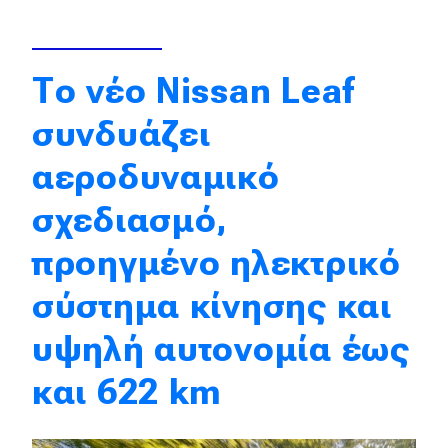
Απόψεις
Το νέο Nissan Leaf
Test Drive
συνδυάζει
Δοκιμή
αεροδυναμικό
Αποστολή
σχεδιασμό,
Συγκρίνουμε
προηγμένο ηλεκτρικό
σύστημα κίνησης και
Αγώνες
υψηλή αυτονομία έως
Formula 1
και 622 km
WRC
Motorsport