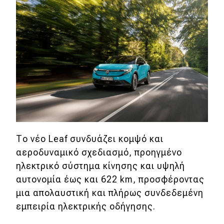
Eco
Νέα
Τεχνολογία
Mobility
Σταθμοί φόρτισης
Το νέο Leaf συνδυάζει κομψό και
Classic
αεροδυναμικό σχεδιασμό, προηγμένο
Νέα
ηλεκτρικό σύστημα κίνησης και υψηλή
αυτονομία έως και 622 km, προσφέροντας
Παρουσιάσεις
μια απολαυστική και πλήρως συνδεδεμένη
εμπειρία ηλεκτρικής οδήγησης.
DRIVE Away