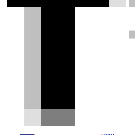
(WWCOTY).
Σπύρος Ντόκος |
18.01.2026