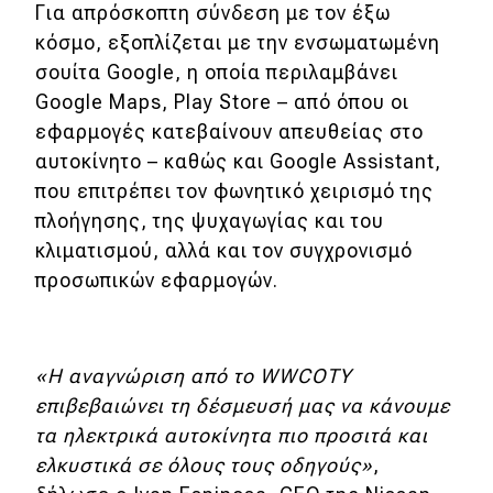
Για απρόσκοπτη σύνδεση με τον έξω
κόσμο, εξοπλίζεται με την ενσωματωμένη
MOTO
σουίτα Google, η οποία περιλαμβάνει
Google Maps, Play Store – από όπου οι
Μεταχειρισμένο
εφαρμογές κατεβαίνουν απευθείας στο
Οδηγός αγοράς
αυτοκίνητο – καθώς και Google Assistant,
που επιτρέπει τον φωνητικό χειρισμό της
Συμβουλές
πλοήγησης, της ψυχαγωγίας και του
κλιματισμού, αλλά και τον συγχρονισμό
προσωπικών εφαρμογών.
Χρηστικά
Συμβουλές
ΚΤΕΟ
«Η αναγνώριση από το WWCOTY
επιβεβαιώνει τη δέσμευσή μας να κάνουμε
Οδική βοήθεια
τα ηλεκτρικά αυτοκίνητα πιο προσιτά και
ελκυστικά σε όλους τους οδηγούς»
,