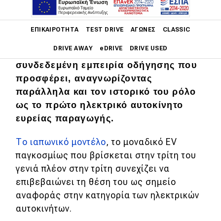
Main navigation
Το νέο
Nissan Leaf τιμήθηκε για τον
ΕΠΙΚΑΙΡΌΤΗΤΑ
TEST DRIVE
ΑΓΏΝΕΣ
CLASSIC
σύγχρονο και κομψό σχεδιασμό του,
DRIVE AWAY
eDRIVE
DRIVE USED
τις επιδόσεις και την απόλυτα
συνδεδεμένη εμπειρία οδήγησης που
Main navigation
προσφέρει, αναγνωρίζοντας
Επικαιρότητα
παράλληλα και τον ιστορικό του ρόλο
Νέα μοντέλα
ως το πρώτο ηλεκτρικό αυτοκίνητο
ευρείας παραγωγής.
Πρωτότυπα
Το ιαπωνικό μοντέλο
, το μοναδικό EV
Ελλάδα
παγκοσμίως που βρίσκεται στην τρίτη του
Κόσμος
γενιά πλέον στην τρίτη συνεχίζει να
Τεχνολογία
επιβεβαιώνει τη θέση του ως σημείο
αναφοράς στην κατηγορία των ηλεκτρικών
Ασφάλεια
αυτοκινήτων.
Αγορά