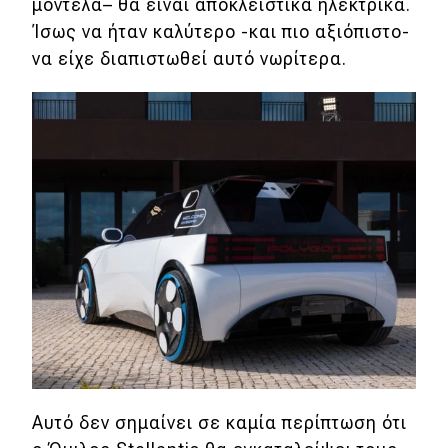
μοντέλα– θα είναι αποκλειστικά ηλεκτρικά.
Ίσως να ήταν καλύτερο -και πιο αξιόπιστο-
MOTO
να είχε διαπιστωθεί αυτό νωρίτερα.
Μεταχειρισμένο
Οδηγός αγοράς
Συμβουλές
Χρηστικά
Συμβουλές
ΚΤΕΟ
Οδική βοήθεια
Αυτό δεν σημαίνει σε καμία περίπτωση ότι