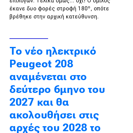
επιλογών. Τελικά όμως… όχι! Ο όμιλος
ο
έκανε δυο φορές στροφή 180
, οπότε
Απόψεις
βρέθηκε στην αρχική κατεύθυνση.
Test Drive
Δοκιμή
To νέo ηλεκτρικό
Αποστολή
Peugeot 208
Συγκρίνουμε
αναμένεται στο
δεύτερο 6μηνο του
Αγώνες
2027 και θα
Formula 1
ακολουθήσει στις
WRC
αρχές του 2028 το
Motorsport