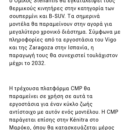
ο Όμιλος Stellantis θα εγκαταλείψει τους
eDRIVE
θερμικούς κινητήρες στην κατηγορία των
DRIVE USED
σουπερμίνι και B-SUV. Τα σημερινά
μοντέλα θα παραμείνουν στην αγορά για
μεγαλύτερο χρονικό διάστημα. Σύμφωνα με
πληροφορίες από τα εργοστάσια του Vigo
και της Zaragoza στην Ισπανία, η
παραγωγή τους θα συνεχιστεί τουλάχιστον
μέχρι το 2032.
Η τρέχουσα πλατφόρμα CMP θα
παραμείνει σε χρήση σε αυτά τα
εργοστάσια για έναν κύκλο ζωής
αντίστοιχο με αυτόν ενός μοντέλου. Η CMP
παράγεται επίσης στην Kénitra στο
Μαρόκο, όπου θα κατασκευάζεται μέρος