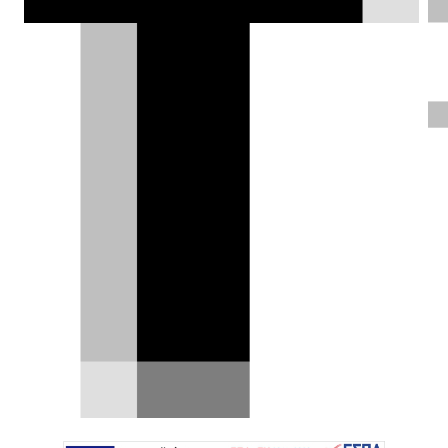
που προορίζεται για μικρά ηλεκτρικά
μαζί και το Peugeot 208, τελικά δεν θα
τροποποιηθεί ώστε να φιλοξενήσει
κινητήρες βενζίνης και υβριδικά
σύνολα.
Δημήτρης Βαμβακίδης |
09.03.2026