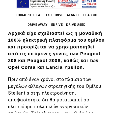
Main navigation
ΕΠΙΚΑΙΡΌΤΗΤΑ
TEST DRIVE
ΑΓΏΝΕΣ
CLASSIC
DRIVE AWAY
EDRIVE
DRIVE USED
Αρχικά είχε σχεδιαστεί ως η μοναδική
Main navigation
100% ηλεκτρική πλατφόρμα του ομίλου
Επικαιρότητα
και προορίζεται να χρησιμοποιηθεί
Νέα μοντέλα
από τις επόμενες γενιές των Peugeot
208 και Peugeot 2008, καθώς και των
Πρωτότυπα
Opel Corsa και Lancia Ypsilon.
Ελλάδα
Πριν από έναν χρόνο, στο πλαίσιο των
Κόσμος
μεγάλων αλλαγών στρατηγικής του Ομίλου
Τεχνολογία
Stellantis στην ηλεκτροκίνηση,
αποφασίστηκε ότι θα μετατραπεί σε
Ασφάλεια
πλατφόρμα πολλαπλών ενεργειακών
Αγορά