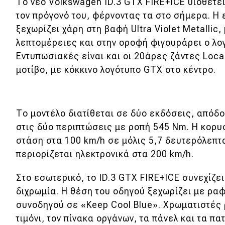
Το νέο Volkswagen ID.3 GTX FIRE+ICE υιοθετεί
Νέα
τον πρόγονό του, φέρνοντας τα στο σήμερα. Η
ξεχωρίζει χάρη στη βαφή Ultra Violet Metallic,
Παρουσιάσεις
λεπτομέρειες και στην οροφή φιγουράρει ο λογ
Εντυπωσιακές είναι και οι 20άρες ζάντες Loca
μοτίβο, με κόκκινο λογότυπο GTX στο κέντρο.
DRIVE Away
MOTO
Το μοντέλο διατίθεται σε δύο εκδόσεις, απόδο
Μεταχειρισμένο
στις δύο περιπτώσεις με ροπή 545 Nm. Η κορυ
στάση στα 100 km/h σε μόλις 5,7 δευτερόλεπτα
Οδηγός αγοράς
περιορίζεται ηλεκτρονικά στα 200 km/h.
Συμβουλές
Στο εσωτερικό, το ID.3 GTX FIRE+ICE συνεχίζει
διχρωμία. Η θέση του οδηγού ξεχωρίζει με ραφ
Χρηστικά
συνοδηγού σε «Keep Cool Blue». Χρωματιστές
τιμόνι, τον πίνακα οργάνων, τα πάνελ και τα πα