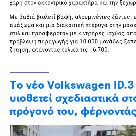
χάρη στον εκκεντρικό χαρακτήρα και την ξεχωρ
Κόσμος
Με βαθιά βιολετί βαφή, αλουμινένιες ζάντες
Τεχνολογία
αμάξωμα και μια διακριτική πτέρυγα στην μάσκα,
Ασφάλεια
στιλ και προσφερόταν με κινητήρες ισχύος από
πρόβλεψη παραγωγής για 10.000 μονάδες ξεπ
Αγορά
ζήτηση, φτάνοντας τελικά τις 16.700.
Απόψεις
Test Drive
Το νέο Volkswagen ID.3
Δοκιμή
υιοθετεί σχεδιαστικά στ
Αποστολή
πρόγονό του, φέρνοντάς
Συγκρίνουμε