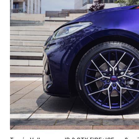
Αγώνες
Formula 1
WRC
Motorsport
Eco
Νέα
Τεχνολογία
Mobility
Σταθμοί φόρτισης
Classic