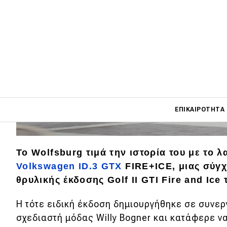
Main navigati
ΕΠΙΚΑΙΡΌΤΗΤΑ
Main navigation
Το Wolfsburg τιμά την ιστορία του με το 
Επικαιρότητα
Volkswagen ID.3 GTX
FIRE+ICE, μιας σύγχ
θρυλικής έκδοσης Golf II GTI Fire and Ice 
Νέα μοντέλα
Πρωτότυπα
Η τότε ειδική έκδοση δημιουργήθηκε σε συνερ
σχεδιαστή μόδας Willy Bogner και κατάφερε να
Ελλάδα