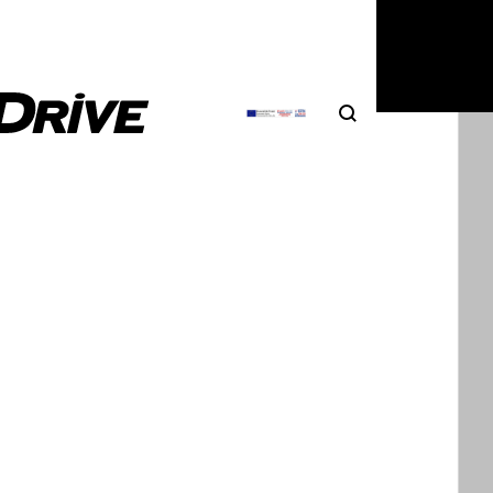
ς, συνδυάζει στιλ, δύναμη και Ιστορία.
Search
Αναζήτηση