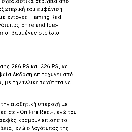
 σχεδιαστικά στοιχεία από
 εξωτερική του εμφάνιση
 με έντονες Flaming Red
ότυπος «Fire and Ice».
rno, βαμμένες στο ίδιο
σης 286 PS και 326 PS, και
φαία έκδοση επιταχύνει από
, με την τελική ταχύτητα να
 την αισθητική υπεροχή με
ές σε «On Fire Red», ενώ του
 ραφές κοσμούν επίσης το
τάκια, ενώ ο λογότυπος της