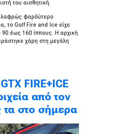
ιστή του αισθητική.
, ελαφρώς φαρδύτερο
 το Golf Fire and Ice είχε
 90 έως 160 ίππους. Η αρχική
εράστηκε χάρη στη μεγάλη
 GTX FIRE+ICE
οιχεία από τον
 τα στο σήμερα