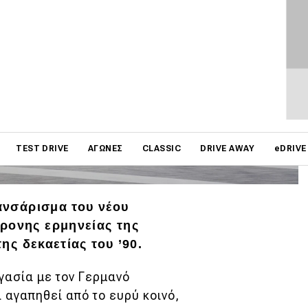
on
ΦΩΤΟΓΡΑΦΙΕΣ
TEST DRIVE
ΑΓΏΝΕΣ
CLASSIC
DRIVE AWAY
eDRIVE
λανσάρισμα του νέου
ρονης ερμηνείας της
της δεκαετίας του ’90.
γασία με τον Γερμανό
 αγαπηθεί από το ευρύ κοινό,