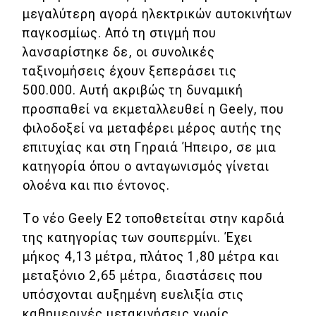
μεγαλύτερη αγορά ηλεκτρικών αυτοκινήτων
MOTO
παγκοσμίως. Από τη στιγμή που
λανσαρίστηκε δε, οι συνολικές
Μεταχειρισμένο
ταξινομήσεις έχουν ξεπεράσει τις
500.000. Αυτή ακριβώς τη δυναμική
Οδηγός αγοράς
προσπαθεί να εκμεταλλευθεί η Geely, που
φιλοδοξεί να μεταφέρει μέρος αυτής της
Συμβουλές
επιτυχίας και στη Γηραιά Ήπειρο, σε μια
κατηγορία όπου ο ανταγωνισμός γίνεται
Χρηστικά
ολοένα και πιο έντονος.
Συμβουλές
Το νέο Geely E2 τοποθετείται στην καρδιά
της κατηγορίας των σουπερμίνι. Έχει
ΚΤΕΟ
μήκος 4,13 μέτρα, πλάτος 1,80 μέτρα και
Οδική βοήθεια
μεταξόνιο 2,65 μέτρα, διαστάσεις που
υπόσχονται αυξημένη ευελιξία στις
καθημερινές μετακινήσεις χωρίς