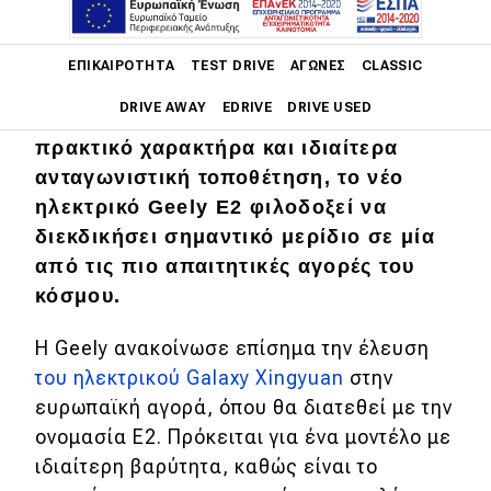
Main navigation
ΕΠΙΚΑΙΡΌΤΗΤΑ
TEST DRIVE
ΑΓΏΝΕΣ
CLASSIC
DRIVE AWAY
EDRIVE
DRIVE USED
Με αυτονομία έως 317 χιλιόμετρα,
πρακτικό χαρακτήρα και ιδιαίτερα
Main navigation
ανταγωνιστική τοποθέτηση, το νέο
Επικαιρότητα
ηλεκτρικό Geely E2 φιλοδοξεί να
Νέα μοντέλα
διεκδικήσει σημαντικό μερίδιο σε μία
από τις πιο απαιτητικές αγορές του
Πρωτότυπα
κόσμου.
Ελλάδα
Η Geely ανακοίνωσε επίσημα την έλευση
Κόσμος
του ηλεκτρικού Galaxy Xingyuan
στην
Τεχνολογία
ευρωπαϊκή αγορά, όπου θα διατεθεί με την
ονομασία E2. Πρόκειται για ένα μοντέλο με
Ασφάλεια
ιδιαίτερη βαρύτητα, καθώς είναι το
Αγορά