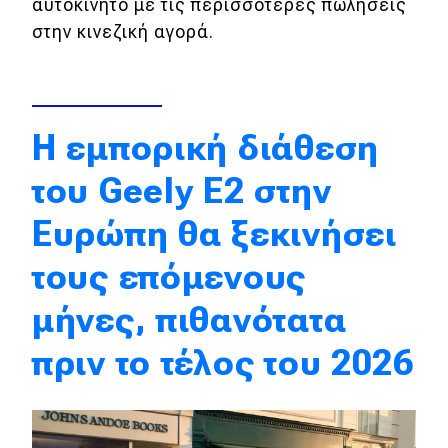
αυτοκίνητο με τις περισσότερες πωλήσεις
Απόψεις
στην κινεζική αγορά.
Test Drive
H εμπορική διάθεση
Δοκιμή
του Geely E2 στην
Αποστολή
Ευρώπη θα ξεκινήσει
Συγκρίνουμε
τους επόμενους
Αγώνες
μήνες, πιθανότατα
Formula 1
πριν το τέλος του 2026
WRC
Motorsport