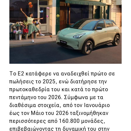
Eco
Νέα
Τεχνολογία
Mobility
Σταθμοί φόρτισης
Το Ε2 κατάφερε να αναδειχθεί πρώτο σε
πωλήσεις το 2025, ενώ διατήρησε την
Classic
πρωτοκαθεδρία του και κατά το πρώτο
Νέα
πεντάμηνο του 2026. Σύμφωνα με τα
διαθέσιμα στοιχεία, από τον Ιανουάριο
Παρουσιάσεις
έως τον Μάιο του 2026 ταξινομήθηκαν
περισσότερες από 160.800 μονάδες,
επιβεβαιώνοντας τη δυναμική του στην
DRIVE Away