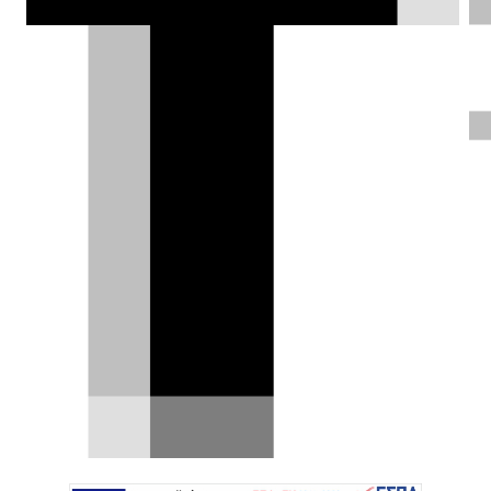
ετοιμάζεται να κάνει το επόμενο
μεγάλο βήμα, καθώς η Geely
επιβεβαίωσε την άφιξη του νέου E2
στην Ευρώπη.
Σπύρος Ντόκος |
06.07.2026