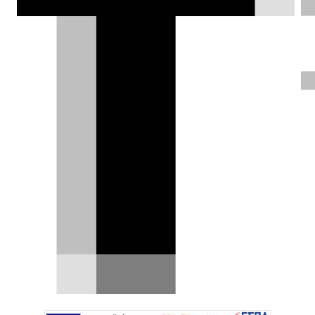
κρύβεται στις... σκιές, αλλά τη
φωτίσαμε λιγάκι μπας και φανεί
καλύτερα…
Δημήτρης Βαμβακίδης |
19.07.2024