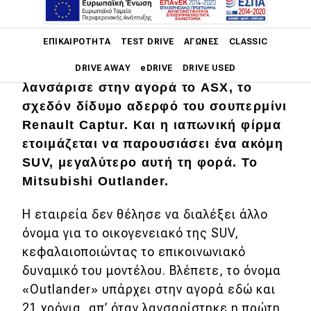
ΦΩΤΟΓΡΑΦΙΕΣ
Main navigation
ΕΠΙΚΑΙΡΌΤΗΤΑ
TEST DRIVE
ΑΓΏΝΕΣ
CLASSIC
Η Mitsubishi πριν από πέντε μήνες
DRIVE AWAY
eDRIVE
DRIVE USED
λανσάρισε στην αγορά το ASX, το
Main navigation
σχεδόν δίδυμο αδερφό του σουπερμίνι
Επικαιρότητα
Renault Captur. Και η ιαπωνική φίρμα
ετοιμάζεται να παρουσιάσει ένα ακόμη
Νέα μοντέλα
SUV, μεγαλύτερο αυτή τη φορά. Το
Πρωτότυπα
Mitsubishi Outlander.
Ελλάδα
Η εταιρεία δεν θέλησε να διαλέξει άλλο
Κόσμος
όνομα για το οικογενειακό της SUV,
κεφαλαιοποιώντας το επικοινωνιακό
Τεχνολογία
δυναμικό του μοντέλου. Βλέπετε, το όνομα
Ασφάλεια
«Outlander» υπάρχει στην αγορά εδώ και
Αγορά
21 χρόνια, απ’ όταν λανσαρίστηκε η πρώτη