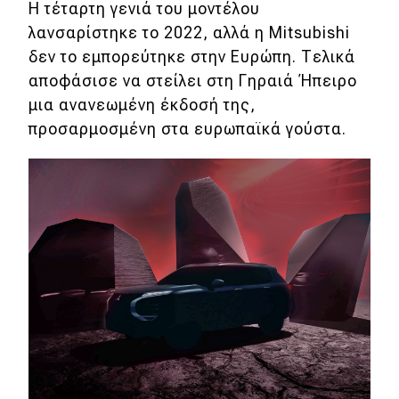
Η τέταρτη γενιά του μοντέλου
λανσαρίστηκε το 2022, αλλά η Mitsubishi
Eco
δεν το εμπορεύτηκε στην Ευρώπη. Τελικά
αποφάσισε να στείλει στη Γηραιά Ήπειρο
Νέα
μια ανανεωμένη έκδοσή της,
Τεχνολογία
προσαρμοσμένη στα ευρωπαϊκά γούστα.
Mobility
Σταθμοί φόρτισης
Classic
Νέα
Παρουσιάσεις
DRIVE Away