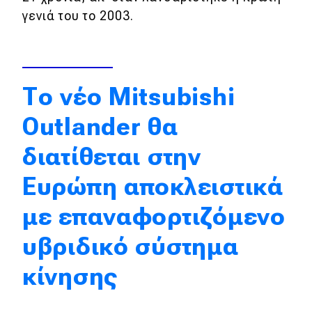
γενιά του το 2003.
Απόψεις
Test Drive
Το νέο Mitsubishi
Δοκιμή
Outlander θα
Αποστολή
διατίθεται στην
Συγκρίνουμε
Ευρώπη αποκλειστικά
Αγώνες
με επαναφορτιζόμενο
υβριδικό σύστημα
Formula 1
WRC
κίνησης
Motorsport