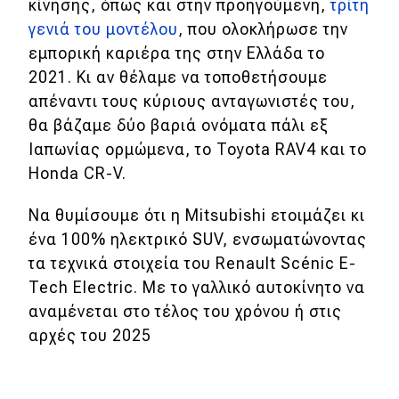
eDRIVE
κίνησης, όπως και στην προηγούμενη,
τρίτη
γενιά του μοντέλου
, που ολοκλήρωσε την
DRIVE USED
εμπορική καριέρα της στην Ελλάδα το
2021. Κι αν θέλαμε να τοποθετήσουμε
απέναντι τους κύριους ανταγωνιστές του,
θα βάζαμε δύο βαριά ονόματα πάλι εξ
Ιαπωνίας ορμώμενα, το Toyota RAV4 και το
Honda CR-V.
Να θυμίσουμε ότι η Mitsubishi ετοιμάζει κι
ένα 100% ηλεκτρικό SUV, ενσωματώνοντας
τα τεχνικά στοιχεία του Renault Scénic E-
Tech Electric. Με το γαλλικό αυτοκίνητο να
αναμένεται στο τέλος του χρόνου ή στις
αρχές του 2025