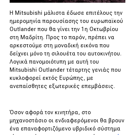
Η Mitsubishi μάλιστα έδωσε επιτέλους την
MOTO
ημερομηνία παρουσίασης του ευρωπαϊκού
Μεταχειρισμένο
Outlander που θα γίνει την 1η Οκτωβρίου
στη Μαδρίτη. Προς το παρόν, πρέπει να
Οδηγός αγοράς
αρκεστούμε στη μοναδική εικόνα που
δείχνει μόνο τη σιλουέτα του αυτοκινήτου.
Συμβουλές
Λογικά πανομοιότυπη με αυτή του
Mitsubishi Outlander τέταρτης γενιάς που
Χρηστικά
κυκλοφορεί εκτός Ευρώπης, με
ανεπαίσθητες εξωτερικές επεμβάσεις.
Συμβουλές
ΚΤΕΟ
Όσον αφορά τον κινητήρα, στο
Οδική βοήθεια
μηχανοστάσιο οι ενδιαφερόμενοι θα βρουν
ένα επαναφορτιζόμενο υβριδικό σύστημα