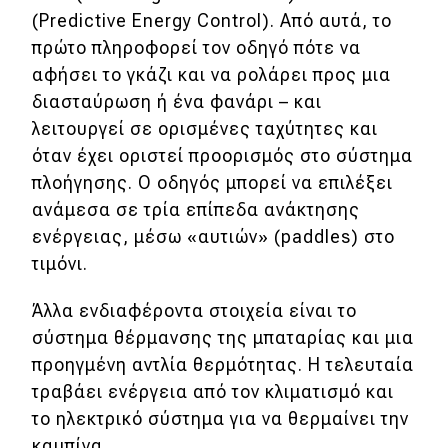
Test Drive
(Predictive Energy Control). Από αυτά, το
πρώτο πληροφορεί τον οδηγό πότε να
Δοκιμή
αφήσει το γκάζι και να ρολάρει προς μια
Αποστολή
διασταύρωση ή ένα φανάρι – και
λειτουργεί σε ορισμένες ταχύτητες και
Συγκρίνουμε
όταν έχει οριστεί προορισμός στο σύστημα
πλοήγησης. Ο οδηγός μπορεί να επιλέξει
Αγώνες
ανάμεσα σε τρία επίπεδα ανάκτησης
ενέργειας, μέσω «αυτιών» (paddles) στο
Formula 1
τιμόνι.
WRC
Άλλα ενδιαφέροντα στοιχεία είναι το
Motorsport
σύστημα θέρμανσης της μπαταρίας και μια
προηγμένη αντλία θερμότητας. Η τελευταία
τραβάει ενέργεια από τον κλιματισμό και
Eco
το ηλεκτρικό σύστημα για να θερμαίνει την
Νέα
καμπίνα.