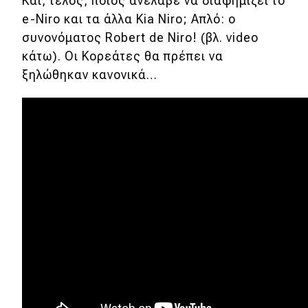
Μεταχειρισμένο
Και, τέλος, ποιος ανέλαβε να διαφημίζει το
e-Niro και τα άλλα Kia Niro; Απλό: ο
Οδηγός αγοράς
συνονόματος Robert de Niro! (βλ. video
κάτω). Οι Κορεάτες θα πρέπει να
Συμβουλές
ξηλώθηκαν κανονικά…
Χρηστικά
Συμβουλές
ΚΤΕΟ
Οδική βοήθεια
eDRIVE
DRIVE USED