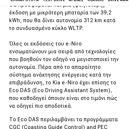
Θα προσφέρεται και μια (φθηνότερη)
έκδοση με μικρότερη μπαταρία των 39,2
Main navigation
Επικαιρότητα
kWh, που θα δίνει αυτονομία 312 km κατά
το συνδυασμένο κύκλο WLTP.
Νέα μοντέλα
Όλες οι εκδόσεις του e-Niro
Πρωτότυπα
ενσωματώνουν μια σειρά από τεχνολογίες
Ελλάδα
που βοηθούν τον οδηγό να μεγιστοποιεί την
Κόσμος
αυτονομία. Πέρα από το απαραίτητο
σύστημα ανάκτησης ενέργειας κατά την
Τεχνολογία
επιβράδυνση, το Kia e-Niro έχει επίσης το
Ασφάλεια
Eco DAS (Eco Driving Assistant System),
που καθοδηγεί όποιον είναι στο τιμόνι πώς
Αγορά
να οδηγεί πιο αποδοτικά.
Απόψεις
Το Eco DAS περιλαμβάνει τα προγράμματα
CGC (Coasting Guide Control) and PEC