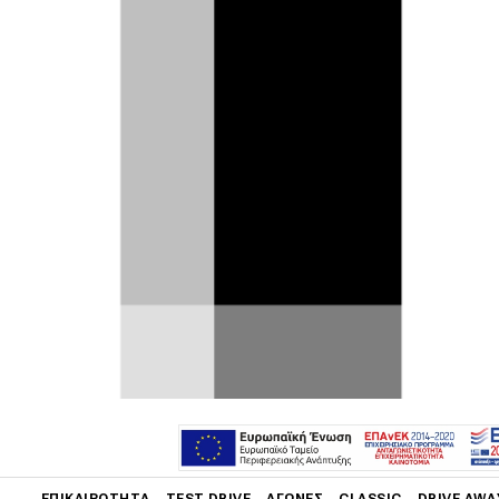
Η Kia αποκάλυψε στο Σαλόνι του
Παρισιού όλα τα τεχνικά στοιχεία του
ηλεκτρικού Niro ευρωπαϊκών
προδιαγραφών, που ονομάζεται e-
Niro.
Το πιο ενδιαφέρον κι εντυπωσιακό
στοιχείο είναι βέβαια η αυτονομία ανά
φόρτιση, που φτάνει τα 485 km
σύμφωνα με τον –σύγχρονο και πιο
ρεαλιστικό– συνδυασμένο κύκλο
μετρήσεων WLTP. Στον αστικό κύκλο
WLTP μάλιστα, η αυτονομία ανεβαίνει
στα 615 km! Αυτές οι τιμές βέβαια
αφορούν στην έκδοση του e-Niro με τη
μεγάλη μπαταρία των 64 kWh.
Main navigation
ΕΠΙΚΑΙΡΌΤΗΤΑ
TEST DRIVE
ΑΓΏΝΕΣ
CLASSIC
DRIVE AWA