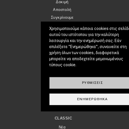
Δοκιμή
Αποστολή
Συγκρίνουμε
Χρησιμοποιούμε κάποια cookies στις σελίδ
ΑΓΏΝΕΣ
αυτού του ιστότοπου για την καλύτερη
λειτουργία και την ενημέρωσή σας. Εάν
Formula 1
επιλέξετε "Ενημερώθηκα", συναινείτε στη
WRC
χρήση όλων των cookies, διαφορετικά
Motorsport
μπορείτε να αποδεχτείτε μεμονωμένους
τύπους cookie.
Eco
Νέα
ΡΥΘΜΊΣΕΙΣ
Τεχνολογία
Mobility
ΕΝΗΜΕΡΏΘΗΚΑ
Σταθμοί φόρτισης
CLASSIC
Νέα