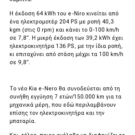
Τεχνολογία
Η έκδοση 64 kWh του e-Niro κινείται από
ένα ηλεκτρομοτέρ 204 PS με ροπή 40,3
Mobility
kgm (στις 0 rpm) και κάνει το 0-100 km/h
Σταθμοί φόρτισης
σε 7,8”. H μικρή έκδοση των 39,2 kWh έχει
ηλεκτροκινητήρα 136 PS, με την ίδια ροπή,
κι επιταχύνει από στάση μέχρι τα 100 km/h
Classic
σε 9,8”.
Νέα
Παρουσιάσεις
To νέο Kia e-Nero θα συνοδεύεται από τη
συνήθη εγγύηση 7 ετών/150.000 km για τα
DRIVE Away
μηχανικά μέρη, που εδώ περιλαμβάνουν
επίσης τον ηλεκτροκινητήρα και την
MOTO
μπαταρία.