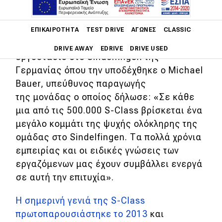
τις 500.000 μονάδες από το 2013 μέχρι
σήμερα.
Main navigation
ΕΠΙΚΑΙΡΌΤΗΤΑ
TEST DRIVE
ΑΓΏΝΕΣ
CLASSIC
Η S-Class υπ'αριθμόν 500.000 βγήκε από
DRIVE AWAY
EDRIVE
DRIVE USED
εργοστάσιο στο Sindelfingen της
Γερμανίας όπου την υποδέχθηκε ο Michael
Main navigation
Επικαιρότητα
Bauer, υπεύθυνος παραγωγής
της μονάδας ο οποίος δήλωσε: «Σε κάθε
Νέα μοντέλα
μια από τις 500.000 S-Class βρίσκεται ένα
μεγάλο κομμάτι της ψυχής ολόκληρης της
Πρωτότυπα
ομάδας στο Sindelfingen. Τα πολλά χρόνια
Ελλάδα
εμπειρίας και οι ειδικές γνώσεις των
Κόσμος
εργαζόμενων μας έχουν συμβάλλει ενεργά
σε αυτή την επιτυχία».
Τεχνολογία
Ασφάλεια
Η σημερινή γενιά της S-Class
πρωτοπαρουσιάστηκε το 2013
και
Αγορά