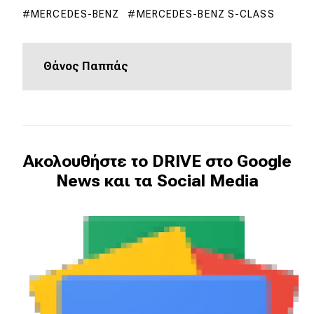
MERCEDES-BENZ
MERCEDES-BENZ S-CLASS
MOTO
Θάνος Παππάς
Μεταχειρισμένο
Οδηγός αγοράς
Συμβουλές
Ακολουθήστε το DRIVE στο Google
Χρηστικά
News και τα Social Media
Συμβουλές
ΚΤΕΟ
Οδική βοήθεια