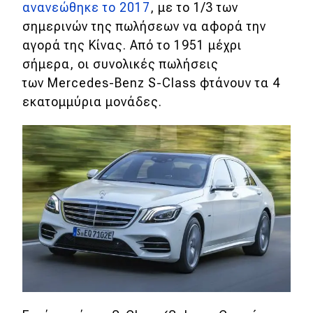
ανανεώθηκε το 2017
, με το 1/3 των
Απόψεις
σημερινών της πωλήσεων να αφορά την
αγορά της Κίνας. Από το 1951 μέχρι
σήμερα, οι συνολικές πωλήσεις
Test Drive
των Mercedes-Benz S-Class φτάνουν τα 4
εκατομμύρια μονάδες.
Δοκιμή
Αποστολή
Συγκρίνουμε
Αγώνες
Formula 1
WRC
Motorsport