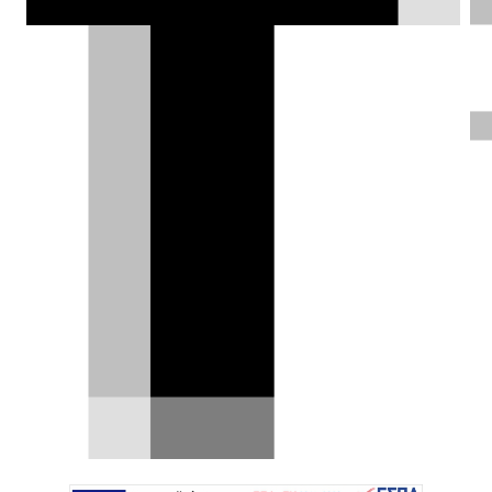
αντικατάσταση.
Θάνος Παππάς |
29.11.2019
ΦΩΤΟΓΡΑΦΙΕΣ
Η Mercedes-Benz ανακοίνωσε πως η
παραγωγή της S-Class W222 έφτασε