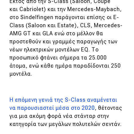
Εκτός από την S-Class (Saloon, Coupé
και Cabriolet) και την Mercedes-Maybach,
Eco
στο Sindelfingen παράγονται επίσης οι E-
Class (Saloon και Estate), CLS, Mercedes-
Νέα
AMG GT και GLA ενώ στο μέλλον θα
Τεχνολογία
προστεθούν και γραμμές παραγωγής των
νέων ηλεκτρικών μοντέλων EQ. Το
Mobility
προσωπικό φτάνει σήμερα τα 25.000
Σταθμοί φόρτισης
άτομα, ενώ κάθε ημέρα παραδίδονται 250
μοντέλα.
Classic
Νέα
Η επόμενη γενιά της S-Class αναμένεται
να παρουσιαστεί μέσα στο 2020
, θέτοντας
Παρουσιάσεις
για μια ακόμη φορά νέα στάνταρ στην
κατηγορία των μεγάλων πολυτελών σεντάν.
DRIVE Away