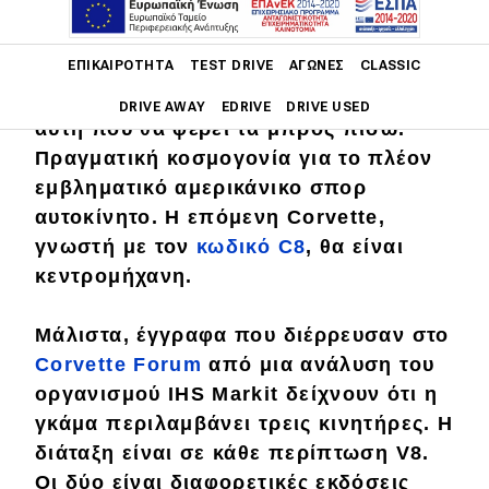
Είναι ίσως το χειρότερα φυλαγμένο
Main navigation
ΕΠΙΚΑΙΡΌΤΗΤΑ
TEST DRIVE
ΑΓΏΝΕΣ
CLASSIC
μυστικό του Detroit: Η μεγαλύτερη
αλλαγή στην ιστορία της Corvette,
DRIVE AWAY
EDRIVE
DRIVE USED
αυτή που θα φέρει τα μπρος πίσω.
Πραγματική κοσμογονία για το πλέον
Main navigation
Επικαιρότητα
εμβληματικό αμερικάνικο σπορ
αυτοκίνητο. Η επόμενη Corvette,
Νέα μοντέλα
γνωστή με τον
κωδικό C8
, θα είναι
Πρωτότυπα
κεντρομήχανη.
Ελλάδα
Μάλιστα, έγγραφα που διέρρευσαν στο
Κόσμος
Corvette Forum
από μια ανάλυση του
οργανισμού IHS Markit δείχνουν ότι η
Τεχνολογία
γκάμα περιλαμβάνει τρεις κινητήρες.
Η
Ασφάλεια
διάταξη είναι σε κάθε περίπτωση V8
.
Αγορά
Οι δύο είναι διαφορετικές
εκδόσεις