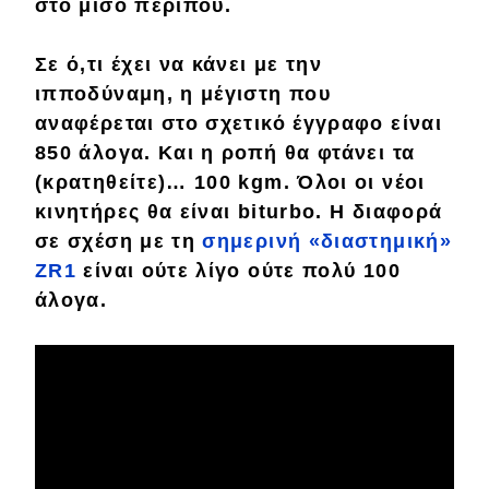
στο μισό περίπου.
Eco
Σε ό,τι έχει να κάνει με την
ιπποδύναμη, η μέγιστη που
Νέα
αναφέρεται στο σχετικό έγγραφο είναι
Τεχνολογία
850 άλογα.
Και η ροπή θα φτάνει τα
(κρατηθείτε)… 100 kgm.
Όλοι οι νέοι
Mobility
κινητήρες θα είναι biturbo. Η διαφορά
Σταθμοί φόρτισης
σε σχέση με τη
σημερινή «διαστημική»
ZR1
είναι ούτε λίγο ούτε πολύ 100
άλογα.
Classic
Νέα
Παρουσιάσεις
DRIVE Away