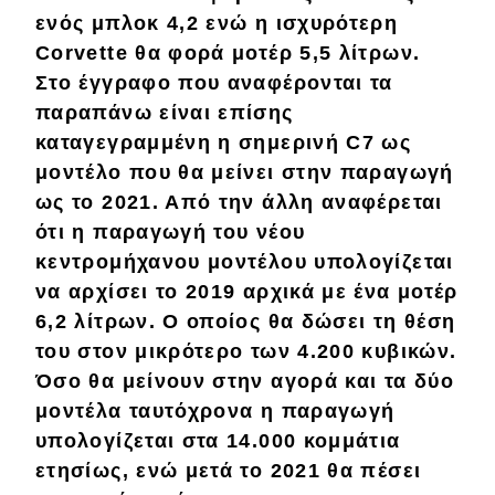
ενός μπλοκ 4,2
ενώ η ισχυρότερη
Απόψεις
Corvette θα φορά
μοτέρ 5,5 λίτρων
.
Στο έγγραφο που αναφέρονται τα
παραπάνω είναι επίσης
Test Drive
καταγεγραμμένη η σημερινή C7 ως
Δοκιμή
μοντέλο που θα μείνει στην παραγωγή
ως το 2021. Από την άλλη αναφέρεται
Αποστολή
ότι
η παραγωγή του νέου
Συγκρίνουμε
κεντρομήχανου μοντέλου υπολογίζεται
να αρχίσει το 2019
αρχικά με ένα μοτέρ
6,2 λίτρων. Ο οποίος θα δώσει τη θέση
Αγώνες
του στον μικρότερο των 4.200 κυβικών.
Όσο θα μείνουν
στην αγορά και τα δύο
Formula 1
μοντέλα ταυτόχρονα
η παραγωγή
WRC
υπολογίζεται στα
14.000 κομμάτια
Motorsport
ετησίως
, ενώ μετά το 2021 θα πέσει