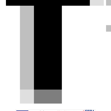
ισχυρότερο μοτέρ και τετρακίνηση.
Θάνος Παππάς |
24.09.2020
ΦΩΤΟΓΡΑΦΙΕΣ
Η KIA ανακοίνωσε τη διάθεση του
ανανεωμένου Stinger
στην αγορά της