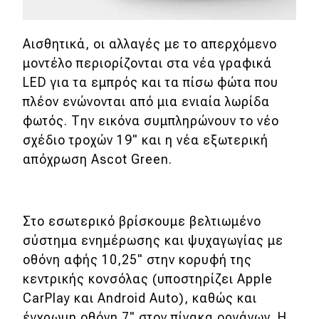
Eco
Αισθητικά, οι αλλαγές με το απερχόμενο
μοντέλο περιορίζονται στα νέα γραφικά
Νέα
LED για τα εμπρός και τα πίσω φώτα που
Τεχνολογία
πλέον ενώνονται από μια ενιαία λωρίδα
φωτός. Την εικόνα συμπληρώνουν το νέο
Mobility
σχέδιο τροχών 19" και η νέα εξωτερική
Σταθμοί φόρτισης
απόχρωση Ascot Green.
Classic
Στο εσωτερικό βρίσκουμε βελτιωμένο
Νέα
σύστημα ενημέρωσης και ψυχαγωγίας με
οθόνη αφής 10,25" στην κορυφή της
Παρουσιάσεις
κεντρικής κονσόλας (υποστηρίζει Apple
CarPlay και Android Auto), καθώς και
DRIVE Away
έγχρωμη οθόνη 7" στον πίνακα οργάνων. Η