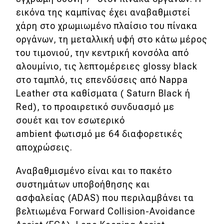
εικόνα της καμπίνας έχει αναβαθμιστεί
MOTO
χάρη στο χρωμιωμένο πλαίσιο του πίνακα
οργάνων, τη μεταλλική υφή στο κάτω μέρος
Μεταχειρισμένο
του τιμονιού, την κεντρική κονσόλα από
αλουμίνιο, τις λεπτομέρειες glossy black
Οδηγός αγοράς
στο ταμπλό, τις επενδύσεις από Nappa
Συμβουλές
Leather στα καθίσματα ( Saturn Black ή
Red), το προαιρετικό συνδυασμό με
σουέτ και τον εσωτερικό
Χρηστικά
ambient φωτισμό με 64 διαφορετικές
αποχρώσεις.
Συμβουλές
ΚΤΕΟ
Αναβαθμισμένο είναι και το πακέτο
συστημάτων υποβοήθησης και
Οδική βοήθεια
ασφαλείας (ADAS) που περιλαμβάνει τα
βελτιωμένα Forward Collision-Avoidance