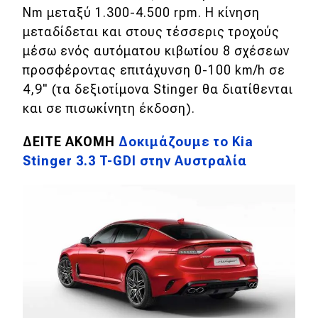
Nm μεταξύ 1.300-4.500 rpm. Η κίνηση
Απόψεις
μεταδίδεται και στους τέσσερις τροχούς
μέσω ενός αυτόματου κιβωτίου 8 σχέσεων
προσφέροντας επιτάχυνση 0-100 km/h σε
Test Drive
4,9" (τα δεξιοτίμονα Stinger θα διατίθενται
Δοκιμή
και σε πισωκίνητη έκδοση).
Αποστολή
ΔΕΙΤΕ ΑΚΟΜΗ
Δοκιμάζουμε το Kia
Stinger 3.3 T-GDI στην Αυστραλία
Συγκρίνουμε
Αγώνες
Formula 1
WRC
Motorsport