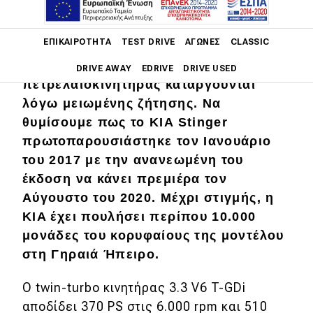
Ευρώπης αποκλειστικά με τον
ισχυρότερο κινητήρα V6 3,3 λίτρων
Main navigation
ΕΠΙΚΑΙΡΌΤΗΤΑ
TEST DRIVE
ΑΓΏΝΕΣ
CLASSIC
καθώς ο τετρακύλινδρος
βενζινοκινητήρας και ο
DRIVE AWAY
EDRIVE
DRIVE USED
πετρελαιοκινητήρας καταργούνται
λόγω μειωμένης ζήτησης. Να
Main navigation
Επικαιρότητα
θυμίσουμε πως το KIA Stinger
πρωτοπαρουσιάστηκε τον Ιανουάριο
Νέα μοντέλα
του 2017 με την ανανεωμένη του
Πρωτότυπα
έκδοση να κάνει πρεμιέρα τον
Αύγουστο του 2020. Μέχρι στιγμής, η
Ελλάδα
KIA έχει πουλήσει περίπου 10.000
Κόσμος
μονάδες του κορυφαίους της μοντέλου
στη Γηραιά Ήπειρο.
Τεχνολογία
Ασφάλεια
Ο twin-turbo κινητήρας 3.3 V6 T-GDi
αποδίδει 370 PS στις 6.000 rpm και 510
Αγορά