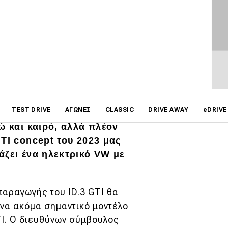
on
TEST DRIVE
ΑΓΏΝΕΣ
CLASSIC
DRIVE AWAY
eDRIVE
ώ και καιρό, αλλά πλέον
TI concept του 2023 μας
άζει ένα ηλεκτρικό VW με
παραγωγής του ID.3 GTI θα
ένα ακόμα σημαντικό μοντέλο
GTI. Ο διευθύνων σύμβουλος