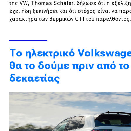
της VW, Thomas Schäfer, δήλωσε ότι η εξέλιξ
Κόσμος
έχει ήδη ξεκινήσει και ότι στόχος είναι να πα
χαρακτήρα των θερμικών GTI του παρελθόντος
Τεχνολογία
Ασφάλεια
Αγορά
Τo ηλεκτρικό Volkswage
Απόψεις
θα το δούμε πριν από το
Test Drive
δεκαετίας
Δοκιμή
Αποστολή
Συγκρίνουμε