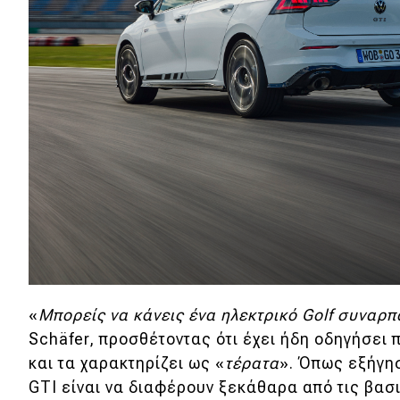
Αγώνες
Formula 1
WRC
Motorsport
Eco
Νέα
Τεχνολογία
Mobility
«
Μπορείς να κάνεις ένα ηλεκτρικό Golf συναρπ
Σταθμοί φόρτισης
Schäfer, προσθέτοντας ότι έχει ήδη οδηγήσει 
και τα χαρακτηρίζει ως «
τέρατα
». Όπως εξήγη
Classic
GTI είναι να διαφέρουν ξεκάθαρα από τις βασ