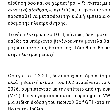
αίσθηση όσο και σε χαρακτήρα. «
Τι γίνεται με 
Νέα
συνολική αίσθηση;
», σχολιάζει, αφήνοντας να 
προσπαθεί να μεταφέρει την ειδική εμπειρία ο
Παρουσιάσεις
κόσμο της ηλεκτροκίνησης.
DRIVE Away
Το νέο ηλεκτρικό Golf GTI, πάντως, δεν πρόκε
καθώς τα υπάρχοντα βενζινοκίνητα μοντέλα θα
MOTO
μέχρι το τέλος της δεκαετίας. Τότε θα έρθει κ
στην ηλεκτρική εποχή.
Μεταχειρισμένο
Οδηγός αγοράς
Όσο για το ID.2 GTI, δεν υπάρχει ακόμα επίσ
Συμβουλές
αλλά η βασική έκδοση του ID.2 αναμένεται να 
2026, συμπίπτοντας με την επέτειο από την κ
(Mk1). Για να γιορτάσει αυτό το ορόσημο, η V
Χρηστικά
μια ειδική έκδοση του τωρινού Golf GTI κατά τ
Hours τον Ιούλιο.