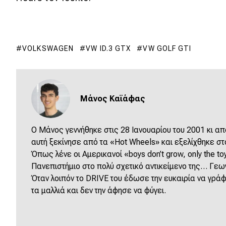
Συμβουλές
ΚΤΕΟ
Οδική βοήθεια
VOLKSWAGEN
VW ID.3 GTX
VW GOLF GTI
eDRIVE
Μάνος Καϊάφας
DRIVE USED
Ο Μάνος γεννήθηκε στις 28 Ιανουαρίου του 2001 κι απ
αυτή ξεκίνησε από τα «Hot Wheels» και εξελίχθηκε στο
Όπως
λένε
οι
Αμερικανοί
«boys don’t grow, only the to
Πανεπιστήμιο στο πολύ σχετικό αντικείμενο της… Γεω
Όταν λοιπόν το DRIVE του έδωσε την ευκαιρία να γράφ
τα μαλλιά και δεν την άφησε να φύγει.