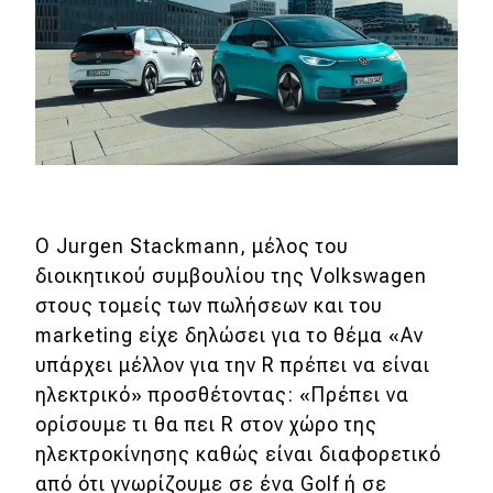
Eco
Νέα
Τεχνολογία
Mobility
Σταθμοί φόρτισης
Ο Jurgen Stackmann, μέλος του
διοικητικού συμβουλίου της Volkswagen
στους τομείς των πωλήσεων και του
Classic
marketing είχε δηλώσει για το θέμα «Αν
Νέα
υπάρχει μέλλον για την R πρέπει να είναι
ηλεκτρικό» προσθέτοντας: «Πρέπει να
Παρουσιάσεις
ορίσουμε τι θα πει R στον χώρο της
ηλεκτροκίνησης καθώς είναι διαφορετικό
από ότι γνωρίζουμε σε ένα Golf ή σε
DRIVE Away