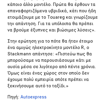
κάποιο άλλο μοντέλο. Πρώτα θα έρθουν τα
MOTO
επαναφορτιζόμενα υβριδικά, κάτι που ήδη
ετοιμάζουμε με το Touareg και γνωρίζουμε
Μεταχειρισμένο
την απάντηση. Για τα υπόλοιπα θα πρέπει
να βρούμε έξυπνες και βιώσιμες λύσεις».
Οδηγός αγοράς
Στην ερώτηση για το πότε θα ήταν έτοιμο
Συμβουλές
ένα αμιγώς ηλεκτροκίνητο μοντέλο R, ο
Stackmann απάντησε: «Πιστεύω πως θα
Χρηστικά
μπορούσαμε να παρουσιάσουμε κάτι με
ουσία μέσα σε λιγότερο από πέντε χρόνια.
Συμβουλές
Όμως είναι ένας χώρος στον οποίο δεν
έχουμε πολύ εμπειρία οπότε πρέπει να
ΚΤΕΟ
ξεκινήσουμε αυτό το ταξίδι.»
Οδική βοήθεια
Πηγή:
Autoexpress