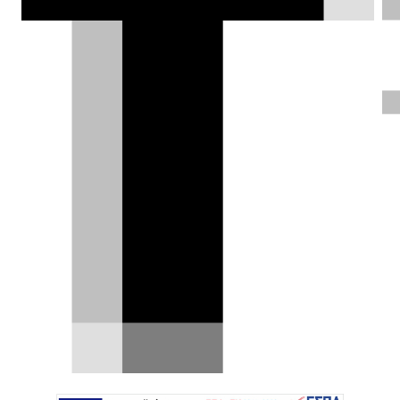
για το πως θα συνδυάσουν επιδόσεις
και οδηγικό ενδιαφέρον με
αποδοτικότητα.
Θάνος Παππάς |
11.09.2019
ΦΩΤΟΓΡΑΦΙΕΣ