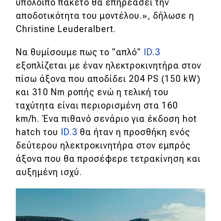
υπόλοιπο πακέτο θα επηρεάσει την
Απόψεις
αποδοτικότητα του μοντέλου.», δήλωσε η
Christine Leuderalbert.
Test Drive
Να θυμίσουμε πως το "απλό"
ID.3
εξοπλίζεται με έναν ηλεκτροκινητήρα στον
Δοκιμή
πίσω άξονα που αποδίδει 204 PS (150 kW)
και 310 Nm ροπής ενώ η τελική του
Αποστολή
ταχύτητα είναι περιορισμένη στα 160
Συγκρίνουμε
km/h. Ένα πιθανό σενάριο για έκδοση hot
hatch του
ID.3
θα ήταν η προσθήκη ενός
δεύτερου ηλεκτροκινητήρα στον εμπρός
Αγώνες
άξονα που θα προσέφερε τετρακίνηση και
Formula 1
αυξημένη ισχύ.
WRC
Motorsport