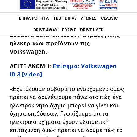
Μια έκδοση επιδόσεων του ηλεκτρικού
μικρομεσαίου
ID.3
με το πρόθεμα R
Main navigation
είναι αρκετά πιθανό να συμβεί
ΕΠΙΚΑΙΡΌΤΗΤΑ
TEST DRIVE
ΑΓΏΝΕΣ
CLASSIC
σύμφωνα με την Christine
DRIVE AWAY
EDRIVE
DRIVE USED
Leuderalbert, υπεύθυνη στρατηγικής
ηλεκτρικών προϊόντων της
Main navigation
Επικαιρότητα
Volkswagen.
Νέα μοντέλα
ΔΕΙΤΕ ΑΚΟΜΗ:
Επίσημο: Volkswagen
ID.3 [video]
Πρωτότυπα
Ελλάδα
«Εξετάζουμε σοβαρά το ενδεχόμενο όμως
πρέπει να δουλέψουμε πάνω στο πώς ένα
Κόσμος
ηλεκτροκίνητο όχημα μπορεί να γίνει και
Τεχνολογία
όχημα επιδόσεων. Γνωρίζουμε ότι τα
ηλεκτρικά οχήματα έχουν εξαιρετική
Ασφάλεια
επιτάχυνση όμως πρέπει να δούμε πώς το
Αγορά