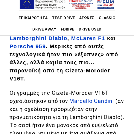
Πριν από περίπου 30 χρόνια
εμφανίστηκε μια νέα γενιά υπέρ-
Main navigation
ΕΠΙΚΑΙΡΌΤΗΤΑ
TEST DRIVE
ΑΓΏΝΕΣ
CLASSIC
αυτοκινήτων, από τις
Jaguar XJ220
,
DRIVE AWAY
eDRIVE
DRIVE USED
Bugatti EB110
και
Ferrari F40
έως τις
Lamborghini Diablo
,
McLaren F1
και
Main navigation
Porsche 959
. Μερικές από αυτές
Επικαιρότητα
τεχνολογικά ήταν πιο «έξυπνες» από
άλλες, αλλά καμία τους πιο…
Νέα μοντέλα
παρανοϊκή από τη Cizeta-Moroder
Πρωτότυπα
V16T.
Ελλάδα
Οι γραμμές της Cizeta-Moroder V16T
Κόσμος
σχεδιάστηκαν από τον
Marcello Gandini
(αν
και η σχεδίαση προοριζόταν στην
Τεχνολογία
πραγματικότητα για τη Lamborghini Diablo).
Ασφάλεια
Το σασί ήταν ένα μονοκόκ από κυψελωτό
Αγορά
αλουμίνιο, ντυμένο με ένα αμάξωμα από