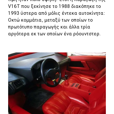
eDRIVE
V16T που ξεκίνησε το 1988 διακόπηκε το
1993 ύστερα από μόλις έντεκα αυτοκίνητα:
DRIVE USED
Οκτώ κομμάτια, μεταξύ των οποίων το
πρωτότυπο παραγωγής και άλλα τρία
αργότερα εκ των οποίων ένα ρόουντστερ.