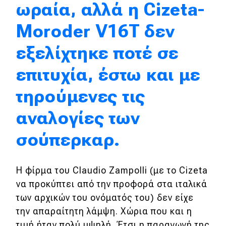
ωραία, αλλά η Cizeta-
MOTO
Moroder V16T δεν
εξελίχτηκε ποτέ σε
Μεταχειρισμένο
επιτυχία, έστω και με
Οδηγός αγοράς
τηρούμενες τις
Συμβουλές
αναλογίες των
Χρηστικά
σούπερκαρ.
Συμβουλές
Η φίρμα του Claudio Zampolli (με το Cizeta
ΚΤΕΟ
να προκύπτει από την προφορά στα ιταλικά
Οδική βοήθεια
των αρχικών του ονόματός του) δεν είχε
την απαραίτητη λάμψη. Χώρια που και η
τιμή ήταν πολύ υψηλή. Έτσι η παραγωγή της