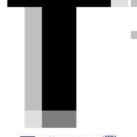
κατάφερε, σκέφτηκε να προσπαθήσει
εκ νέου το 2022.
DRIVE Team |
01.02.2022