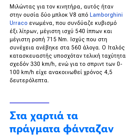
Μιλώντας για τον κινητήρα, αυτός ήταν
Eco
στην ουσία δύο μπλοκ V8 από
Lamborghini
Urraco
ενωμένα, που συνδύαζε κυβισμό
Νέα
έξι λίτρων, μέγιστη ισχύ 540 ίππων και
μέγιστη ροπή 715 Nm. Ισχύς που στη
Τεχνολογία
συνέχεια ανέβηκε στα 560 άλογα. Ο Ιταλός
Mobility
κατασκευαστής υποσχόταν τελική ταχύτητα
Σταθμοί φόρτισης
σχεδόν 330 km/h, ενώ για το σπριντ των 0-
100 km/h είχε ανακοινωθεί χρόνος 4,5
δευτερόλεπτα.
Classic
Νέα
Παρουσιάσεις
Στα χαρτιά τα
πράγματα φάνταζαν
DRIVE Away