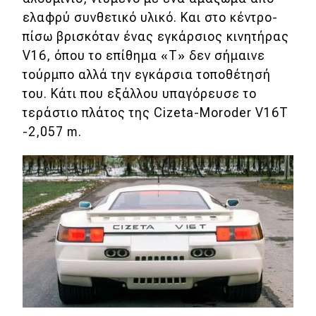
ελαφρύ συνθετικό υλικό. Και στο κέντρο-
Απόψεις
πίσω βρισκόταν ένας εγκάρσιος κινητήρας
V16, όπου το επίθημα «Τ» δεν σήμαινε
Test Drive
τούρμπο αλλά την εγκάρσια τοποθέτησή
του. Κάτι που εξάλλου υπαγόρευσε το
Δοκιμή
τεράστιο πλάτος της Cizeta-Moroder V16T
-2,057 m.
Αποστολή
Συγκρίνουμε
Αγώνες
Formula 1
WRC
Motorsport