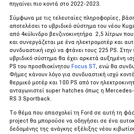
πηγαίνει πιο κοντά στο 2022-2023.
Κόσμος
Σύμφωνα με τις τελευταίες πληροφορίες, βάση
Τεχνολογία
αποτελέσει το υβριδικό σύστημα του νέου Kuga
Ασφάλεια
από 4κύλινδρο βενζινοκινητήρα 2,5 λίτρων που
και συνεργάζεται με ένα ηλεκτρομοτέρ και αυτ
Αγορά
συνδυαστική ισχύ να φτάνει τους 225 PS. Στην
Απόψεις
υβριδικό σύστημα θα έχει αρκετά αυξημένη ισ
PS του προσθιοκίνητου
Focus ST
, ενώ θα συνδ
Φήμες κάνουν λόγο για συνδυαστική ισχύ κοντά
Test Drive
θερμικό μοτέρ και 100 PS από τον ηλεκτροκινη
Δοκιμή
ανταγωνιστεί super hatches όπως η Mercedes
RS 3 Sportback.
Αποστολή
Συγκρίνουμε
Το θέμα που απασχολεί τη Ford σε αυτή τη φάση
project θα μπορούσε να οδηγήσει σε ένα αυτοκ
δεδομένης της ανάγκης εξέλιξης νέου κιβωτίο