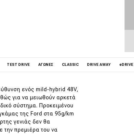
αν οι μηχανικοί της Ford
ύστημα κίνησης, σύμφωνο
 Ε.Ε., όπως αποκάλυψαν
tocar
: «Περιμένουμε την
φορά τον κινητήρα, και
on
TEST DRIVE
ΑΓΏΝΕΣ
CLASSIC
DRIVE AWAY
eDRIVE
ν των κανονισμών για
εύθυνση ενός mild-hybrid 48V,
αθώς για να μειωθούν αρκετά
ιδικό σύστημα. Προκειμένου
γκάμας της Ford στα 95g/km
αρτης γενιάς δεν θα
 την πρεμιέρα του να