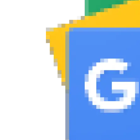
Νέα
Παρουσιάσεις
DRIVE Away
MOTO
Μεταχειρισμένο
Οδηγός αγοράς
Συμβουλές
Χρηστικά