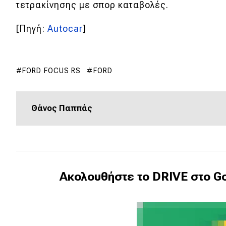
Αγώνες
τετρακίνησης με σπορ καταβολές.
Formula 1
[Πηγή:
Autocar
]
WRC
Motorsport
FORD FOCUS RS
FORD
Eco
Θάνος Παππάς
Νέα
Τεχνολογία
Mobility
Ακολουθήστε το DRIVE στο Go
Σταθμοί φόρτισης
Classic