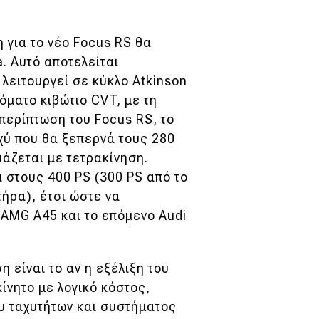
 για το νέο Focus RS θα
. Αυτό αποτελείται
 λειτουργεί σε κύκλο Atkinson
όματο κιβώτιο CVT, με τη
 περίπτωση του Focus RS, το
χύ που θα ξεπερνά τους 280
υάζεται με τετρακίνηση.
 στους 400 PS (300 PS από το
τήρα), έτσι ώστε να
-AMG A45 και το επόμενο Audi
 είναι το αν η εξέλιξη του
ίνητο με λογικό κόστος,
υ ταχυτήτων και συστήματος