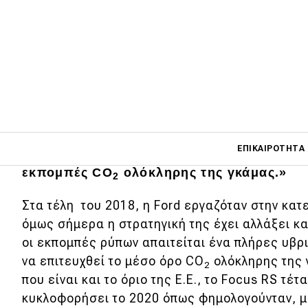
Το μέλλον του Focus RS εξαρτάται από το 
καταφέρουν να εξελίξουν ένα υβριδικό σ
με τις αυστηρές προδιαγραφές ρύπων της
υψηλόβαθμα στελέχη της εταιρείας στο
Au
ομάδα μηχανικών μας να βρει λύση όσον α
Main navigati
ΕΠΙΚΑΙΡΌΤΗΤΑ
αυτό δεν είναι καθόλου εύκολο δεδομένω
εκπομπές CO
ολόκληρης της γκάμας.»
2
Στα τέλη του 2018, η Ford εργαζόταν στην κατ
Main navigation
Επικαιρότητα
όμως σήμερα η στρατηγική της έχει αλλάξει κ
οι εκπομπές ρύπων απαιτείται ένα πλήρες υβρ
Νέα μοντέλα
να επιτευχθεί το μέσο όρο CO
ολόκληρης της 
2
Πρωτότυπα
που είναι και το όριο της Ε.Ε., το Focus RS τέτ
κυκλοφορήσει το 2020 όπως φημολογούνταν, με
Ελλάδα