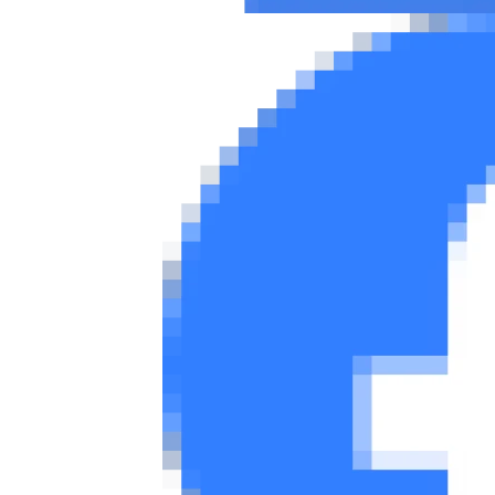
Συμβουλές
ΚΤΕΟ
Οδική βοήθεια
eDRIVE
DRIVE USED