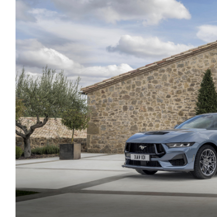
Αγώνες
Formula 1
WRC
Motorsport
Eco
Νέα
Τεχνολογία
Mobility
Σταθμοί φόρτισης
Classic