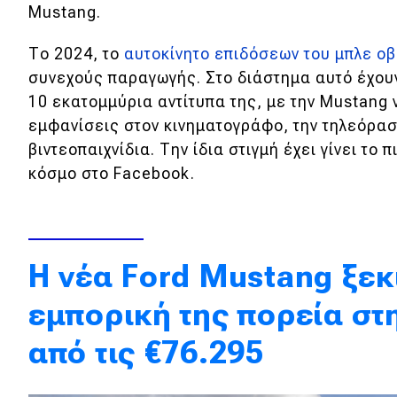
Mustang.
Κόσμος
Το 2024, το
αυτοκίνητο επιδόσεων του μπλε ο
Τεχνολογία
συνεχούς παραγωγής. Στο διάστημα αυτό έχου
Ασφάλεια
10 εκατομμύρια αντίτυπα της, με την Mustang ν
Αγορά
εμφανίσεις στον κινηματογράφο, την τηλεόραση
βιντεοπαιχνίδια. Την ίδια στιγμή έχει γίνει το
Απόψεις
κόσμο στο Facebook.
Test Drive
Δοκιμή
Η νέα Ford Mustang ξεκ
Αποστολή
εμπορική της πορεία στ
Συγκρίνουμε
από τις €76.295