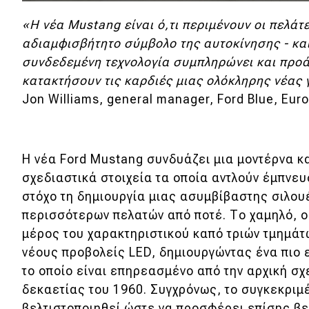
Νέα
«Η νέα Mustang είναι ό,τι περιμένουν οι πελάτ
αδιαμφισβήτητο σύμβολο της αυτοκίνησης - και
Παρουσιάσεις
συνδεδεμένη τεχνολογία συμπληρώνει και προάγ
κατακτήσουν τις καρδιές μιας ολόκληρης νέας
DRIVE Away
Jon Williams, general manager, Ford Blue, Euro
MOTO
Η νέα Ford Mustang συνδυάζει μια μοντέρνα κ
Μεταχειρισμένο
σχεδιαστικά στοιχεία τα οποία αντλούν έμπνευ
στόχο τη δημιουργία μιας ασυμβίβαστης σιλου
Οδηγός αγοράς
περισσότερων πελατών από ποτέ. Το χαμηλό, ο
Συμβουλές
μέρος του χαρακτηριστικού καπό τριών τμημάτ
νέους προβολείς LED, δημιουργώντας ένα πιο
το οποίο είναι επηρεασμένο από την αρχική σχ
Χρηστικά
δεκαετίας του 1960. Συγχρόνως, το συγκεκριμ
βελτιστοποιηθεί ώστε να προσφέρει επίσης β