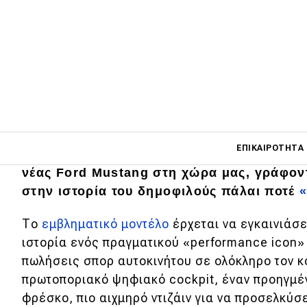
Main navigati
ΕΠΙΚΑΙΡΌΤΗΤΑ
H ελληνική αντιπροσωπεία της Ford ανακ
νέας Ford Mustang στη χώρα μας, γράφον
στην ιστορία του δημοφιλούς πάλαι ποτέ
«
Main navigation
Επικαιρότητα
Το
εμβληματικό μοντέλο
έρχεται να εγκαινιάσε
ιστορία ενός πραγματικού «performance icon»
Νέα μοντέλα
πωλήσεις σπορ αυτοκινήτου σε ολόκληρο τον 
Πρωτότυπα
πρωτοποριακό ψηφιακό cockpit, έναν προηγμέν
φρέσκο, πιο αιχμηρό ντιζάιν για να προσελκύσ
Ελλάδα