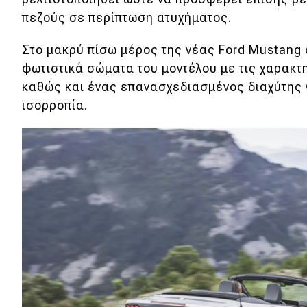
Συμβουλές
πεζούς σε περίπτωση ατυχήματος.
ΚΤΕΟ
Στο μακρύ πίσω μέρος της νέας Ford Mustang 
Οδική βοήθεια
φωτιστικά σώματα του μοντέλου με τις χαρακτ
καθώς και ένας επανασχεδιασμένος διαχύτης 
eDRIVE
ισορροπία.
DRIVE USED