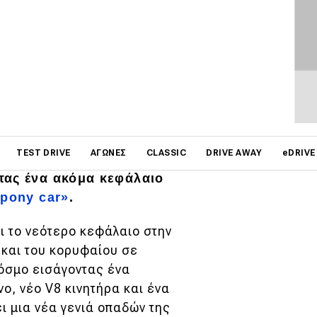
ΦΩΤΟΓΡΑΦΙΕΣ
on
TEST DRIVE
ΑΓΏΝΕΣ
CLASSIC
DRIVE AWAY
eDRIVE
οίνωσε τη διάθεση της
τας ένα ακόμα κεφάλαιο
pony car»
.
ι το νεότερο κεφάλαιο στην
 και του κορυφαίου σε
κόσμο εισάγοντας ένα
ο, νέο V8 κινητήρα και ένα
ει μια νέα γενιά οπαδών της