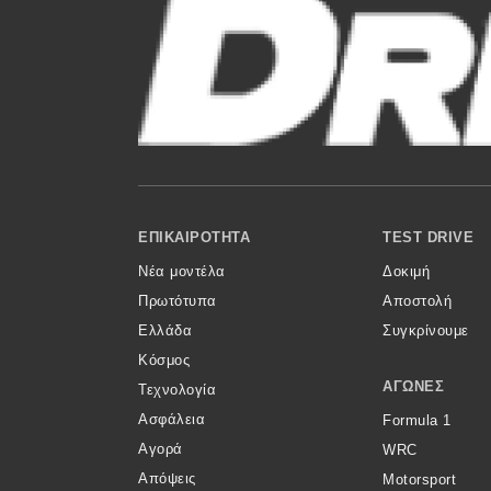
Αγώνες
Formula 1
WRC
Motorsport
Eco
Footer Menu
ΕΠΙΚΑΙΡΌΤΗΤΑ
TEST DRIVE
Νέα
Νέα μοντέλα
Δοκιμή
Πρωτότυπα
Αποστολή
Τεχνολογία
Ελλάδα
Συγκρίνουμε
Mobility
Κόσμος
ΑΓΏΝΕΣ
Σταθμοί φόρτισης
Τεχνολογία
Ασφάλεια
Formula 1
Αγορά
WRC
Classic
Απόψεις
Motorsport