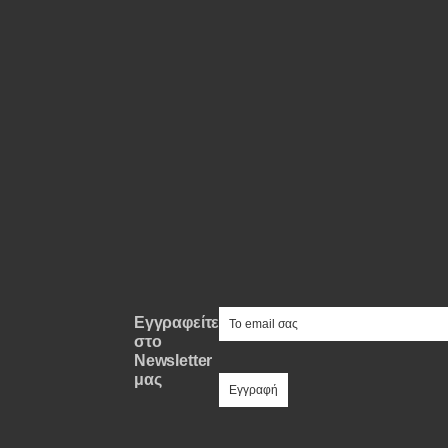
Συμβουλές
ΚΤΕΟ
Οδική βοήθεια
eDRIVE
DRIVE USED
e-mail
Εγγραφείτε
στο
Newsletter
μας