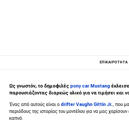
Main navigati
ΕΠΙΚΑΙΡΌΤΗΤΑ
Ως γνωστόν, το δημοφιλές
pony car Mustang
έκλεισ
Main navigation
Επικαιρότητα
παρουσιάζοντας διαρκώς υλικό για να τιμήσει και ν
Νέα μοντέλα
Ένας από αυτούς είναι ο
drifter Vaughn Gittin Jr.
, που μα
περιόδους της ιστορίας του μοντέλου για να μας χαρίσουν
Πρωτότυπα
καπνό.
Ελλάδα