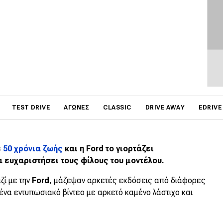
on
TEST DRIVE
ΑΓΏΝΕΣ
CLASSIC
DRIVE AWAY
EDRIVE
ε
50 χρόνια ζωής
και η Ford το γιορτάζει
α ευχαριστήσει τους φίλους του μοντέλου.
ζί με την
Ford
, μάζεψαν αρκετές εκδόσεις από διάφορες
 ένα εντυπωσιακό βίντεο με αρκετό καμένο λάστιχο και