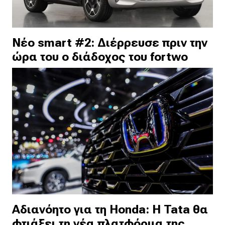
Νέο smart #2: Διέρρευσε πριν την
ώρα του ο διάδοχος του fortwo
Αδιανόητο για τη Honda: Η Tata θα
φτιάξει τη νέα πλατφόρμα της