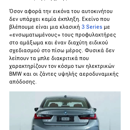
Απόψεις
Όσον αφορά την εικόνα του αυτοκινήτου
δεν υπάρχει καμία έκπληξη. Εκείνο που
βλέπουμε είναι μια κλασική
3 Series
με
Test Drive
«ενσωματωμένους» τους προφυλακτήρες
στο αμάξωμα και έναν διαχύτη ειδικού
Δοκιμή
σχεδιασμού στο πίσω μέρος. Φυσικά δεν
Αποστολή
λείπουν τα μπλε διακριτικά που
Συγκρίνουμε
χαρακτηρίζουν τον κόσμο των ηλεκτρικών
BMW και οι ζάντες υψηλής αεροδυναμικής
απόδοσης.
Αγώνες
Formula 1
WRC
Motorsport