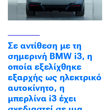
Eco
Νέα
Τεχνολογία
Mobility
Σε αντίθεση με τη
Σταθμοί φόρτισης
σημερινή BMW i3, η
οποία εξελίχθηκε
Classic
εξαρχής ως ηλεκτρικό
Νέα
αυτοκίνητο, η
Παρουσιάσεις
μπερλίνα i3 έχει
σχεδιαστεί σε μια
DRIVE Away