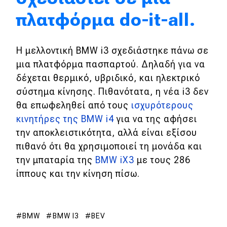
πλατφόρμα do-it-all.
MOTO
Μεταχειρισμένο
H μελλοντική BMW i3 σχεδιάστηκε πάνω σε
μια πλατφόρμα πασπαρτού. Δηλαδή για να
Οδηγός αγοράς
δέχεται θερμικό, υβριδικό, και ηλεκτρικό
σύστημα κίνησης. Πιθανότατα, η νέα i3 δεν
Συμβουλές
θα επωφεληθεί από τους
ισχυρότερους
κινητήρες της BMW i4
για να της αφήσει
Χρηστικά
την αποκλειστικότητα, αλλά είναι εξίσου
πιθανό ότι θα χρησιμοποιεί τη μονάδα και
Συμβουλές
την μπαταρία της
BMW iX3
με τους 286
ΚΤΕΟ
ίππους και την κίνηση πίσω.
Οδική βοήθεια
BMW
BMW I3
BEV