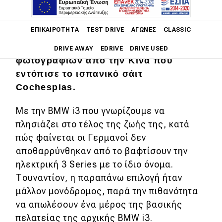
Μάλιστα, το νέο αυτοκίνητο έρχεται να
δώσει απάντηση για την ονοματολογία
Main navigation
ΕΠΙΚΑΙΡΌΤΗΤΑ
TEST DRIVE
ΑΓΏΝΕΣ
CLASSIC
που υιοθέτησε η BMW για την
ηλεκτρική 3 Series, μέσω της διαρροής
DRIVE AWAY
EDRIVE
DRIVE USED
φωτογραφιών από την Κίνα που
εντόπισε το ισπανικό σάιτ
Main navigation
Επικαιρότητα
Cochespias.
Νέα μοντέλα
Με την BMW i3 που γνωρίζουμε να
πλησιάζει στο τέλος της ζωής της, κατά
Πρωτότυπα
πώς φαίνεται οι Γερμανοί δεν
Ελλάδα
αποθαρρύνθηκαν από το βαφτίσουν την
Κόσμος
ηλεκτρική 3 Series με το ίδιο όνομα.
Τουναντίον, η παραπάνω επιλογή ήταν
Τεχνολογία
μάλλον μονόδρομος, παρά την πιθανότητα
Ασφάλεια
να απωλέσουν ένα μέρος της βασικής
πελατείας της αρχικής BMW i3.
Αγορά