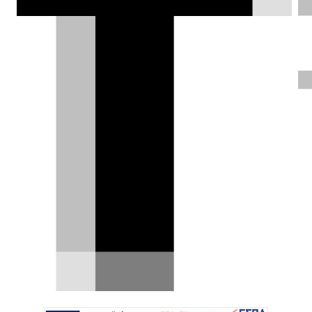
της 3άρας!
DRIVE Team |
09.12.2021
Την BMW i3 που ξέρατε, ξεχάστε την!