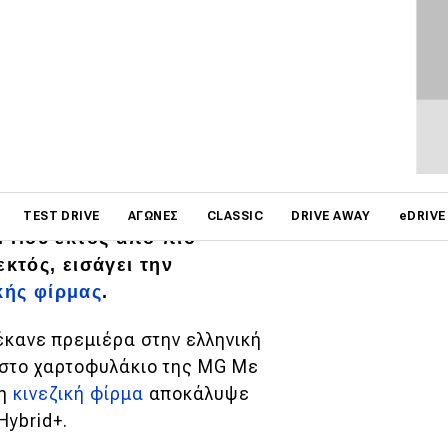
ΦΩΤΟΓΡΑΦΙΕΣ
της MG στην ελληνική
on
ν γκάμα του με την πολύ
TEST DRIVE
ΑΓΏΝΕΣ
CLASSIC
DRIVE AWAY
eDRIVE
 Που εκτός από πιο
εκτός, εισάγει την
κής φίρμας
.
έκανε πρεμιέρα στην ελληνική
 στο χαρτοφυλάκιο της MG Με
 η
κινεζική φίρμα
αποκάλυψε
Hybrid+.