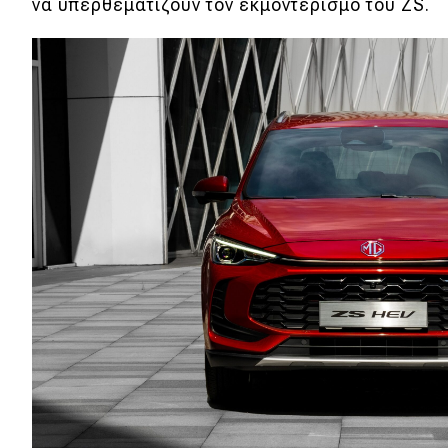
Συμβουλές
να υπερθεματίζουν τον εκμοντερισμό του ZS.
ΚΤΕΟ
Οδική βοήθεια
eDRIVE
DRIVE USED