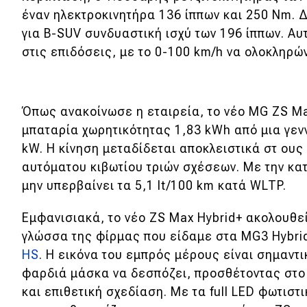
έναν ηλεκτροκινητήρα 136 ίππων και 250 Nm. Δ
Νέα
για B-SUV συνδυαστική ισχύ των 196 ίππων. Αυ
Παρουσιάσεις
στις επιδόσεις, με το 0-100 km/h να ολοκληρών
DRIVE Away
Όπως ανακοίνωσε η εταιρεία, το νέο MG ZS Max
μπαταρία χωρητικότητας 1,83 kWh από μια γε
MOTO
kW. Η κίνηση μεταδίδεται αποκλειστικά στ ου
αυτόματου κιβωτίου τριών σχέσεων. Με την κα
Μεταχειρισμένο
μην υπερβαίνει τα 5,1 lt/100 km κατά WLTP.
Οδηγός αγοράς
Εμφανισιακά, το νέο ZS Max Hybrid+ ακολουθεί
Συμβουλές
γλώσσα της φίρμας που είδαμε στα MG3 Hybrid+
HS
. H εικόνα του εμπρός μέρους είναι σημαντ
φαρδιά μάσκα να δεσπόζει, προσθέτοντας στο 
Χρηστικά
και επιθετική σχεδίαση. Με τα full LED φωτισ