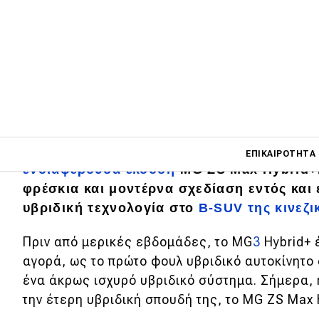
To MG ZS, το πιο
καλοπουλημένο μοντέλο
Main navigati
αγορά, εμπλουτίζει ακόμα περισσότερο τη
ΕΠΙΚΑΙΡΌΤΗΤΑ
ενδιαφέρουσα έκδοση
MG ZS Max Hybrid+.
φρέσκια και μοντέρνα σχεδίαση εντός και 
υβριδική τεχνολογία στο
B-SUV της κινεζι
Main navigation
Επικαιρότητα
Πριν από μερικές εβδομάδες, το MG
3
Hybrid+ 
Νέα μοντέλα
αγορά, ως το πρώτο φουλ υβριδικό αυτοκίνητο
ένα άκρως ισχυρό υβριδικό σύστημα. Σήμερα,
Πρωτότυπα
την έτερη υβριδική σπουδή της, το MG ZS Max 
Ελλάδα