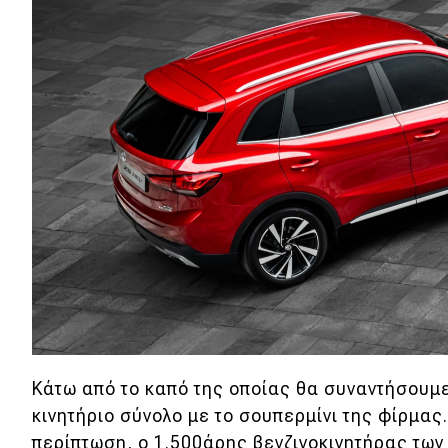
Αγώνες
Formula 1
WRC
Motorsport
Eco
Νέα
Τεχνολογία
Mobility
Σταθμοί φόρτισης
Κάτω από το καπό της οποίας θα συναντήσουμε
κινητήριο σύνολο με το σουπερμίνι της φίρμας.
Classic
περίπτωση, ο 1.500άρης βενζινοκινητήρας των