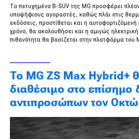
Το πετυχημένο B-SUV της MG προσφέρει πλέον
Κόσμος
υποψήφιους αγοραστές, καθώς πλάι στις θερμ
Τεχνολογία
εκδόσεις, προστίθεται και η αυτοφορτιζόμενή
χρόνο, θα ακολουθήσει και η αμιγώς ηλεκτρικ
Ασφάλεια
πιθανότητα θα βασίζεται στην πλατφόρμα του
Αγορά
Απόψεις
To MG ZS Max Hybrid+ θ
Test Drive
διαθέσιμο στο επίσημο 
Δοκιμή
αντιπροσώπων τον Οκτώ
Αποστολή
Συγκρίνουμε