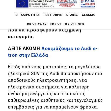
e-tron Sportback
μέσα στο δεύτερο
εξάμηνο του 2022, αναβαθμίζοντας τα
Main navigation
ΕΠΙΚΑΙΡΌΤΗΤΑ
TEST DRIVE
ΑΓΏΝΕΣ
CLASSIC
πρώτα της αμιγώς ηλεκτρικά μοντέλα
με μεγαλύτερες μπαταρίες νέας γενιάς
DRIVE AWAY
EDRIVE
DRIVE USED
που θα προσφέρουν αυξημένη
αυτονομία.
Main navigation
Επικαιρότητα
ΔΕΙΤΕ ΑΚΟΜΗ
Δοκιμάζουμε το Audi e-
Νέα μοντέλα
tron στην Ελλάδα
Πρωτότυπα
Εκτός από νέες μπαταρίες, τα μεγαλύτερα
Ελλάδα
ηλεκτρικά SUV της Audi θα αποκτήσουν πιο
αποδοτικούς ηλεκτροκινητήρες, νέα
Κόσμος
ηλεκτρονικά συστήματα για καλύτερη
Τεχνολογία
ανάκτηση ενέργειας και φυσικά τις
Ασφάλεια
καθιερωμένες αισθητικές και τεχνολογικές
επεμβάσεις για να παραμείνουν φρέσκα.
Αγορά