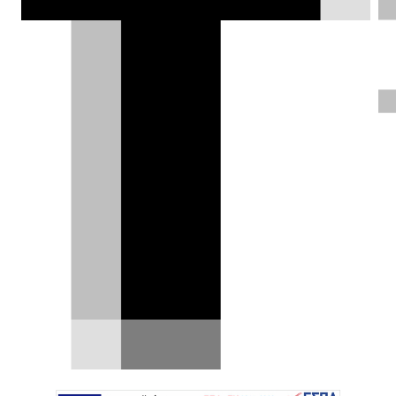
γενιάς.
Θάνος Παππάς |
25.06.2021
ΦΩΤΟΓΡΑΦΙΕΣ
Η Audi θα παρουσιάσει τις
ανανεωμένες εκδόσεις των
e-tron και