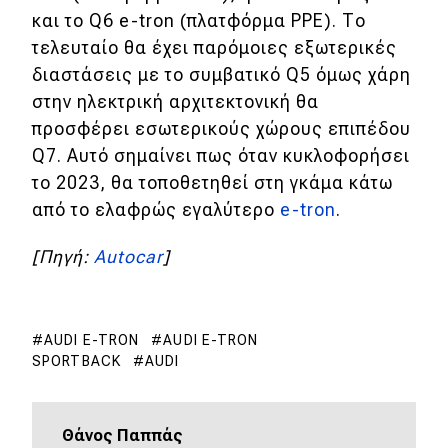
και το Q6 e-tron (πλατφόρμα PPE). Το
MOTO
τελευταίο θα έχει παρόμοιες εξωτερικές
διαστάσεις με το συμβατικό Q5 όμως χάρη
Μεταχειρισμένο
στην ηλεκτρική αρχιτεκτονική θα
προσφέρει εσωτερικούς χώρους επιπέδου
Οδηγός αγοράς
Q7. Αυτό σημαίνει πως όταν κυκλοφορήσει
Συμβουλές
το 2023, θα τοποθετηθεί στη γκάμα κάτω
από το ελαφρώς εγαλύτερο
e-tron
.
Χρηστικά
[Πηγή:
Autocar
]
Συμβουλές
ΚΤΕΟ
AUDI E-TRON
AUDI E-TRON
SPORTBACK
AUDI
Οδική βοήθεια
Θάνος Παππάς