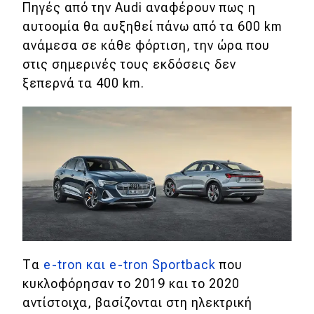
Πηγές από την Audi αναφέρουν πως η
Απόψεις
αυτοομία θα αυξηθεί πάνω από τα 600 km
ανάμεσα σε κάθε φόρτιση, την ώρα που
στις σημερινές τους εκδόσεις δεν
Test Drive
ξεπερνά τα 400 km.
Δοκιμή
Αποστολή
Συγκρίνουμε
Αγώνες
Formula 1
Τα
e-tron και e-tron Sportback
που
WRC
κυκλοφόρησαν το 2019 και το 2020
Motorsport
αντίστοιχα, βασίζονται στη ηλεκτρική