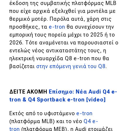
έκδοση της συμβατικής πλατφόρμας MLB
που είχε αρχικά εξελιχθεί για μοντέλα με
Eco
θερμικό μοτέρ. Παρόλα αυτά, χάρη στις
προσθήκες, τα
e-tron
θα συνεχίσουν την
Νέα
εμπορική τους πορεία μέχρι το 2025 ή το
Τεχνολογία
2026. Τότε αναμένεται να παρουσιαστεί ο
Mobility
εντελώς νέος αντικαταστάτης τους, η
ηλεκτρική ναυαρχίδα Q8 e-tron που θα
Σταθμοί φόρτισης
βασίζεται
στην επόμενη γενιά του Q8
.
Classic
ΔΕΙΤΕ ΑΚΟΜΗ
Επίσημο: Νέα Audi Q4 e-
Νέα
tron & Q4 Sportback e-tron [video]
Παρουσιάσεις
Εκτός από το υφιστάμενο
e-tron
(πλατφόρμα MLB) και το νέο
Q4 e-
DRIVE Away
tron
(πλατφόρμα MEB), η Audi ετοιμάζει