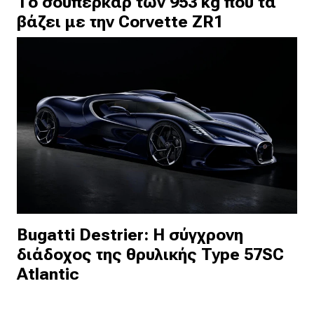
Το σούπερκαρ των 953 kg που τα
βάζει με την Corvette ZR1
Bugatti Destrier: Η σύγχρονη
διάδοχος της θρυλικής Type 57SC
Atlantic