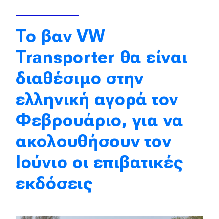
Eco
To βαν VW
Νέα
Transporter θα είναι
Τεχνολογία
διαθέσιμο στην
Mobility
ελληνική αγορά τον
Σταθμοί φόρτισης
Φεβρουάριο, για να
ακολουθήσουν τον
Classic
Ιούνιο οι επιβατικές
Νέα
εκδόσεις
Παρουσιάσεις
DRIVE Away