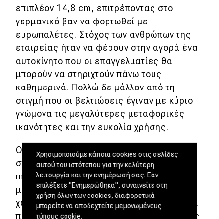
επιπλέον 14,8 cm, επιτρέποντας στο
γερμανικό βαν να φορτωθεί με
ευρωπαλέτες. Στόχος των ανθρώπων της
εταιρείας ήταν να φέρουν στην αγορά ένα
αυτοκίνητο που οι επαγγελματίες θα
μπορούν να στηριχτούν πάνω τους
καθημερινά. Πολλώ δε μάλλον από τη
στιγμή που οι βελτιώσεις έγιναν με κύριο
γνώμονα τις μεγαλύτερες μεταφορικές
ικανότητες και την ευκολία χρήσης.
Οι μεγαλύτερες διαστάσεις επιτρέπουν
Χρησιμοποιούμε κάποια cookies στις σελίδες
στο αυτοκίνητο να μεταφέρει έως και 5,8
αυτού του ιστότοπου για την καλύτερη
λειτουργία και την ενημέρωσή σας. Εάν
m³, ενώ η παραλλαγή με το επιμηκυμένο
επιλέξετε "Ενημερώθηκα", συναινείτε στη
μεταξόνιο και την ψηλή οροφή αυξάνει τη
χρήση όλων των cookies, διαφορετικά
χωρητικότητα στα 9 m³. Υψηλά είναι και τα
μπορείτε να αποδεχτείτε μεμονωμένους
περιθώρια ευελιξίας για αυτοκίνητο αυτής
τύπους cookie.