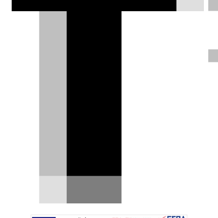
βρεθήκαμε στο Αννόβερο για να δούμε
από το κοντά το εμβληματικό μοντέλο
του Wolfsburg.
Σπύρος Ντόκος |
17.09.2024
ΦΩΤΟΓΡΑΦΙΕΣ