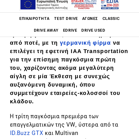
Main navigation
ΕΠΙΚΑΙΡΌΤΗΤΑ
TEST DRIVE
ΑΓΏΝΕΣ
CLASSIC
To VW Transporter πέρασε στην
DRIVE AWAY
EDRIVE
DRIVE USED
έβδομη γενιά του, πιο ολοκληρωμένο
από ποτέ, με τη
γερμανική φίρμα
να
Main navigation
επιλέγει τη εφετινή IAA Transportation
Επικαιρότητα
για την επίσημη παγκόσμια πρώτη
Νέα μοντέλα
του, χαρίζοντας ακόμα μεγαλύτερη
αίγλη σε μία Έκθεση με συνεχώς
Πρωτότυπα
αυξανόμενη δυναμική, όπου
Ελλάδα
συμμετέχουν εταιρείες-κολοσσοί του
Κόσμος
κλάδου.
Τεχνολογία
Η τρίτη παγκόσμια πρεμιέρα των
επαγγελματικών της VW, ύστερα από τα
Ασφάλεια
ID.Buzz GTX
και Multivan
Αγορά