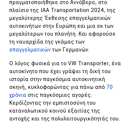
πραγματοποιήθηκε στο Αννόβερο, στο
Απόψεις
πλαίσιο της IAA Transportation 2024, της
μεγαλύτερης Έκθεσης επαγγελματικών
αυτοκινήτων στην Ευρώπη και μια εκ των
Test Drive
μεγαλύτερων του πλανήτη. Και αφορούσε
τη ναυαρχίδα της γκάμας των
Δοκιμή
επαγγελματικών
των Γερμανών.
Αποστολή
Ο λόγος φυσικά για το VW Transporter, ένα
Συγκρίνουμε
αυτοκίνητο που έχει γράψει τη δική του
ιστορία στην παγκόσμια αυτοκινητική
σκηνή, κυκλοφορώντας για πάνω από
70
Αγώνες
χρόνια
στις παγκόσμιες αγορές.
Formula 1
Κερδίζοντας την εμπιστοσύνη του
καταναλωτικού κοινού εξαιτίας της
WRC
αντοχής και της πολυλειτουργικότητάς του.
Motorsport