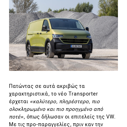
MOTO
Μεταχειρισμένο
Οδηγός αγοράς
Συμβουλές
Χρηστικά
Συμβουλές
Πατώντας σε αυτά ακριβώς τα
χαρακτηριστικά, το νέο Transporter
ΚΤΕΟ
έρχεται
«καλύτερο, πληρέστερο, πιο
Οδική βοήθεια
ολοκληρωμένο και πιο προηγμένο από
ποτέ»
, όπως δήλωσαν οι επιτελείς της VW.
Με τις προ-παραγγελίες, πριν καν την