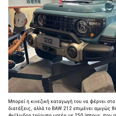
Συμβουλές
ΚΤΕΟ
Οδική βοήθεια
eDRIVE
DRIVE USED
Μπορεί η κινεζική καταγωγή του να φέρνει στ
διατάξεις, αλλά το BAW 212 επιμένει αμιγώς θ
4κύλινδρο τούρμπο μοτέρ με 250 ίππους, που 