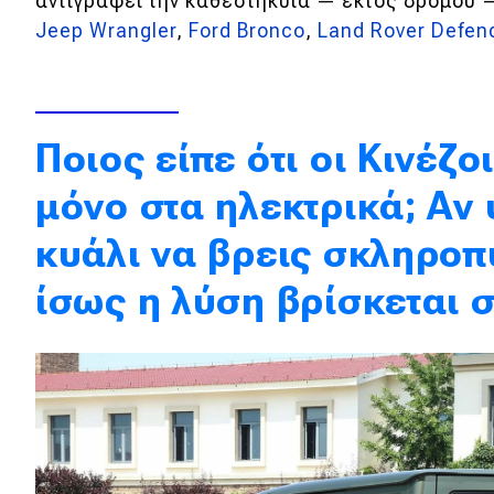
αντιγράφει την καθεστηκυία — εκτός δρόμου —
Κόσμος
Jeep Wrangler
,
Ford Bronco
,
Land Rover Defen
Τεχνολογία
Ασφάλεια
Ποιος είπε ότι οι Κινέζοι
Αγορά
μόνο στα ηλεκτρικά; Αν 
Απόψεις
κυάλι να βρεις σκληροπ
Test Drive
ίσως η λύση βρίσκεται 
Δοκιμή
Αποστολή
Συγκρίνουμε