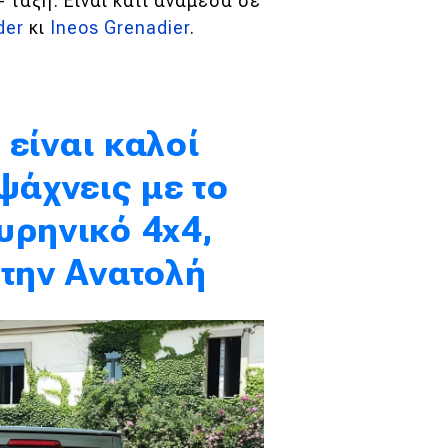
 τάξη: Είναι κάτι ανάμεσα σε
der
κι
Ineos Grenadier
.
 είναι καλοί
ψάχνεις με το
υρηνικό 4x4,
στην Ανατολή