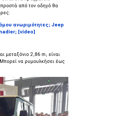
μπροστά από τον οδηγό θα
ώρες.
ρόμου ανωριμότητες; Jeep
adier; [video]
αι μεταξόνιο 2,86 m, είναι
ς. Μπορεί να ρυμουλκήσει έως