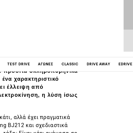
ΦΩΤΟΓΡΑΦΙΕΣ
on
TEST DRIVE
ΑΓΏΝΕΣ
CLASSIC
DRIVE AWAY
EDRIVE
με προσιτά σκληροπυρηνικά
ς ένα χαρακτηριστικό
χει έλλειψη από
λεκτροκίνηση, η λύση ίσως
κάτι, αλλά έχει πραγματικά
ing BJ212 και σχεδιαστικά