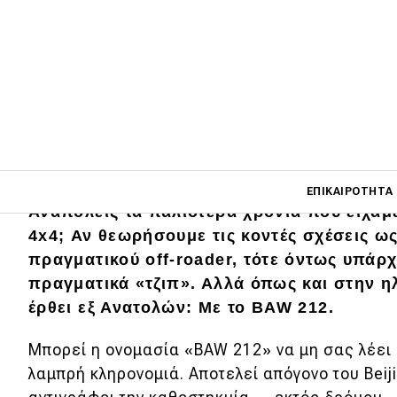
Main navigati
ΕΠΙΚΑΙΡΌΤΗΤΑ
Αναπολείς τα παλιότερα χρόνια που είχα
4x4; Αν θεωρήσουμε τις κοντές σχέσεις ω
πραγματικού off-roader, τότε όντως υπάρ
Main navigation
Επικαιρότητα
πραγματικά «τζιπ». Αλλά όπως και στην η
έρθει εξ Ανατολών: Με το BAW 212.
Νέα μοντέλα
Μπορεί η ονομασία «BAW 212» να μη σας λέει 
Πρωτότυπα
λαμπρή κληρονομιά. Αποτελεί απόγονο του Beij
Ελλάδα