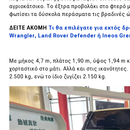
αγριοκάτσικο. Το έξτρα προβολάκι στο φτερό 
Νέα
φωτίσει τα δύσκολα περάσματα τις βραδινές 
Παρουσιάσεις
ΔΕΙΤΕ ΑΚΟΜΗ
Τι θα επιλέγατε για εκτός δ
Wrangler, Land Rover Defender ή Ineos Gren
DRIVE Away
MOTO
Με μήκος 4,7 m, πλάτος 1,90 m, ύψος 1,94 m κ
χορταστικό στο μάτι. Αλλά και στις ικανότητε
Μεταχειρισμένο
2.500 kg, ενώ το ίδιο ζυγίζει 2.150 kg.
Οδηγός αγοράς
Συμβουλές
Χρηστικά