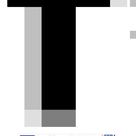
πισωκίνητη και έχει χειροκίνητη
μετάδοση, αλλά έχασε κάμποσα άλογα
στην πορεία.
Δημήτρης Σαμπαζιώτης |
18.05.2026
ΦΩΤΟΓΡΑΦΙΕΣ