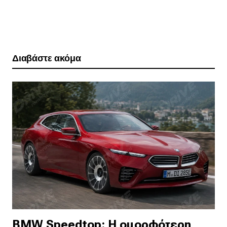
Διαβάστε ακόμα
BMW Speedtop: Η ομορφότερη