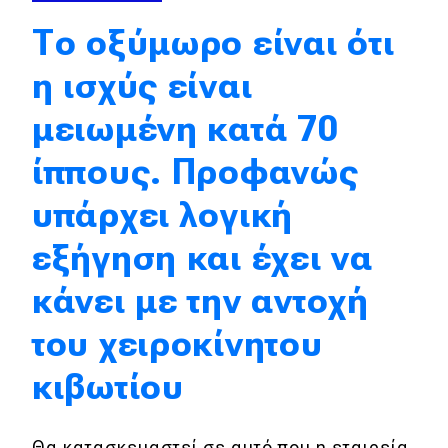
Απόψεις
Το οξύμωρο είναι ότι
η ισχύς είναι
Test Drive
μειωμένη κατά 70
Δοκιμή
ίππους. Προφανώς
Αποστολή
υπάρχει λογική
Συγκρίνουμε
εξήγηση και έχει να
κάνει με την αντοχή
Αγώνες
του χειροκίνητου
Formula 1
κιβωτίου
WRC
Motorsport
Θα κατασκευαστεί σε αυτό που η εταιρεία