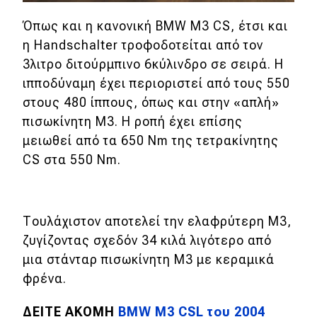
Όπως και η κανονική BMW M3 CS, έτσι και
MOTO
η Handschalter τροφοδοτείται από τον
3λιτρο διτούρμπινο 6κύλινδρο σε σειρά. Η
Μεταχειρισμένο
ιπποδύναμη έχει περιοριστεί από τους 550
Οδηγός αγοράς
στους 480 ίππους, όπως και στην «απλή»
πισωκίνητη M3. Η ροπή έχει επίσης
Συμβουλές
μειωθεί από τα 650 Nm της τετρακίνητης
CS στα 550 Nm.
Χρηστικά
Συμβουλές
Τουλάχιστον αποτελεί την ελαφρύτερη M3,
ζυγίζοντας σχεδόν 34 κιλά λιγότερο από
ΚΤΕΟ
μια στάνταρ πισωκίνητη M3 με κεραμικά
Οδική βοήθεια
φρένα.
ΔΕΙΤΕ ΑΚΟΜΗ
BMW M3 CSL του 2004