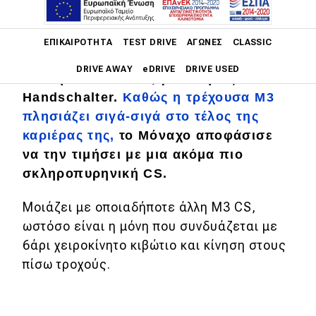
Main navigation
ΕΠΙΚΑΙΡΌΤΗΤΑ
TEST DRIVE
ΑΓΏΝΕΣ
CLASSIC
Η Βόρεια Αμερική αποκτά μια
DRIVE AWAY
eDRIVE
DRIVE USED
ειδική BMW M3 CS, γνωστή ως
Handschalter.
Καθώς η τρέχουσα M3
Main navigation
πλησιάζει σιγά-σιγά στο τέλος της
Επικαιρότητα
καριέρας της,
το Μόναχο αποφάσισε
Νέα μοντέλα
να την τιμήσει με μια ακόμα πιο
σκληροπυρηνική CS.
Πρωτότυπα
Ελλάδα
Μοιάζει με οποιαδήποτε άλλη M3 CS,
ωστόσο είναι η μόνη που συνδυάζεται με
Κόσμος
6άρι χειροκίνητο κιβώτιο και κίνηση στους
Τεχνολογία
πίσω τροχούς.
Ασφάλεια
Αγορά