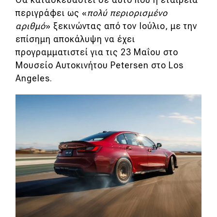
περιγράφει ως «
πολύ περιορισμένο
Eco
αριθμό
» ξεκινώντας από τον Ιούλιο, με την
επίσημη αποκάλυψη να έχει
Νέα
προγραμματιστεί για τις 23 Μαΐου στο
Τεχνολογία
Μουσείο Αυτοκινήτου Petersen στο Los
Angeles.
Mobility
Σταθμοί φόρτισης
Classic
Νέα
Παρουσιάσεις
DRIVE Away