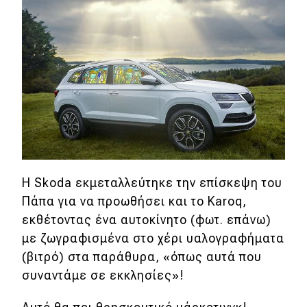
MOTO
Μεταχειρισμένο
Οδηγός αγοράς
Συμβουλές
Χρηστικά
Η Skoda εκμεταλλεύτηκε την επίσκεψη του
Πάπα για να προωθήσει και το Karoq,
Συμβουλές
εκθέτοντας ένα αυτοκίνητο (φωτ. επάνω)
ΚΤΕΟ
με ζωγραφισμένα στο χέρι υαλογραφήματα
(βιτρό) στα παράθυρα, «όπως αυτά που
Οδική βοήθεια
συναντάμε σε εκκλησίες»!