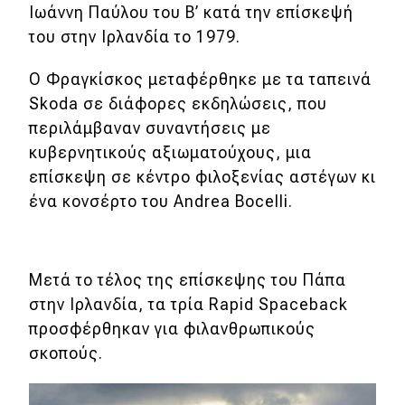
Ιωάννη Παύλου του Β’ κατά την επίσκεψή
του στην Ιρλανδία το 1979.
Eco
Ο Φραγκίσκος μεταφέρθηκε με τα ταπεινά
Νέα
Skoda σε διάφορες εκδηλώσεις, που
Τεχνολογία
περιλάμβαναν συναντήσεις με
κυβερνητικούς αξιωματούχους, μια
Mobility
επίσκεψη σε κέντρο φιλοξενίας αστέγων κι
Σταθμοί φόρτισης
ένα κονσέρτο του Andrea Bocelli.
Classic
Μετά το τέλος της επίσκεψης του Πάπα
Νέα
στην Ιρλανδία, τα τρία Rapid Spaceback
προσφέρθηκαν για φιλανθρωπικούς
Παρουσιάσεις
σκοπούς.
DRIVE Away