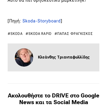
Αυτό θα πει θρησκευτικό μάρκετινγκ!
eDRIVE
DRIVE USED
[Πηγή:
Skoda-Storyboard
]
SKODA
SKODA RAPID
ΠΆΠΑΣ ΦΡΑΓΚΊΣΚΟΣ
Κλεάνθης Τριανταφυλλίδης
Ακολουθήστε το DRIVE στο Google
News και τα Social Media