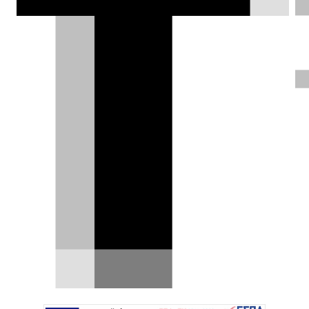
Mercedes, σκεφτείτε ότι ο
Φραγκίσκος θεωρείται ο ταπεινός
προστάτης των φτωχών.
Κλεάνθης Τριανταφυλλίδης |
29.08.2018
ΦΩΤΟΓΡΑΦΙΕΣ