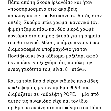
Πάπα από τη Skoda Ιρλανδίας και ήταν
Απόψεις
«προσαρμοσμένα στις ακριβείς
προδιαγραφές του Βατικανού». Αυτές ήταν
απλές: Σκούρο μπλε χρώμα, κανονικά (όχι
Test Drive
φιμέ) τζάμια πίσω και δύο μικρά χρωμέ
κοντάρια στα εμπρός φτερά για τη σημαία
Δοκιμή
του Βατικανού. Μέσα, υπήρχε «ένα ειδικά
Αποστολή
διαμορφωμένο υποβραχιόνιο για τον
Ποντίφικα κι ένα κάθισμα-μαξιλάρι αφού
Συγκρίνουμε
δεν πρέπει να ξεχνάμε ότι, παρόλη την
ενεργητικότητά του, είναι 81 ετών».
Αγώνες
Και τα τρία Rapid είχαν ειδικές πινακίδες
Formula 1
κυκλοφορίας με τον αριθμό 9093 που
διαβάζεται σε καθρέφτη POPE. Η μία από
WRC
αυτές τις πινακίδες είχε και τον ίδιο
Motorsport
αριθμό με εκείνη στο αυτοκίνητο του Πάπα