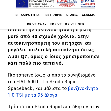
Main navigation
ΕΠΙΚΑΙΡΌΤΗΤΑ
TEST DRIVE
ΑΓΏΝΕΣ
CLASSIC
Η πρόσφατη επίσημη επίσκεψη του
DRIVE AWAY
EDRIVE
DRIVE USED
Πάπα στην Ιρλανδία ήταν η πρώτη
μετά από 40 σχεδόν χρόνια. Στην
Main navigation
Επικαιρότητα
αυτοκινητοπομπή του υπήρχαν και
μεγάλα, πολυτελή αυτοκίνητα όπως
Νέα μοντέλα
Audi Q7, όμως ο ίδιος χρησιμοποίησε
Πρωτότυπα
κάτι πολύ πιο ταπεινό.
Ελλάδα
Πιο ταπεινό ίσως κι από το συνηθισμένο
Κόσμος
του FIAT 500 L: Το Skoda Rapid
Spaceback, και μάλιστα το
βενζινοκίνητο
Τεχνολογία
1.0 TSI με τα 95 άλογα.
Ασφάλεια
Τρία τέτοια Skoda Rapid διατέθηκαν στον
Αγορά