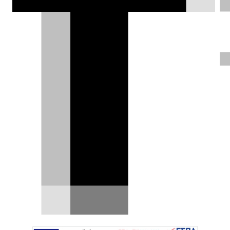
ξεπέρασαν τις συνολικές ταξινομήσεις
ολόκληρης της Audi.
Δημήτρης Σαμπαζιώτης |
14.01.2025