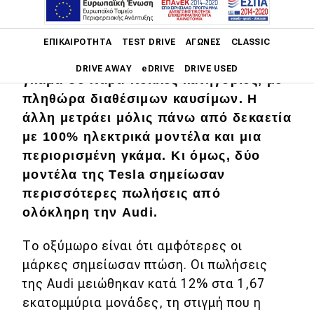
Main navigation
H μία αποτελεί έναν καθιερωμένο
ΕΠΙΚΑΙΡΌΤΗΤΑ
TEST DRIVE
ΑΓΏΝΕΣ
CLASSIC
παραδοσιακό κατασκευαστή με πλήρη
DRIVE AWAY
eDRIVE
DRIVE USED
γκάμα σε πάρα πολλές κατηγορίες, με
πληθώρα διαθέσιμων καυσίμων. Η
Main navigation
Επικαιρότητα
άλλη μετράει μόλις πάνω από δεκαετία
με 100% ηλεκτρικά μοντέλα και μια
Νέα μοντέλα
περιορισμένη γκάμα. Κι όμως, δύο
μοντέλα της Tesla σημείωσαν
Πρωτότυπα
περισσότερες πωλήσεις από
Ελλάδα
ολόκληρη την Audi.
Κόσμος
Το οξύμωρο είναι ότι αμφότερες οι
Τεχνολογία
μάρκες σημείωσαν πτώση. Οι πωλήσεις
Ασφάλεια
της Audi μειώθηκαν κατά 12% στα 1,67
εκατομμύρια μονάδες, τη στιγμή που η
Αγορά