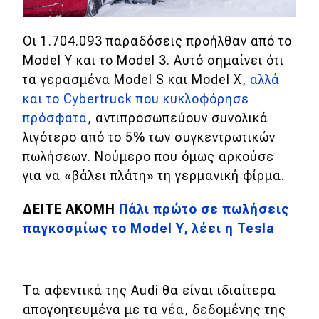
MOTO
Οι 1.704.093 παραδόσεις προήλθαν από το
Model Y και το Model 3. Αυτό σημαίνει ότι
Μεταχειρισμένο
τα γερασμένα Model S και Model X,
αλλά
και το Cybertruck που κυκλοφόρησε
Οδηγός αγοράς
πρόσφατα
, αντιπροσωπεύουν συνολικά
Συμβουλές
λιγότερο από το 5% των συγκεντρωτικών
πωλήσεων. Νούμερο που όμως αρκούσε
για να «βάλει πλάτη» τη γερμανική φίρμα.
Χρηστικά
ΔΕΙΤΕ ΑΚΟΜΗ
Πάλι πρώτο σε πωλήσεις
Συμβουλές
παγκοσμίως το Model Y, λέει η Tesla
ΚΤΕΟ
Οδική βοήθεια
Τα αφεντικά της Audi θα είναι ιδιαίτερα
απογοητευμένα με τα νέα, δεδομένης της