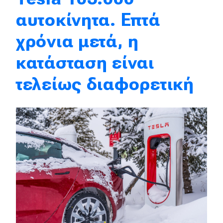
αυτοκίνητα. Επτά
Eco
χρόνια μετά, η
Νέα
κατάσταση είναι
Τεχνολογία
τελείως διαφορετική
Mobility
Σταθμοί φόρτισης
Classic
Νέα
Παρουσιάσεις
DRIVE Away