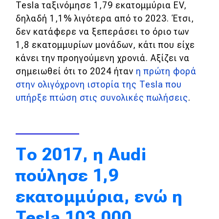
Tesla ταξινόμησε 1,79 εκατομμύρια EV,
Απόψεις
δηλαδή 1,1% λιγότερα από το 2023. Έτσι,
δεν κατάφερε να ξεπεράσει το όριο των
1,8 εκατομμυρίων μονάδων, κάτι που είχε
Test Drive
κάνει την προηγούμενη χρονιά. Αξίζει να
σημειωθεί ότι το 2024 ήταν
η πρώτη φορά
Δοκιμή
στην ολιγόχρονη ιστορία της Tesla που
Αποστολή
υπήρξε πτώση στις συνολικές πωλήσεις
.
Συγκρίνουμε
Αγώνες
Το 2017, η Audi
Formula 1
πούλησε 1,9
WRC
εκατομμύρια, ενώ η
Motorsport
Tesla 103.000