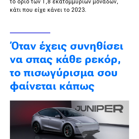
το όριο των 1,8 εκατομμυρίων μονάδων,
Απόψεις
κάτι που είχε κάνει το 2023.
Test Drive
Όταν έχεις συνηθίσει
Δοκιμή
να σπας κάθε ρεκόρ,
Αποστολή
το πισωγύρισμα σου
Συγκρίνουμε
φαίνεται κάπως
Αγώνες
Formula 1
WRC
Motorsport