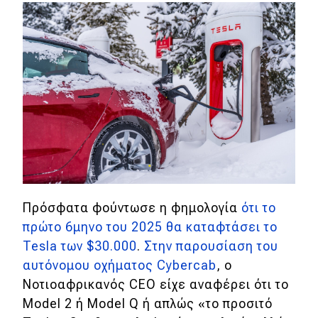
Πρόσφατα φούντωσε η φημολογία
ότι το
πρώτο 6μηνο του 2025 θα καταφτάσει το
Tesla των $30.000
.
Στην παρουσίαση του
αυτόνομου οχήματος Cybercab
, ο
Νοτιοαφρικανός CEO είχε αναφέρει ότι το
Model 2 ή Model Q ή απλώς «το προσιτό