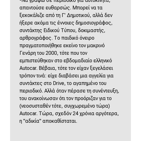
-Να γράφω σε περιοδικό για αυτοκίνητα,
απαντούσε ευθαρσώς. Μπορεί να τα
ξεκοκάλιζε από τη Γ' Δημοτικού, αλλά δεν
ήξερε ακόμα τις έννοιες δημοσιογράφος,
συντάκτης Ειδικού Τύπου, δοκιμαστής,
αρθρογράφος. Το παιδικό όνειρο
πραγματοποιήθηκε εκείνο τον μακρινό
Γενάρη του 2000, τότε που τον
εμπιστεύθηκαν στο εβδομαδιαίο ελληνικό
Autocar. Βέβαια, τότε τον είχαν ξεγελάσει
τρόπον τινά: είχε διαβάσει μια αγγελία για
συντάκτες στο Drive, το αγαπημένο του
περιοδικό. Αλλά όταν πέρασε τη συνέντευξη,
του ανακοίνωσαν ότι τον προόριζαν για το
(νεοσυσταθέν τότε, συγχωρεμένο τώρα)
Autocar. Τώρα, σχεδόν 24 χρόνια αργότερα,
η "αδικία" αποκαθίσταται.