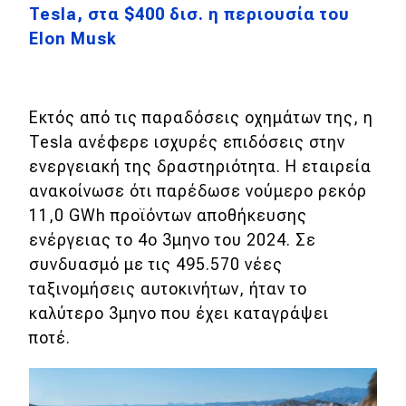
Tesla, στα $400 δισ. η περιουσία του
Elon Musk
MOTO
Μεταχειρισμένο
Εκτός από τις παραδόσεις οχημάτων της, η
Οδηγός αγοράς
Tesla ανέφερε ισχυρές επιδόσεις στην
Συμβουλές
ενεργειακή της δραστηριότητα. Η εταιρεία
ανακοίνωσε ότι παρέδωσε νούμερο ρεκόρ
11,0 GWh προϊόντων αποθήκευσης
Χρηστικά
ενέργειας το 4ο 3μηνο του 2024. Σε
συνδυασμό με τις 495.570 νέες
Συμβουλές
ταξινομήσεις αυτοκινήτων, ήταν το
ΚΤΕΟ
καλύτερο 3μηνο που έχει καταγράψει
ποτέ.
Οδική βοήθεια