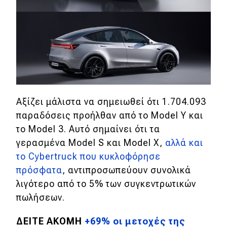
Eco
Νέα
Τεχνολογία
Mobility
Αξίζει μάλιστα να σημειωθεί ότι 1.704.093
Σταθμοί φόρτισης
παραδόσεις προήλθαν από το Model Y και
το Model 3. Αυτό σημαίνει ότι τα
γερασμένα Model S και Model X,
αλλά και
Classic
το Cybertruck που κυκλοφόρησε
Νέα
πρόσφατα
, αντιπροσωπεύουν συνολικά
λιγότερο από το 5% των συγκεντρωτικών
Παρουσιάσεις
πωλήσεων.
ΔΕΙΤΕ ΑΚΟΜΗ
+69% οι μετοχές της
DRIVE Away