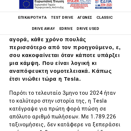
Main navigation
ΕΠΙΚΑΙΡΌΤΗΤΑ
TEST DRIVE
ΑΓΏΝΕΣ
CLASSIC
DRIVE AWAY
EDRIVE
DRIVE USED
Όταν στα λίγα έτη παρουσίας σου στην
αγορά, κάθε χρόνο πουλάς
Main navigation
περισσότερο από τον προηγούμενο, ε,
Επικαιρότητα
σου κακοφαίνεται όταν κάποτε υπάρξει
Νέα μοντέλα
μια κάμψη. Που είναι λογική κι
αναπόφευκτη νομοτελειακά. Κάπως
Πρωτότυπα
έτσι νιώθει τώρα η Tesla.
Ελλάδα
Παρότι το τελευταίο 3μηνο του 2024 ήταν
Κόσμος
το καλύτερο στην ιστορία της, η Tesla
Τεχνολογία
κατέγραψε για πρώτη φορά πτώση σε
απόλυτο αριθμό πωλήσεων. Με 1.789.226
Ασφάλεια
ταξινομήσεις, δεν κατάφερε να ξεπεράσει
Αγορά