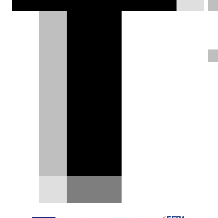
δεν γίνεται πάντα. Να, όπως τώρα η
Tesla, που για πρώτη φορά πούλησε
λιγότερα αυτοκίνητα από την
προηγούμενη χρονιά.
Δημήτρης Σαμπαζιώτης |
04.01.2025