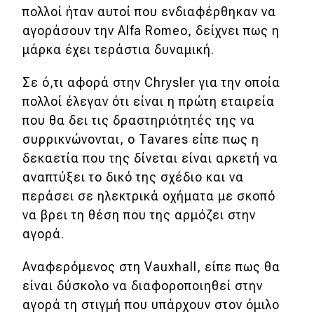
πολλοί ήταν αυτοί που ενδιαφέρθηκαν να
αγοράσουν την Alfa Romeo, δείχνει πως η
MOTO
μάρκα έχει τεράστια δυναμική.
Μεταχειρισμένο
Σε ό,τι αφορά στην Chrysler για την οποία
Οδηγός αγοράς
πολλοί έλεγαν ότι είναι η πρώτη εταιρεία
που θα δει τις δραστηριότητές της να
Συμβουλές
συρρικνώνονται, ο Tavares είπε πως η
δεκαετία που της δίνεται είναι αρκετή να
αναπτύξει το δικό της σχέδιο και να
Χρηστικά
περάσει σε ηλεκτρικά οχήματα με σκοπό
Συμβουλές
να βρει τη θέση που της αρμόζει στην
αγορά.
ΚΤΕΟ
Οδική βοήθεια
Αναφερόμενος στη Vauxhall, είπε πως θα
είναι δύσκολο να διαφοροποιηθεί στην
αγορά τη στιγμή που υπάρχουν στον όμιλο