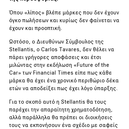
Απόψεις
Όπου «λίπος» βλέπε μάρκες που δεν έχουν
όγκο πωλήσεων και κυρίως δεν φαίνεται να
έχουν και προοπτική.
Test Drive
Ωστόσο, ο Διευθύνων Σύμβουλος της
Δοκιμή
Stellantis, ο Carlos Tavares, δεν θέλει να
Αποστολή
πάρει γρήγορες αποφάσεις και έτσι
μιλώντας στην εκδήλωση «Future of the
Συγκρίνουμε
Car» των Financial Times είπε πως κάθε
μάρκα θα έχει ένα χρονικό περιθώριο δέκα
Αγώνες
ετών να αποδείξει πως έχει λόγο ύπαρξης.
Formula 1
Για το σκοπό αυτό η Stellantis θα τους
παρέχει την απαραίτητη χρηματοδότηση,
WRC
αλλά παράλληλα θα πρέπει οι διοικήσεις
Motorsport
τους να εκπονήσουν ένα σχέδιο με σαφείς