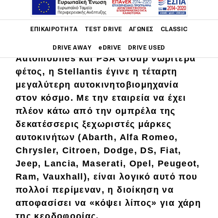
Main navigation
ΕΠΙΚΑΙΡΌΤΗΤΑ
TEST DRIVE
ΑΓΏΝΕΣ
CLASSIC
Με τη συγχώνευση των Fiat Chrysler
DRIVE AWAY
eDRIVE
DRIVE USED
Automobiles και PSA Group νωρίτερα
φέτος, η Stellantis έγινε η τέταρτη
Main navigation
Επικαιρότητα
μεγαλύτερη αυτοκινητοβιομηχανία
στον κόσμο. Με την εταιρεία να έχει
Νέα μοντέλα
πλέον κάτω από την ομπρέλα της
Πρωτότυπα
δεκατέσσερις ξεχωριστές μάρκες
αυτοκινήτων (Abarth, Alfa Romeo,
Ελλάδα
Chrysler, Citroen, Dodge, DS, Fiat,
Κόσμος
Jeep, Lancia, Maserati, Opel, Peugeot,
Ram, Vauxhall), είναι λογικό αυτό που
Τεχνολογία
πολλοί περίμεναν, η διοίκηση να
Ασφάλεια
αποφασίσει να «κόψει λίπος» για χάρη
Αγορά
της κερδοφορίας.