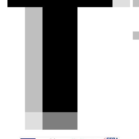
έχουν περιθώριο επιβίωσης και ποιες
είναι αυτές με το πιο δυσοίωνο
μέλλον.
Θοδωρής Τσίκας |
18.05.2021