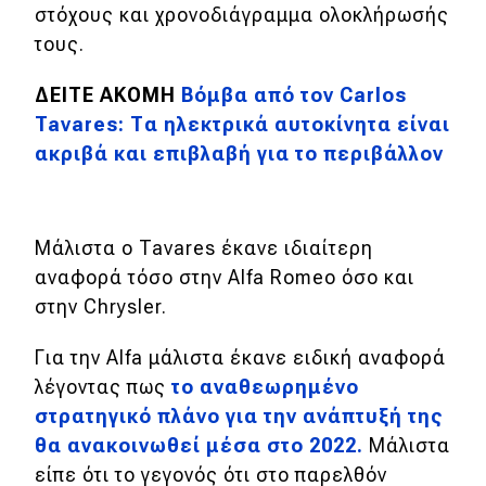
στόχους και χρονοδιάγραμμα ολοκλήρωσής
τους.
Eco
ΔΕΙΤΕ ΑΚΟΜΗ
Βόμβα από τον Carlos
Νέα
Tavares: Τα ηλεκτρικά αυτοκίνητα είναι
Τεχνολογία
ακριβά και επιβλαβή για το περιβάλλον
Mobility
Σταθμοί φόρτισης
Μάλιστα ο Tavares έκανε ιδιαίτερη
αναφορά τόσο στην Alfa Romeo όσο και
Classic
στην Chrysler.
Νέα
Για την Alfa μάλιστα έκανε ειδική αναφορά
λέγοντας πως
το αναθεωρημένο
Παρουσιάσεις
στρατηγικό πλάνο για την ανάπτυξή της
θα ανακοινωθεί μέσα στο 2022.
Μάλιστα
είπε ότι το γεγονός ότι στο παρελθόν
DRIVE Away