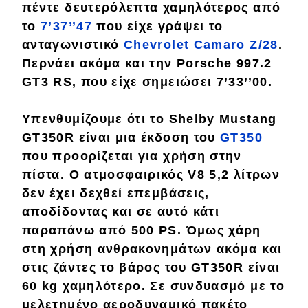
πέντε δευτερόλεπτα χαμηλότερος από
Απόψεις
το
7’37’’47
που είχε γράψει το
ανταγωνιστικό
Chevrolet Camaro Z/28
.
Περνάει ακόμα και την
Porsche 997.2
Test Drive
GT3 RS
, που είχε σημειώσει 7’33’’00.
Δοκιμή
Υπενθυμίζουμε ότι το Shelby Mustang
Αποστολή
GT350R είναι μια έκδοση του
GT350
Συγκρίνουμε
που προορίζεται για
χρήση στην
πίστα
. Ο
ατμοσφαιρικός V8 5,2 λίτρων
δεν έχει δεχθεί επεμβάσεις,
Αγώνες
αποδίδοντας και σε αυτό κάτι
παραπάνω από
500 PS
. Όμως χάρη
Formula 1
στη χρήση ανθρακονημάτων ακόμα και
WRC
στις ζάντες το βάρος του GT350R είναι
60 kg χαμηλότερο
. Σε συνδυασμό με το
Motorsport
μελετημένο
αεροδυναμικό πακέτο