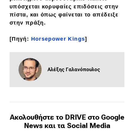
υπόσχεται κορυφαίες επιδόσεις στην
Eco
πίστα, και όπως φαίνεται το απέδειξε
στην πράξη.
Νέα
[Πηγή:
Horsepower Kings
]
Τεχνολογία
Mobility
Σταθμοί φόρτισης
Αλέξης Γαλανόπουλος
Classic
Νέα
Παρουσιάσεις
Ακολουθήστε το DRIVE στο Google
News και τα Social Media
DRIVE Away