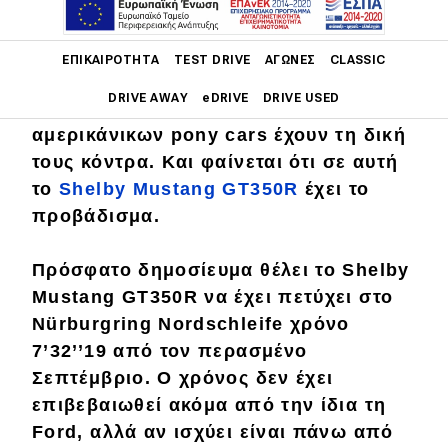
Στο Nürburgring, όπου άλλοι
Main navigation
κοντράρονται για τον απόλυτο χρόνο
ΕΠΙΚΑΙΡΌΤΗΤΑ
TEST DRIVE
ΑΓΏΝΕΣ
CLASSIC
και άλλοι για τον καλύτερο με
DRIVE AWAY
eDRIVE
DRIVE USED
προσθιοκίνητο, οι σπορ εκδόσεις των
αμερικάνικων pony cars έχουν τη δική
Main navigation
τους κόντρα. Και φαίνεται ότι σε αυτή
Επικαιρότητα
το
Shelby Mustang GT350R
έχει το
Νέα μοντέλα
προβάδισμα.
Πρωτότυπα
Πρόσφατο δημοσίευμα θέλει το
Shelby
Ελλάδα
Mustang GT350R
να έχει πετύχει στο
Nürburgring Nordschleife
χρόνο
Κόσμος
7’32’’19
από τον περασμένο
Τεχνολογία
Σεπτέμβριο. Ο χρόνος
δεν έχει
Ασφάλεια
επιβεβαιωθεί
ακόμα από την ίδια τη
Ford
, αλλά αν ισχύει είναι πάνω από
Αγορά