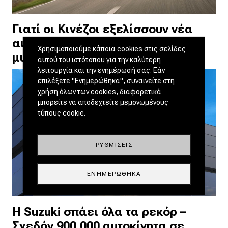
Γιατί οι Κινέζοι εξελίσσουν νέα
αυτοκίνητα τόσο γρήγορα; Το
Χρησιμοποιούμε κάποια cookies στις σελίδες
μυστικό της GAC
αυτού του ιστότοπου για την καλύτερη
λειτουργία και την ενημέρωσή σας. Εάν
επιλέξετε "Ενημερώθηκα", συναινείτε στη
χρήση όλων των cookies, διαφορετικά
μπορείτε να αποδεχτείτε μεμονωμένους
τύπους cookie.
ΡΥΘΜΊΣΕΙΣ
ΕΝΗΜΕΡΏΘΗΚΑ
Η Suzuki σπάει όλα τα ρεκόρ –
Σχεδόν 900.000 αυτοκίνητα σε