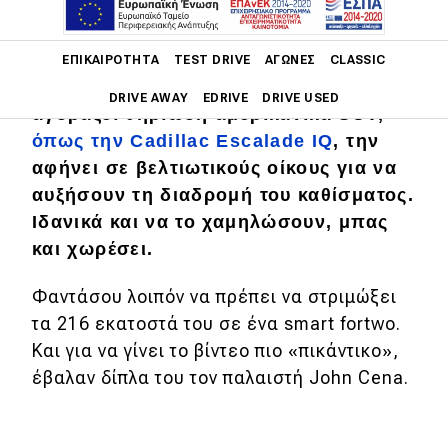
Main navigation
Ο Shaquille O'Neal είναι πελώριος,
ΕΠΙΚΑΙΡΌΤΗΤΑ
TEST DRIVE
ΑΓΏΝΕΣ
CLASSIC
ανοικονόμητος. Ακόμα κι όταν
DRIVE AWAY
EDRIVE
DRIVE USED
αγοράζει θηριώδη αμερικανικά SUV,
όπως την Cadillac Escalade IQ
, την
Main navigation
Επικαιρότητα
αφήνει σε βελτιωτικούς οίκους για να
αυξήσουν τη διαδρομή του καθίσματος.
Νέα μοντέλα
Ιδανικά και να το χαμηλώσουν, μπας
και χωρέσει.
Πρωτότυπα
Ελλάδα
Φαντάσου λοιπόν να πρέπει να στριμώξει
τα 216 εκατοστά του σε ένα smart fortwo.
Κόσμος
Και για να γίνει το βίντεο πιο «πικάντικο»,
Τεχνολογία
έβαλαν δίπλα του τον παλαιστή John Cena.
Ασφάλεια
Αγορά