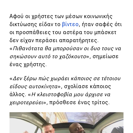
MOTO
Αφού οι χρήστες των μέσων κοινωνικής
δικτύωσης είδαν το
βίντεο
, ήταν σαφές ότι
Μεταχειρισμένο
οι προσπάθειες του αστέρα του μπάσκετ
δεν είχαν περάσει απαρατήρητες.
Οδηγός αγοράς
«
Πιθανότατα θα μπορούσαν οι δυο τους να
Συμβουλές
σηκώσουν αυτό το χαζόκουτο
», σημείωσε
ένας χρήστης.
Χρηστικά
«
Δεν ξέρω πώς χωράει κάποιος σε τέτοιου
είδους αυτοκίνητα
», σχολίασε κάποιος
Συμβουλές
άλλος. «
Η κλειστοφοβία μου άρχισε να
ΚΤΕΟ
χειροτερεύει
», πρόσθεσε ένας τρίτος.
Οδική βοήθεια