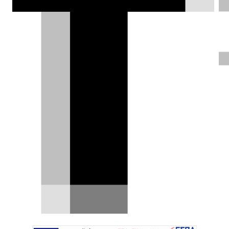
ήδη στρογγυλοκαθίσει στο κάθισμα του
συνοδηγού.
Δημήτρης Σαμπαζιώτης |
25.11.2025