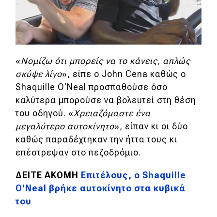
Eco
Νέα
«
Νομίζω ότι μπορείς να το κάνεις, απλώς
Τεχνολογία
σκύψε λίγο
», είπε ο John Cena καθώς ο
Mobility
Shaquille O'Neal προσπαθούσε όσο
καλύτερα μπορούσε να βολευτεί στη θέση
Σταθμοί φόρτισης
του οδηγού.
«
Χρειαζόμαστε ένα
μεγαλύτερο αυτοκίνητο
», είπαν κι οι δύο
Classic
καθώς παραδέχτηκαν την ήττα τους κι
επέστρεψαν στο πεζοδρόμιο.
Νέα
ΔΕΙΤΕ ΑΚΟΜΗ
Επιτέλους, ο Shaquille
Παρουσιάσεις
O'Neal βρήκε αυτοκίνητο στα κυβικά
του
DRIVE Away