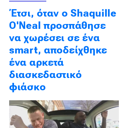
Απόψεις
Έτσι, όταν ο Shaquille
O'Neal προσπάθησε
Test Drive
να χωρέσει σε ένα
Δοκιμή
smart, αποδείχθηκε
Αποστολή
ένα αρκετά
Συγκρίνουμε
διασκεδαστικό
φιάσκο
Αγώνες
Formula 1
WRC
Motorsport