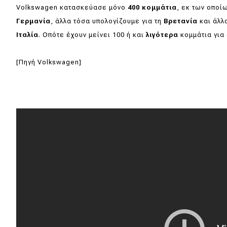
Volkswagen κατασκεύασε μόνο
400 κομμάτια
, εκ των οποί
Νέα
Γερμανία
, άλλα τόσα υπολογίζουμε για τη
Βρετανία
και άλλ
Παρουσιάσεις
Ιταλία
. Οπότε έχουν μείνει 100 ή και
λιγότερα
κομμάτια για 
[Πηγή Volkswagen]
DRIVE Away
MOTO
Μεταχειρισμένο
Οδηγός αγοράς
Συμβουλές
Χρηστικά