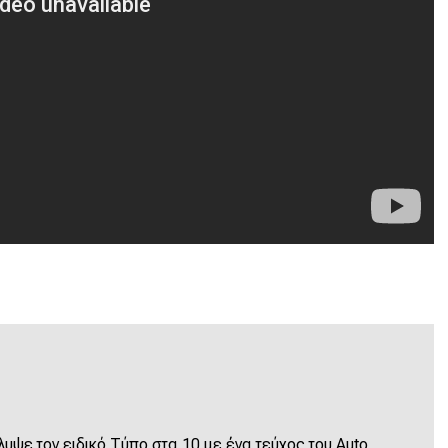
λυψε τον ειδικό Τύπο στα 10 με ένα τεύχος του Αuto