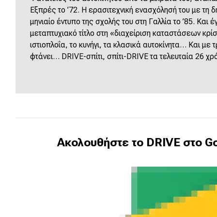
Εξπρές το ’72. Η ερασιτεχνική ενασχόλησή του με τη 
μηνιαίο έντυπο της σχολής του στη Γαλλία το ’85. Και έ
μεταπτυχιακό τίτλο στη «διαχείριση καταστάσεων κρί
ιστιοπλοΐα, το κυνήγι, τα κλασικά αυτοκίνητα… Kαι με τ
φτάνει… DRIVE-σπίτι, σπίτι-DRIVE τα τελευταία 26 χρό
Ακολουθήστε το DRIVE στο Go