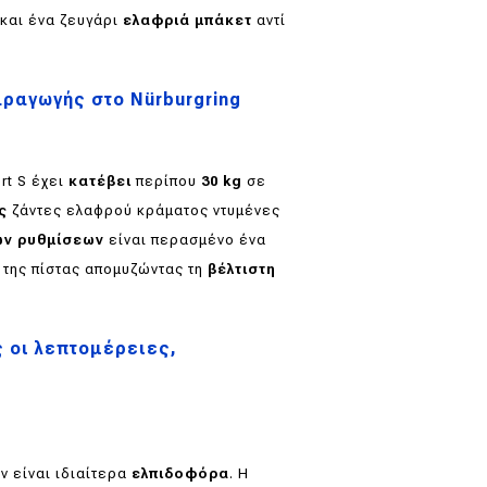
και ένα ζευγάρι
ελαφριά μπάκετ
αντί
αραγωγής στο Nürburgring
rt S έχει
κατέβει
περίπου
30
kg
σε
ς
ζάντες ελαφρού κράματος ντυμένες
ών ρυθμίσεων
είναι περασμένο ένα
της πίστας απομυζώντας τη
βέλτιστη
ς οι λεπτομέρειες,
ν είναι ιδιαίτερα
ελπιδοφόρα
. Η