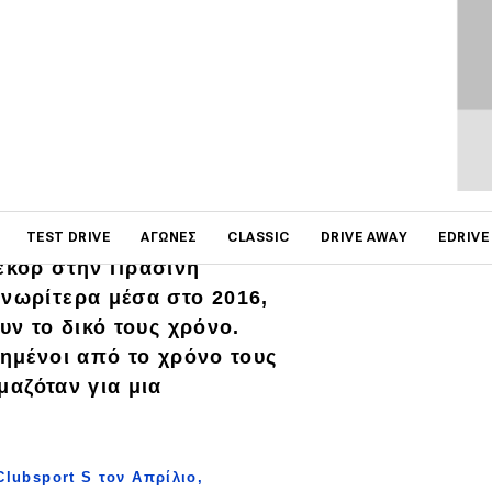
στημένες με την επίτευξη
ng
. Αλλά
όχι
απ
’
ό
,
τι
on
TEST DRIVE
ΑΓΏΝΕΣ
CLASSIC
DRIVE AWAY
EDRIVE
εκόρ
στην Πράσινη
 νωρίτερα μέσα στο 2016,
ουν το
δικό
τους
χρόνο.
ημένοι
από το χρόνο τους
μαζόταν για μια
Clubsport S τον Απρίλιο,