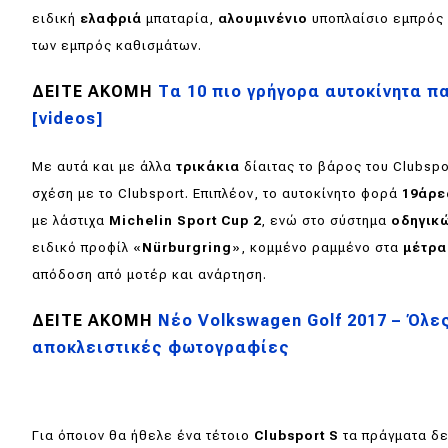
Αγώνες
ειδική
ελαφριά
μπαταρία,
αλουμινένιο
υποπλαίσιο εμπρός 
Formula 1
των εμπρός καθισμάτων.
WRC
ΔΕΙΤΕ ΑΚΟΜΗ
Τα 10 πιο γρήγορα αυτοκίνητα π
[videos]
Motorsport
Με αυτά και με άλλα
τρικάκια
δίαιτας το βάρος του Clubspo
Eco
σχέση με το Clubsport. Επιπλέον, το αυτοκίνητο φορά
19άρε
με λάστιχα
Michelin Sport Cup 2
, ενώ στο σύστημα
οδηγικ
Νέα
ειδικό προφίλ «
Nürburgring
», κομμένο ραμμένο στα
μέτρα
απόδοση από μοτέρ και ανάρτηση.
Τεχνολογία
Mobility
ΔΕΙΤΕ ΑΚΟΜΗ
Νέο Volkswagen Golf 2017 – Όλε
αποκλειστικές φωτογραφίες
Σταθμοί φόρτισης
Classic
Για όποιον θα ήθελε ένα τέτοιο
Clubsport S
τα πράγματα δε