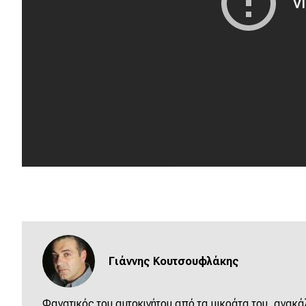
Συμβουλές
ΚΤΕΟ
Οδική βοήθεια
eDRIVE
DRIVE USED
Γιάννης Κουτσουφλάκης
Φανατικός του αυτοκινήτου από τα μικράτα του, ανακά