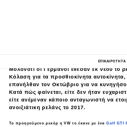
Οι περισσότερες εταιρείες θα ήταν ευχαρι
του ρεκόρ μιας κατηγορίας στο
N
ü
rburgri
φαίνεται
η
Volkswagen.
Main navigati
ΕΠΙΚΑΙΡΌΤΗΤΑ
Μολονότι οι Γερμανοί έθεσαν εκ νέου το
ρ
Κόλαση για τα
προσθιοκίνητα
αυτοκίνητα,
επανήλθαν
τον Οκτώβριο για να κυνηγήσ
Main navigation
Επικαιρότητα
Κατά πώς φαίνεται, είτε δεν ήταν
ευχαριστ
είτε
ανέμεναν
κάποιο ανταγωνιστή να ετοι
Νέα μοντέλα
ανοιξιάτικη
ρελάνς
το 2017.
Πρωτότυπα
Ελλάδα
Το
προηγούμενο
ρεκόρ η VW το έκανε με ένα
Golf GTI 