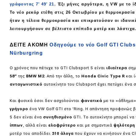
γράφοντας 7’ 49’ 21
. Έξι μήνες αργότερα, η VW με το 
Κόσμος
Το νέο ρεκόρ ετέθη στις
26 Οκτωβρίου
με θερμοκρασί
Τεχνολογία
ήταν η
τέλεια
θερμοκρασία και επικρατούσαν οι
ιδανικ
λειτουργήσουν σε
βέλτιστο
επίπεδο μοτέρ και λάστιχα
Ασφάλεια
Αγορά
ΔΕΙΤΕ ΑΚΟΜΗ
Οδηγούμε το νέο Golf GTI Clubs
Nürburgring
Απόψεις
Ο χρόνος που πέτυχε το GTI Clubsport S είναι
ιδιαίτερα
σημ
Test Drive
58”
της
BMW M2
. Από την άλλη, το
Honda Civic Type R
και ί
ανταγωνιστικό
αυτοκίνητο του Clubsport έχει πετύχει ένα 
Δοκιμή
Και φυσικά όσοι δεν ασχολούνται
φανατικά
με το «άθλημα»
Αποστολή
γρήγορο
ένα VW Golf GTI στο ’Ring. Η απάντηση προφανώς β
Συγκρίνουμε
S δεν είναι ένα
συνηθισμένο
GTI. To αυτοκίνητο μπορεί να
ίππων
, αλλά είναι
ελαφρύτερο
και με σημαντικά
ψηλότερη
μοτέρ του αποδίδει
310 άλογα
που έχουν να κινήσουν ένα C