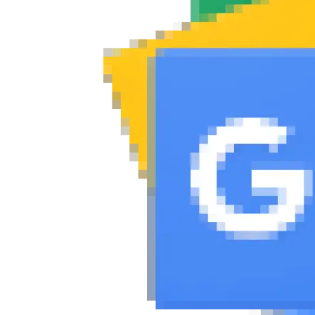
Συμβουλές
ΚΤΕΟ
Οδική βοήθεια
eDRIVE
DRIVE USED