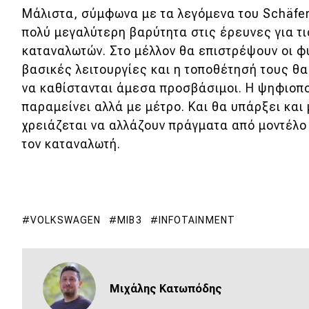
Αγώνες
Μάλιστα, σύμφωνα με τα λεγόμενα του Schäfer
πολύ μεγαλύτερη βαρύτητα στις έρευνες για τι
Formula 1
καταναλωτών. Στο μέλλον θα επιστρέψουν οι φυ
WRC
βασικές λειτουργίες και η τοποθέτησή τους θα
Motorsport
να καθίστανται άμεσα προσβάσιμοι. Η ψηφιοπ
παραμείνει αλλά με μέτρο. Και θα υπάρξει και
χρειάζεται να αλλάζουν πράγματα από μοντέλο
Eco
τον καταναλωτή.
Νέα
Τεχνολογία
Mobility
VOLKSWAGEN
MIB3
INFOTAINMENT
Σταθμοί φόρτισης
Μιχάλης Κατωπόδης
Classic