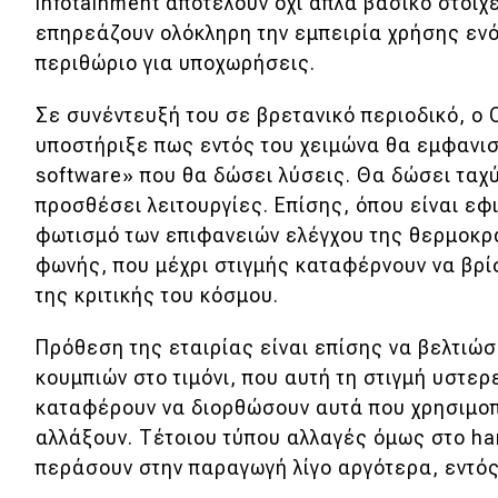
infotainment αποτελούν όχι απλά βασικό στοιχ
Κόσμος
επηρεάζουν ολόκληρη την εμπειρία χρήσης ενό
περιθώριο για υποχωρήσεις.
Τεχνολογία
Ασφάλεια
Σε συνέντευξή του σε βρετανικό περιοδικό, ο
υποστήριξε πως εντός του χειμώνα θα εμφανιστ
Αγορά
software» που θα δώσει λύσεις. Θα δώσει ταχ
Απόψεις
προσθέσει λειτουργίες. Επίσης, όπου είναι εφι
φωτισμό των επιφανειών ελέγχου της θερμοκρ
φωνής, που μέχρι στιγμής καταφέρνουν να βρί
Test Drive
της κριτικής του κόσμου.
Δοκιμή
Πρόθεση της εταιρίας είναι επίσης να βελτιώσ
Αποστολή
κουμπιών στο τιμόνι, που αυτή τη στιγμή υστερ
καταφέρουν να διορθώσουν αυτά που χρησιμοπ
Συγκρίνουμε
αλλάξουν. Τέτοιου τύπου αλλαγές όμως στο ha
περάσουν στην παραγωγή λίγο αργότερα, εντός