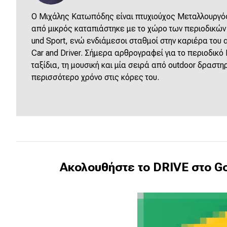
Νέα
Ο Μιχάλης Κατωπόδης είναι πτυχιούχος Μεταλλουργός
από μικρός καταπιάστηκε με το χώρο των περιοδικών α
Παρουσιάσεις
und Sport, ενώ ενδιάμεσοι σταθμοί στην καριέρα του
Car and Driver. Σήμερα αρθρογραφεί για το περιοδικό
ταξίδια, τη μουσική και μία σειρά από outdoor δραστη
DRIVE Away
περισσότερο χρόνο στις κόρες του.
MOTO
Μεταχειρισμένο
Οδηγός αγοράς
Ακολουθήστε το DRIVE στο Go
Συμβουλές
Χρηστικά