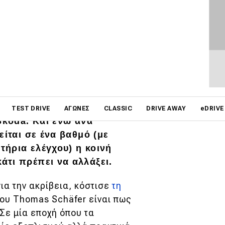
αι πρακτικά αυτό που
κάμα των μοντέλων τους.
on
 επίσης και για άλλες
TEST DRIVE
ΑΓΏΝΕΣ
CLASSIC
DRIVE AWAY
eDRIVE
Skoda. Και ενώ ανά
είται σε ένα βαθμό (με
τήρια ελέγχου) η κοινή
άτι πρέπει να αλλάξει.
ια την ακρίβεια, κόστισε
τη
του Thomas Schäfer είναι πως
 Σε μία εποχή όπου τα