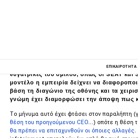
Το MIB3 infotainment της Volkswagen είν
επέλεξαν οι Γερμανοί για την τρέχουσα γ
Main navigati
Από τα συμβατικά έως τα ηλεκτρικά, καθώς
ΕΠΙΚΑΙΡΌΤΗΤΑ
θυγατρικές του ομίλου, όπως οι SEAT και 
μοντέλο η εμπειρία δείχνει να διαφοροποι
βάση τη διαγώνιο της οθόνης και τα χειρισ
Main navigation
Επικαιρότητα
γνώμη έχει διαμορφώσει την άποψη πως κ
Νέα μοντέλα
Το μήνυμα αυτό έχει φτάσει στον παραλήπτη (γ
θέση του προηγούμενου CEO
…) οπότε η θέση 
Πρωτότυπα
θα πρέπει να επιταχυνθούν οι όποιες αλλαγές
.
Ελλάδα