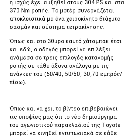
η ισχύς έχει αυξηθεί στους 304 PS και στα
370 Nm ροπής. Το μοτέρ συνεργάζεται
Eco
αποκλειστικά με ένα χειροκίνητο 6τάχυτο
σασμάν και σύστημα τετρακίνησης.
Νέα
Τεχνολογία
Όπως και στο 3θυρο καυτό χάτσμπακ έτσι
και εδώ, ο οδηγός μπορεί να επιλέξει
Mobility
ανάμεσα σε τρεις επιλογές κατανομής
Σταθμοί φόρτισης
ροπής σε κάθε άξονα ανάλογα με τις
ανάγκες του (60/40, 50/50, 30,70 εμπρός/
πίσω).
Classic
Νέα
Όπως και να χει, το βίντεο επιβεβαιώνει
Παρουσιάσεις
τις υποψίες μας ότι το νέο δημιούργημα
του αγωνιστικού παρακλαδιού της Τoyota
μπορεί να κινηθεί εντυπωσιακά σε κάθε
DRIVE Away