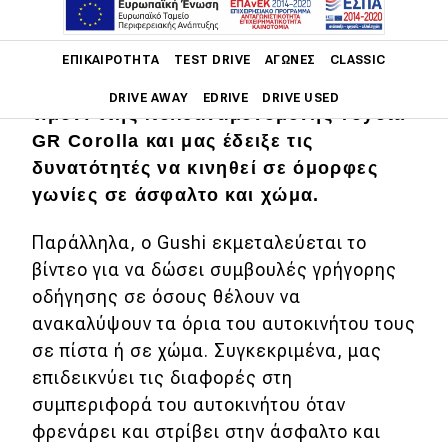
Main navigation
Ο οδηγός του πρωταθλήματος Formula
ΕΠΙΚΑΙΡΌΤΗΤΑ
TEST DRIVE
ΑΓΏΝΕΣ
CLASSIC
Drift, Ken Gushi, έκατσε πίσω από το
DRIVE AWAY
EDRIVE
DRIVE USED
τιμόνι ττης πολυαναμενόμενης Toyota
GR Corolla και μας έδειξε τις
Main navigation
Επικαιρότητα
δυνατότητές να κινηθεί σε όμορφες
γωνίες σε άσφαλτο και χώμα.
Νέα μοντέλα
Παράλληλα, ο Gushi εκμεταλεύεται το
Πρωτότυπα
βίντεο για να δώσει συμβουλές γρήγορης
Ελλάδα
οδήγησης σε όσους θέλουν να
ανακαλύψουν τα όρια του αυτοκινήτου τους
Κόσμος
σε πίστα ή σε χώμα. Συγκεκριμένα, μας
Τεχνολογία
επιδεικνύει τις διαφορές στη
Ασφάλεια
συμπεριφορά του αυτοκινήτου όταν
φρενάρει και στρίβει στην άσφαλτο και
Αγορά