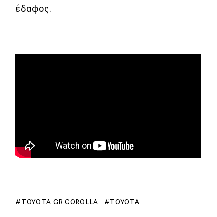
έδαφος.
MOTO
Μεταχειρισμένο
Οδηγός αγοράς
Συμβουλές
Χρηστικά
Συμβουλές
ΚΤΕΟ
Οδική βοήθεια
TOYOTA GR COROLLA
TOYOTA