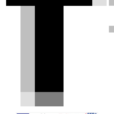
Toyota GR Corolla σε άσφαλτο και
χώμα.
Ηλίας Γερονικολός |
14.05.2022