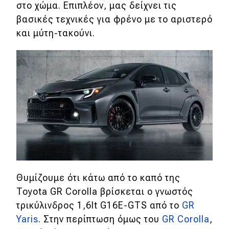
στο χώμα. Επιπλέον, μας δείχνει τις
Απόψεις
βασικές τεχνικές για φρένο με το αριστερό
και μύτη-τακούνι.
Test Drive
Δοκιμή
Αποστολή
Συγκρίνουμε
Αγώνες
Formula 1
Θυμίζουμε ότι κάτω από το καπό της
Toyota GR Corolla βρίσκεται ο γνωστός
WRC
τρικύλινδρος 1,6lt G16E-GTS από το
GR
Motorsport
Yaris
. Στην περίπτωση όμως του
GR Corolla
,