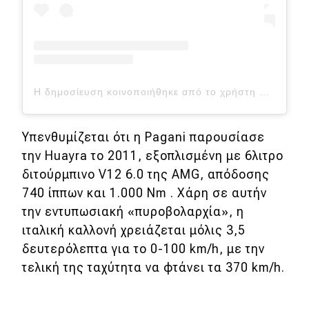
MOTO
Μεταχειρισμένο
Η δημοσίευση κοινοποιήθηκε από το χρήστη Dart (@dart_spot)
Οδηγός αγοράς
Συμβουλές
Υπενθυμίζεται ότι η Pagani παρουσίασε
την Huayra το 2011, εξοπλισμένη με 6λιτρο
διτούρμπινο V12 6.0 της AMG, απόδοσης
Χρηστικά
740 ίππων και 1.000 Nm . Χάρη σε αυτήν
Συμβουλές
την εντυπωσιακή «πυροβολαρχία», η
ιταλική καλλονή χρειάζεται μόλις 3,5
ΚΤΕΟ
δευτερόλεπτα για το 0-100 km/h, με την
Οδική βοήθεια
τελική της ταχύτητα να φτάνει τα 370 km/h.