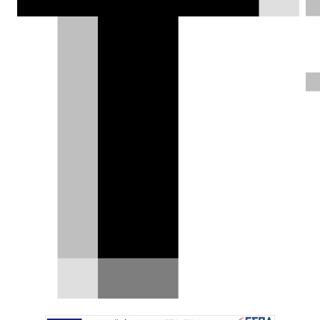
εξαιρετικά σπάνιο και ακριβό.
Απόδειξη, αυτή η Pagani Huayra της
οποίας οι εμπρός τροχοί… κρέμονται
στον αέρα.
Δημήτρης Βαμβακίδης |
29.09.2025