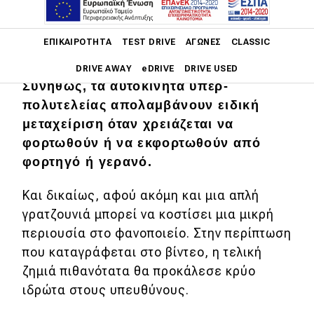
Main navigation
ΕΠΙΚΑΙΡΌΤΗΤΑ
TEST DRIVE
ΑΓΏΝΕΣ
CLASSIC
DRIVE AWAY
eDRIVE
DRIVE USED
Συνήθως, τα αυτοκίνητα υπέρ-
πολυτελείας απολαμβάνουν ειδική
Main navigation
Επικαιρότητα
μεταχείριση όταν χρειάζεται να
φορτωθούν ή να εκφορτωθούν από
Νέα μοντέλα
φορτηγό ή γερανό.
Πρωτότυπα
Και δικαίως, αφού ακόμη και μια απλή
Ελλάδα
γρατζουνιά μπορεί να κοστίσει μια μικρή
Κόσμος
περιουσία στο φανοποιείο. Στην περίπτωση
που καταγράφεται στο βίντεο, η τελική
Τεχνολογία
ζημιά πιθανότατα θα προκάλεσε κρύο
Ασφάλεια
ιδρώτα στους υπευθύνους.
Αγορά