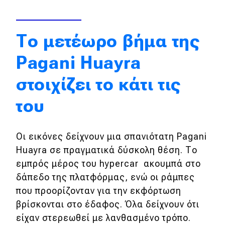
Απόψεις
Το μετέωρο βήμα της
Test Drive
Pagani Huayra
Δοκιμή
στοιχίζει το κάτι τις
Αποστολή
του
Συγκρίνουμε
Οι εικόνες δείχνουν μια σπανιότατη Pagani
Huayra σε πραγματικά δύσκολη θέση. Το
Αγώνες
εμπρός μέρος του hypercar ακουμπά στο
Formula 1
δάπεδο της πλατφόρμας, ενώ οι ράμπες
που προορίζονταν για την εκφόρτωση
WRC
βρίσκονται στο έδαφος. Όλα δείχνουν ότι
Motorsport
είχαν στερεωθεί με λανθασμένο τρόπο.