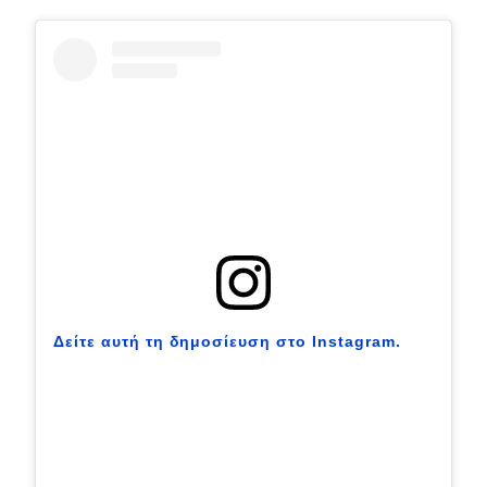
Eco
Νέα
Τεχνολογία
Mobility
Σταθμοί φόρτισης
Classic
Δείτε αυτή τη δημοσίευση στο Instagram.
Νέα
Παρουσιάσεις
DRIVE Away