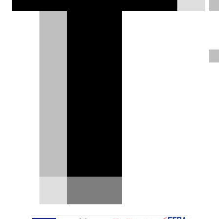
δεν «μάσησε» τα λόγια του.
Δημήτρης Σαμπαζιώτης |
16.03.2026