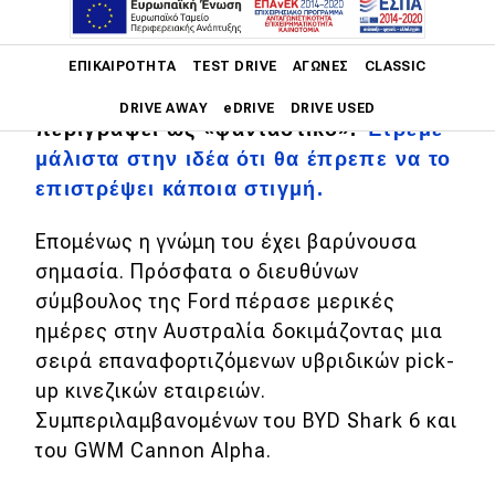
O Jim Farley δεν μασάει τα λόγια του.
Main navigation
ΕΠΙΚΑΙΡΌΤΗΤΑ
TEST DRIVE
ΑΓΏΝΕΣ
CLASSIC
Θα θυμάσαι βέβαια ότι οδηγούσε επί
έξι μήνες ένα Xiaomi SU7 και το είχε
DRIVE AWAY
eDRIVE
DRIVE USED
περιγράψει ως «φανταστικό».
Έτρεμε
μάλιστα στην ιδέα ότι θα έπρεπε να το
Main navigation
Επικαιρότητα
επιστρέψει κάποια στιγμή.
Νέα μοντέλα
Επομένως η γνώμη του έχει βαρύνουσα
σημασία.
Πρόσφατα ο διευθύνων
Πρωτότυπα
σύμβουλος της Ford πέρασε μερικές
Ελλάδα
ημέρες στην Αυστραλία δοκιμάζοντας μια
σειρά επαναφορτιζόμενων υβριδικών pick-
Κόσμος
up κινεζικών εταιρειών.
Τεχνολογία
Συμπεριλαμβανομένων του BYD Shark 6 και
Ασφάλεια
του GWM Cannon Alpha.
Αγορά