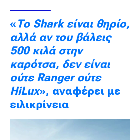
Απόψεις
«
Το Shark είναι θηρίο,
Test Drive
αλλά αν του βάλεις
Δοκιμή
500 κιλά στην
Αποστολή
καρότσα, δεν είναι
Συγκρίνουμε
ούτε Ranger ούτε
HiLux
», αναφέρει με
Αγώνες
ειλικρίνεια
Formula 1
WRC
Motorsport