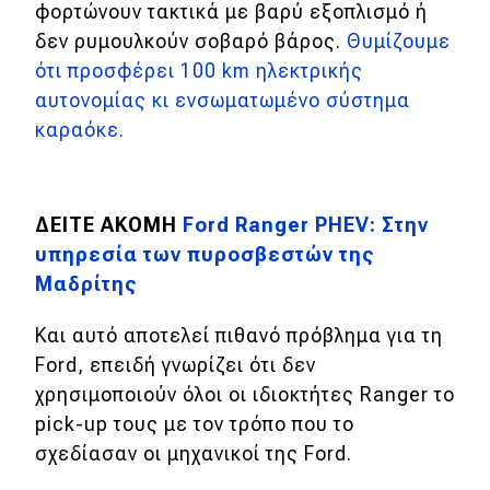
φορτώνουν τακτικά με βαρύ εξοπλισμό ή
δεν ρυμουλκούν σοβαρό βάρος.
Θυμίζουμε
MOTO
ότι προσφέρει
100 km ηλεκτρικής
αυτονομίας κι ενσωματωμένο σύστημα
Μεταχειρισμένο
καραόκε.
Οδηγός αγοράς
Συμβουλές
ΔΕΙΤΕ ΑΚΟΜΗ
Ford Ranger PHEV: Στην
υπηρεσία των πυροσβεστών της
Χρηστικά
Μαδρίτης
Συμβουλές
Και αυτό αποτελεί πιθανό πρόβλημα για τη
Ford, επειδή γνωρίζει ότι δεν
ΚΤΕΟ
χρησιμοποιούν όλοι οι ιδιοκτήτες Ranger το
Οδική βοήθεια
pick-up τους με τον τρόπο που το
σχεδίασαν οι μηχανικοί της Ford.