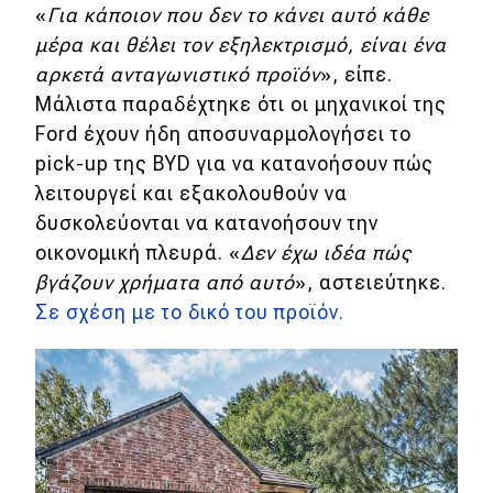
eDRIVE
«
Για κάποιον που δεν το κάνει αυτό κάθε
μέρα και θέλει τον εξηλεκτρισμό, είναι ένα
DRIVE USED
αρκετά ανταγωνιστικό προϊόν
», είπε.
Μάλιστα παραδέχτηκε ότι οι μηχανικοί της
Ford έχουν ήδη αποσυναρμολογήσει το
pick-up της BYD για να κατανοήσουν πώς
λειτουργεί και εξακολουθούν να
δυσκολεύονται να κατανοήσουν την
οικονομική πλευρά.
«
Δεν έχω ιδέα πώς
βγάζουν χρήματα από αυτό
», αστειεύτηκε.
Σε σχέση με το δικό του προϊόν.