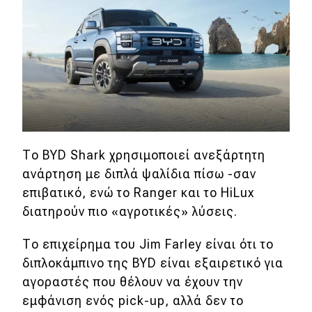
Eco
Νέα
Τεχνολογία
Mobility
Σταθμοί φόρτισης
Το BYD Shark χρησιμοποιεί ανεξάρτητη
ανάρτηση με διπλά ψαλίδια πίσω -σαν
επιβατικό, ενώ το Ranger και το HiLux
Classic
διατηρούν πιο «αγροτικές» λύσεις.
Νέα
Το επιχείρημα του Jim Farley είναι ότι το
Παρουσιάσεις
διπλοκάμπινο της BYD είναι εξαιρετικό για
αγοραστές που θέλουν να έχουν την
εμφάνιση ενός pick-up, αλλά δεν το
DRIVE Away